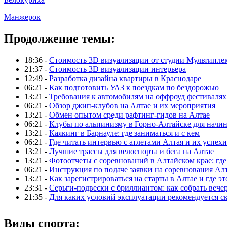
Манжерок
Продолжение темы:
18:36 -
Стоимость 3D визуализации от студии Мультипле
21:37 -
Стоимость 3D визуализации интерьера
12:49 -
Разработка дизайна квартиры в Краснодаре
06:21 -
Как подготовить УАЗ к поездкам по бездорожью
13:21 -
Требования к автомобилям на оффроуд фестивалях
06:21 -
Обзор джип-клубов на Алтае и их мероприятия
13:21 -
Обмен опытом среди рафтинг-гидов на Алтае
06:21 -
Клубы по альпинизму в Горно-Алтайске для нач
13:21 -
Каякинг в Барнауле: где заниматься и с кем
06:21 -
Где читать интервью с атлетами Алтая и их успехи
13:21 -
Лучшие трассы для велоспорта и бега на Алтае
13:21 -
Фотоотчеты с соревнований в Алтайском крае: где
06:21 -
Инструкция по подаче заявки на соревнования Ал
13:21 -
Как зарегистрироваться на старты в Алтае и где эт
23:31 -
Серьги-подвески с бриллиантом: как собрать вече
21:35 -
Для каких условий эксплуатации рекомендуется с
Виды спорта: