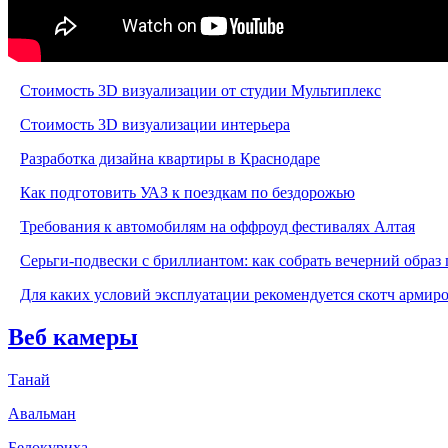
Стоимость 3D визуализации от студии Мультиплекс
Стоимость 3D визуализации интерьера
Разработка дизайна квартиры в Краснодаре
Как подготовить УАЗ к поездкам по бездорожью
Требования к автомобилям на оффроуд фестивалях Алтая
Серьги-подвески с бриллиантом: как собрать вечерний образ 
Для каких условий эксплуатации рекомендуется скотч армир
Веб камеры
Танай
Авальман
Белокуриха