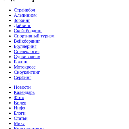
Страйкбол
Альпинизм
Зорбинг
Дайвинг
Скейтбординг
Спортивный туризм‎
Вейкбординг
Боулдеринг
Спелеология
Сурвивализм
Бокинг
Мотокросс
Сноукайтинг
Сёрфинг
Новости
Календарь
Фото
Видео
Инфо
Блоги
Статьи
Микс
Виды экстрима