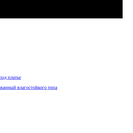
под платье
ованный влагостойкого типа