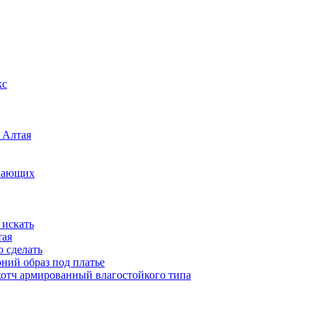
кс
 Алтая
инающих
 искать
тая
о сделать
рний образ под платье
котч армированный влагостойкого типа