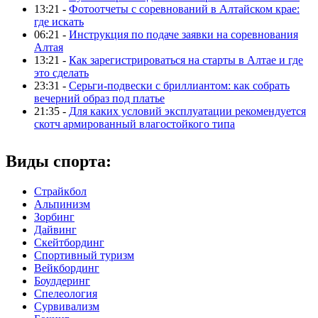
13:21 -
Фотоотчеты с соревнований в Алтайском крае:
где искать
06:21 -
Инструкция по подаче заявки на соревнования
Алтая
13:21 -
Как зарегистрироваться на старты в Алтае и где
это сделать
23:31 -
Серьги-подвески с бриллиантом: как собрать
вечерний образ под платье
21:35 -
Для каких условий эксплуатации рекомендуется
скотч армированный влагостойкого типа
Виды спорта:
Страйкбол
Альпинизм
Зорбинг
Дайвинг
Скейтбординг
Спортивный туризм‎
Вейкбординг
Боулдеринг
Спелеология
Сурвивализм