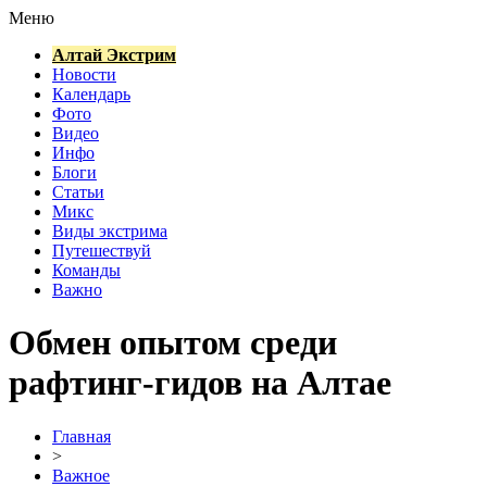
Меню
Алтай Экстрим
Новости
Календарь
Фото
Видео
Инфо
Блоги
Статьи
Микс
Виды экстрима
Путешествуй
Команды
Важно
Обмен опытом среди
рафтинг-гидов на Алтае
Главная
>
Важное