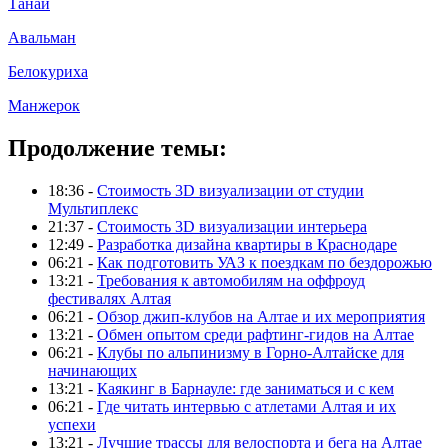
Танай
Авальман
Белокуриха
Манжерок
Продолжение темы:
18:36 -
Стоимость 3D визуализации от студии
Мультиплекс
21:37 -
Стоимость 3D визуализации интерьера
12:49 -
Разработка дизайна квартиры в Краснодаре
06:21 -
Как подготовить УАЗ к поездкам по бездорожью
13:21 -
Требования к автомобилям на оффроуд
фестивалях Алтая
06:21 -
Обзор джип-клубов на Алтае и их мероприятия
13:21 -
Обмен опытом среди рафтинг-гидов на Алтае
06:21 -
Клубы по альпинизму в Горно-Алтайске для
начинающих
13:21 -
Каякинг в Барнауле: где заниматься и с кем
06:21 -
Где читать интервью с атлетами Алтая и их
успехи
13:21 -
Лучшие трассы для велоспорта и бега на Алтае