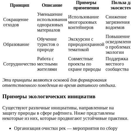
Примеры
Польза д
Принцип
Описание
применения
экосисте
Уменьшение
Использование
Снижение
Сокращение
использования
многоразовых
загрязнения
отходов
одноразовых
контейнеров
водоемов
материалов
Повышение
Обучение
Экскурсии с
осведомлен
Образование
туристов о
природоохранной
о проблемах
природе
тематикой
экологии
Работа с
Совместные
Поддержка
Сотрудничество
местными
проекты по
местного
жителями
охране природы
сообщества
Эти принципы являются основой для формирования
ответственного поведения во время активного отдыха.
Примеры экологических инициатив
Существуют различные инициативы, направленные на
защиту природы в сфере рафтинга. Ниже представлены
некоторые из них, которые продвигают устойчивые практики.
Организация очистки рек — мероприятия по сбору