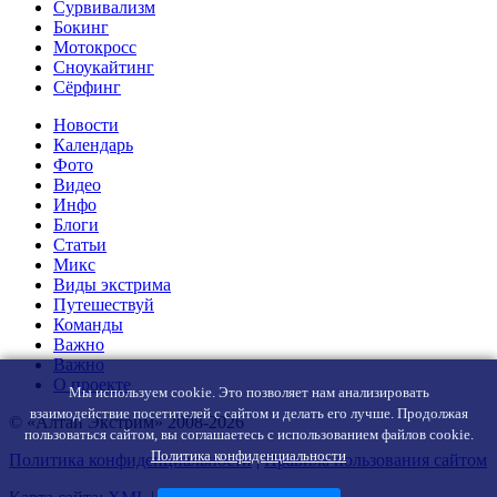
Сурвивализм
Бокинг
Мотокросс
Сноукайтинг
Сёрфинг
Новости
Календарь
Фото
Видео
Инфо
Блоги
Статьи
Микс
Виды экстрима
Путешествуй
Команды
Важно
Важно
О проекте
Мы используем cookie. Это позволяет нам анализировать
взаимодействие посетителей с сайтом и делать его лучше. Продолжая
© «Алтай Экстрим» 2008-2026
пользоваться сайтом, вы соглашаетесь с использованием файлов cookie.
Политика конфиденциальности
Политика конфиденциальности
|
Правила пользования сайтом