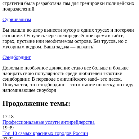
стратегия была разработана там для тренировки полицейских
подразделений
Сурвивализм
Вы вышли во двор вынести мусор в одних трусах и потеряли
сознание. Очнулись через неопределённое время в тайге,
горах, пустыне или необитаемом острове. Без трусов, но с
мусорным ведром. Ваша задача — выжить!
Сэндбординг
Довольно необычное движение стало все больше и больше
набирать свою популярность среди любителей экзотики –
сэндбординг. В переводе с английского sаnd– это песок.
Получается, что сэндбординг – это катание по песку, по виду
напоминающее сноуборд
Продолжение темы:
17:18
Профессиональные услуги антирейдерства
19:39
Топ-10 самых красивых городов России
23:22