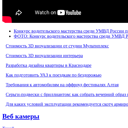
Конкурс водительского мастерства среди УМВД России п
ФОТО: Конкурс водительского мастерства среди УМВД Ро
Стоимость 3D визуализации от студии Мультиплекс
Стоимость 3D визуализации интерьера
Разработка дизайна квартиры в Краснодаре
Как подготовить УАЗ к поездкам по бездорожью
Требования к автомобилям на оффроуд фестивалях Алтая
Серьги-подвески с бриллиантом: как собрать вечерний образ 
Для каких условий эксплуатации рекомендуется скотч армир
Веб камеры