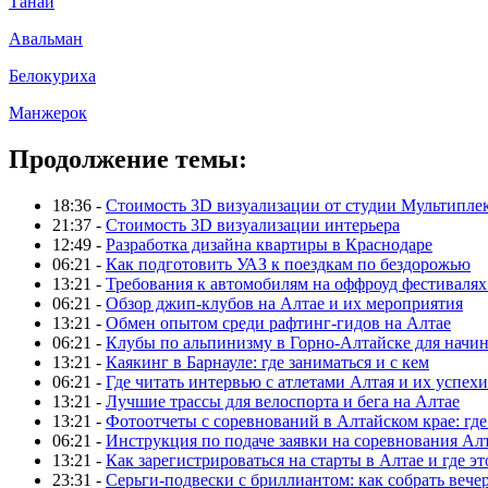
Танай
Авальман
Белокуриха
Манжерок
Продолжение темы:
18:36 -
Стоимость 3D визуализации от студии Мультипле
21:37 -
Стоимость 3D визуализации интерьера
12:49 -
Разработка дизайна квартиры в Краснодаре
06:21 -
Как подготовить УАЗ к поездкам по бездорожью
13:21 -
Требования к автомобилям на оффроуд фестивалях
06:21 -
Обзор джип-клубов на Алтае и их мероприятия
13:21 -
Обмен опытом среди рафтинг-гидов на Алтае
06:21 -
Клубы по альпинизму в Горно-Алтайске для нач
13:21 -
Каякинг в Барнауле: где заниматься и с кем
06:21 -
Где читать интервью с атлетами Алтая и их успехи
13:21 -
Лучшие трассы для велоспорта и бега на Алтае
13:21 -
Фотоотчеты с соревнований в Алтайском крае: где
06:21 -
Инструкция по подаче заявки на соревнования Ал
13:21 -
Как зарегистрироваться на старты в Алтае и где эт
23:31 -
Серьги-подвески с бриллиантом: как собрать вече