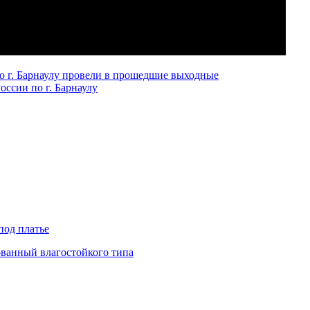
о г. Барнаулу провели в прошедшие выходные
ссии по г. Барнаулу
под платье
ованный влагостойкого типа