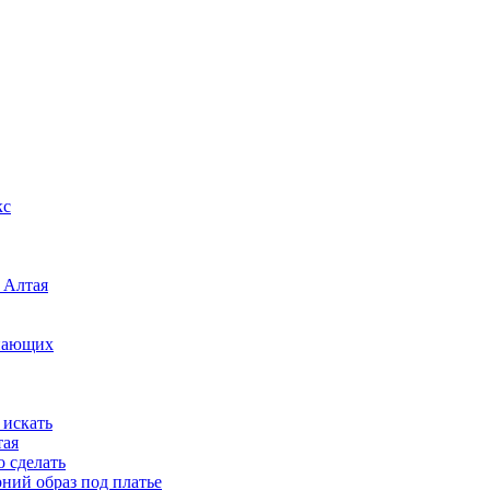
кс
 Алтая
инающих
 искать
тая
о сделать
рний образ под платье