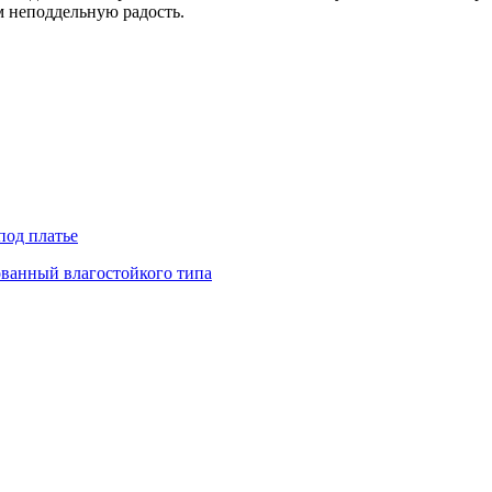
м неподдельную радость.
под платье
ованный влагостойкого типа