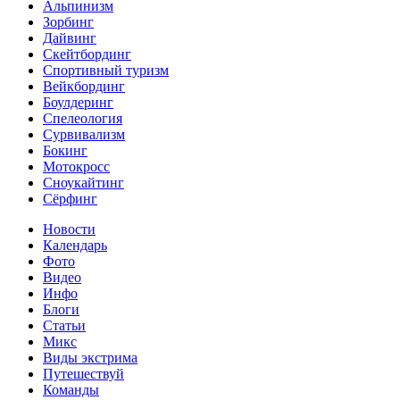
Альпинизм
Зорбинг
Дайвинг
Скейтбординг
Спортивный туризм‎
Вейкбординг
Боулдеринг
Спелеология
Сурвивализм
Бокинг
Мотокросс
Сноукайтинг
Сёрфинг
Новости
Календарь
Фото
Видео
Инфо
Блоги
Статьи
Микс
Виды экстрима
Путешествуй
Команды