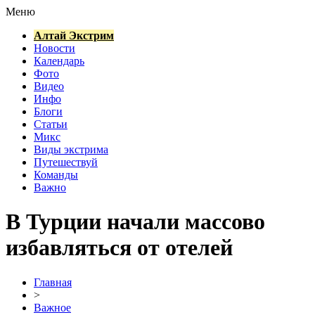
Меню
Алтай Экстрим
Новости
Календарь
Фото
Видео
Инфо
Блоги
Статьи
Микс
Виды экстрима
Путешествуй
Команды
Важно
В Турции начали массово
избавляться от отелей
Главная
>
Важное