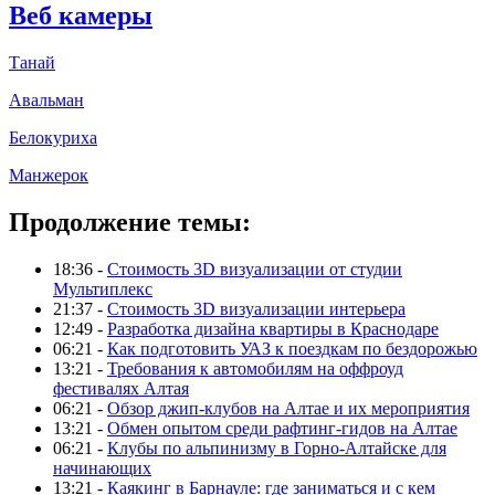
Веб камеры
Танай
Авальман
Белокуриха
Манжерок
Продолжение темы:
18:36 -
Стоимость 3D визуализации от студии
Мультиплекс
21:37 -
Стоимость 3D визуализации интерьера
12:49 -
Разработка дизайна квартиры в Краснодаре
06:21 -
Как подготовить УАЗ к поездкам по бездорожью
13:21 -
Требования к автомобилям на оффроуд
фестивалях Алтая
06:21 -
Обзор джип-клубов на Алтае и их мероприятия
13:21 -
Обмен опытом среди рафтинг-гидов на Алтае
06:21 -
Клубы по альпинизму в Горно-Алтайске для
начинающих
13:21 -
Каякинг в Барнауле: где заниматься и с кем