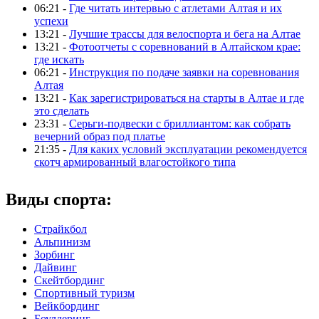
06:21 -
Где читать интервью с атлетами Алтая и их
успехи
13:21 -
Лучшие трассы для велоспорта и бега на Алтае
13:21 -
Фотоотчеты с соревнований в Алтайском крае:
где искать
06:21 -
Инструкция по подаче заявки на соревнования
Алтая
13:21 -
Как зарегистрироваться на старты в Алтае и где
это сделать
23:31 -
Серьги-подвески с бриллиантом: как собрать
вечерний образ под платье
21:35 -
Для каких условий эксплуатации рекомендуется
скотч армированный влагостойкого типа
Виды спорта:
Страйкбол
Альпинизм
Зорбинг
Дайвинг
Скейтбординг
Спортивный туризм‎
Вейкбординг
Боулдеринг