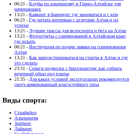
06:21 -
Клубы по альпинизму в Горно-Алтайске для
начинающих
13:21 -
Каякинг в Барнауле: где заниматься и с кем
06:21 -
Где читать интервью с атлетами Алтая и их
успехи
13:21 -
Лучшие трассы для велоспорта и бега на Алтае
13:21 -
Фотоотчеты с соревнований в Алтайском крае:
где искать
06:21 -
Инструкция по подаче заявки на соревнования
Алтая
13:21 -
Как зарегистрироваться на старты в Алтае и где
это сделать
23:31 -
Серьги-подвески с бриллиантом: как собрать
вечерний образ под платье
21:35 -
Для каких условий эксплуатации рекомендуется
скотч армированный влагостойкого типа
Виды спорта:
Страйкбол
Альпинизм
Зорбинг
Дайвинг