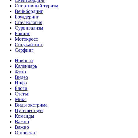
Скейтбординг
Спортивный туризм‎
Вейкбординг
Боулдеринг
Спелеология
Сурвивализм
Бокинг
Мотокросс
Сноукайтинг
Сёрфинг
Новости
Календарь
Фото
Видео
Инфо
Блоги
Статьи
Микс
Виды экстрима
Путешествуй
Команды
Важно
Важно
О проекте