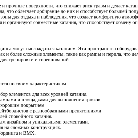
и прочные поверхности, что снижает риск травм и делает ката
а, что облегчает добирание до них и способствует большей поп
оны для отдыха и наблюдения, что создает комфортную атмосфе
и организуют совместные катания, что способствует обмену о
ординга могут наслаждаться катанием. Эти пространства оборуд
ак и более сложные элементы, такие как рампы и перила, что де
я для тренировки и соревнований.
ются по своим характеристикам.
ор элементов для всех уровней катания.
ампами и площадками для выполнения трюков.
 хорошим покрытием.
ейтбордистов с разнообразными препятствиями.
ей спокойного катания.
ым дизайном и уникальными элементами.
я на сложных конструкциях.
тбординга и BMX.