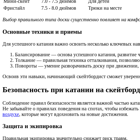
Мини-скейт
7.0 - 7.5 дюймов
Для детей
Фристайл
7.5 - 8.0 дюймов
Трюки на месте
Выбор правильного типа доски существенно повлияет на комф
Основные техники и приемы
Для успешного катания важно освоить несколько ключевых на
Балансирование — основа успешного катания, развитие ч
Толкание — правильная техника отталкивания, позволяющ
Повороты — умение разворачивать доску при движении, 
Освоив эти навыки, начинающий скейтбордист сможет уверенно
Безопасность при катании на скейтборд
Соблюдение правил безопасности является важной частью ката
Не забывайте о правилах поведения на спотах, чтобы избежат
воздухе
, которые могут вдохновить на новые достижения.
Защита и экипировка
Правильная экипировка значительно снижает риск травм.