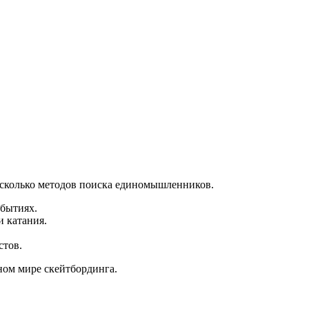
есколько методов поиска единомышленников.
обытиях.
 катания.
стов.
ном мире скейтбординга.