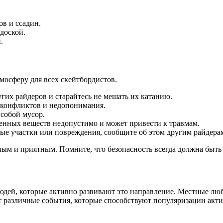
в и ссадин.
доской.
.
мосферу для всех скейтбордистов.
гих райдеров и старайтесь не мешать их катанию.
 конфликтов и недопонимания.
 собой мусор.
щенных веществ недопустимо и может привести к травмам.
е участки или повреждения, сообщите об этом другим райдера
ым и приятным. Помните, что безопасность всегда должна быть 
дей, которые активно развивают это направление. Местные люби
различные события, которые способствуют популяризации активн