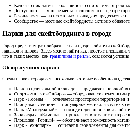
Качество покрытия — большинство спотов имеют ровные 
Доступность — многие места расположены в центре город
Безопасность — на некоторых площадках предусмотрены з
Сообщество — местные скейтбордисты активно общаются 
Парки для скейтбординга в городе
Город предлагает разнообразные парки, где любители скейтб
навыков и трюков. Здесь можно найти как простые площадки, т
что в таких местах, как
трамплины и рейлы
, создаются услови
Обзор лучших парков
Среди парков города есть несколько, которые особенно выделя
Парк на центральной площади — предлагает широкий выб
Спорткомплекс «Сибирь» — оборудован современными р
Парк «Победы» — отличается просторной территорией и
Площадка «Ленина» — популярное место для местных ск
Парк «Молодежный» — подходит для новичков и любител
Зона отдыха «Камень» — привлекает внимание интересн
Площадка «Горный» — обеспечивает возможность катани
Парк «Технопарк» — сочетает в себе элементы для скей