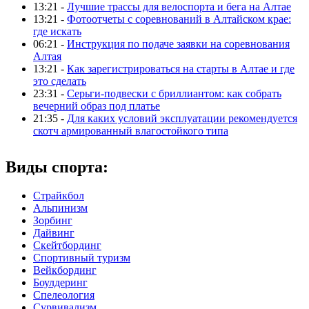
13:21 -
Лучшие трассы для велоспорта и бега на Алтае
13:21 -
Фотоотчеты с соревнований в Алтайском крае:
где искать
06:21 -
Инструкция по подаче заявки на соревнования
Алтая
13:21 -
Как зарегистрироваться на старты в Алтае и где
это сделать
23:31 -
Серьги-подвески с бриллиантом: как собрать
вечерний образ под платье
21:35 -
Для каких условий эксплуатации рекомендуется
скотч армированный влагостойкого типа
Виды спорта:
Страйкбол
Альпинизм
Зорбинг
Дайвинг
Скейтбординг
Спортивный туризм‎
Вейкбординг
Боулдеринг
Спелеология
Сурвивализм