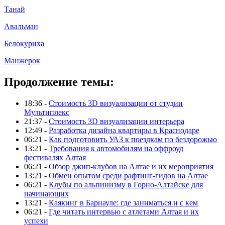
Танай
Авальман
Белокуриха
Манжерок
Продолжение темы:
18:36 -
Стоимость 3D визуализации от студии
Мультиплекс
21:37 -
Стоимость 3D визуализации интерьера
12:49 -
Разработка дизайна квартиры в Краснодаре
06:21 -
Как подготовить УАЗ к поездкам по бездорожью
13:21 -
Требования к автомобилям на оффроуд
фестивалях Алтая
06:21 -
Обзор джип-клубов на Алтае и их мероприятия
13:21 -
Обмен опытом среди рафтинг-гидов на Алтае
06:21 -
Клубы по альпинизму в Горно-Алтайске для
начинающих
13:21 -
Каякинг в Барнауле: где заниматься и с кем
06:21 -
Где читать интервью с атлетами Алтая и их
успехи