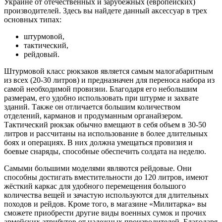
Украине от отечественных и зарубежных (европейских)
производителей. Здесь вы найдете данный аксессуар в трех
основных типах:
штурмовой,
тактический,
рейдовый.
Штурмовой класс рюкзаков является самым малогабаритным
из всех (20-30 литров) и предназначен для переноса набора из
самой необходимой провизии. Благодаря его небольшим
размерам, его удобно использовать при штурме и захвате
зданий. Также он отличается большим количеством
отделений, карманов и продуманным органайзером.
Тактический рюкзак обычно вмещают в себя объем в 30-50
литров и рассчитаны на использование в более длительных
боях и операциях. В них должна умещаться провизия и
боевые снаряды, способные обеспечить солдата на неделю.
Самыми большими моделями являются рейдовые. Они
способны достигать вместительности до 120 литров, имеют
жёсткий каркас для удобного перемещения большого
количества вещей и зачастую используются для длительных
походов и рейдов. Кроме того, в магазине «Милитарка» вы
сможете приобрести другие виды военных сумок и прочих
армейских атрибутов от надежных производителей. Благодаря