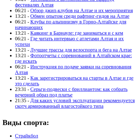
фестивалях Алтая
06:21 -
Обзор джип-клубов на Алтае и их мероприятия
13:21 -
Обмен опытом среди рафтинг-гидов на Алтае
06:21 -
Клубы по альпинизму в Горно-Алтайске для
начинающих
13:21 -
Каякинг в Барнауле: где заниматься и с кем
06:21 -
Где читать интервью с атлетами Алтая и их
успехи
13:21 -
Лучшие трассы для велоспорта и бега на Алтае
13:21 -
Фотоотчеты с соревнований в Алтайском крае:
где искать
06:21 -
Инструкция по подаче заявки на соревнования
Алтая
13:21 -
Как зарегистрироваться на старты в Алтае и где
это сделать
23:31 -
Серьги-подвески с бриллиантом: как собрать
вечерний образ под платье
21:35 -
Для каких условий эксплуатации рекомендуется
скотч армированный влагостойкого типа
Виды спорта:
Страйкбол