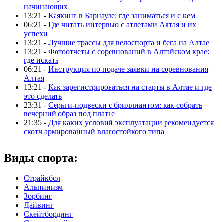
начинающих
13:21 -
Каякинг в Барнауле: где заниматься и с кем
06:21 -
Где читать интервью с атлетами Алтая и их
успехи
13:21 -
Лучшие трассы для велоспорта и бега на Алтае
13:21 -
Фотоотчеты с соревнований в Алтайском крае:
где искать
06:21 -
Инструкция по подаче заявки на соревнования
Алтая
13:21 -
Как зарегистрироваться на старты в Алтае и где
это сделать
23:31 -
Серьги-подвески с бриллиантом: как собрать
вечерний образ под платье
21:35 -
Для каких условий эксплуатации рекомендуется
скотч армированный влагостойкого типа
Виды спорта:
Страйкбол
Альпинизм
Зорбинг
Дайвинг
Скейтбординг