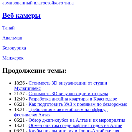
армированный влагостойкого типа
Веб камеры
Танай
Авальман
Белокуриха
Манжерок
Продолжение темы:
18:36 -
Стоимость 3D визуализации от студии
Мультиплекс
21:37 -
Стоимость 3D визуализации интерьера
12:49 -
Разработка дизайна квартиры в Краснодаре
06:21 -
Как подготовить УАЗ к поездкам по бездорожью
13:21 -
Требования к автомобилям на оффроуд
фестивалях Алтая
06:21 -
Обзор джип-клубов на Алтае и их мероприятия
13:21 -
Обмен опытом среди рафтинг-гидов на Алтае
06:21 -
Клубы по альпинизму в Горно-Алтайске для