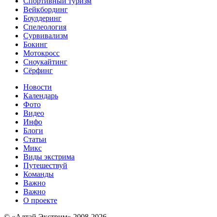
Спортивный туризм‎
Вейкбординг
Боулдеринг
Спелеология
Сурвивализм
Бокинг
Мотокросс
Сноукайтинг
Сёрфинг
Новости
Календарь
Фото
Видео
Инфо
Блоги
Статьи
Микс
Виды экстрима
Путешествуй
Команды
Важно
Важно
О проекте
© «Алтай Экстрим» 2008-2026