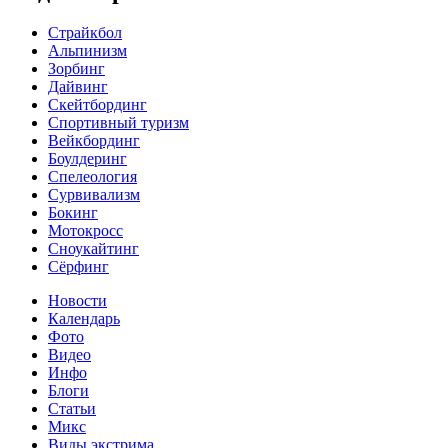
Страйкбол
Альпинизм
Зорбинг
Дайвинг
Скейтбординг
Спортивный туризм‎
Вейкбординг
Боулдеринг
Спелеология
Сурвивализм
Бокинг
Мотокросс
Сноукайтинг
Сёрфинг
Новости
Календарь
Фото
Видео
Инфо
Блоги
Статьи
Микс
Виды экстрима