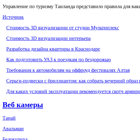
Управление по туризму Таиланда представило правила для ва
Источник
Стоимость 3D визуализации от студии Мультиплекс
Стоимость 3D визуализации интерьера
Разработка дизайна квартиры в Краснодаре
Как подготовить УАЗ к поездкам по бездорожью
Требования к автомобилям на оффроуд фестивалях Алтая
Серьги-подвески с бриллиантом: как собрать вечерний образ 
Для каких условий эксплуатации рекомендуется скотч армир
Веб камеры
Танай
Авальман
Белокуриха