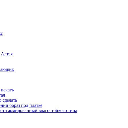
кс
 Алтая
инающих
 искать
тая
о сделать
рний образ под платье
котч армированный влагостойкого типа