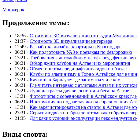
Манжерок
Продолжение темы:
18:36 -
Стоимость 3D визуализации от студии Мультипле
21:37 -
Стоимость 3D визуализации интерьера
12:49 -
Разработка дизайна квартиры в Краснодаре
06:21 -
Как подготовить УАЗ к поездкам по бездорожью
13:21 -
Требования к автомобилям на оффроуд фестивалях
06:21 -
Обзор джип-клубов на Алтае и их мероприятия
13:21 -
Обмен опытом среди рафтинг-гидов на Алтае
06:21 -
Клубы по альпинизму в Горно-Алтайске для нач
13:21 -
Каякинг в Барнауле: где заниматься и с кем
06:21 -
Где читать интервью с атлетами Алтая и их успехи
13:21 -
Лучшие трассы для велоспорта и бега на Алтае
13:21 -
Фотоотчеты с соревнований в Алтайском крае: где
06:21 -
Инструкция по подаче заявки на соревнования Ал
13:21 -
Как зарегистрироваться на старты в Алтае и где эт
23:31 -
Серьги-подвески с бриллиантом: как собрать вече
21:35 -
Для каких условий эксплуатации рекомендуется с
Виды спорта: