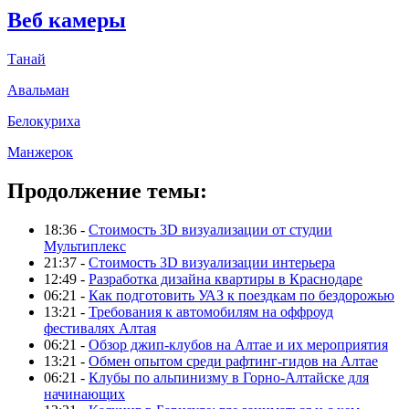
Веб камеры
Танай
Авальман
Белокуриха
Манжерок
Продолжение темы:
18:36 -
Стоимость 3D визуализации от студии
Мультиплекс
21:37 -
Стоимость 3D визуализации интерьера
12:49 -
Разработка дизайна квартиры в Краснодаре
06:21 -
Как подготовить УАЗ к поездкам по бездорожью
13:21 -
Требования к автомобилям на оффроуд
фестивалях Алтая
06:21 -
Обзор джип-клубов на Алтае и их мероприятия
13:21 -
Обмен опытом среди рафтинг-гидов на Алтае
06:21 -
Клубы по альпинизму в Горно-Алтайске для
начинающих