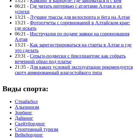
13:21 -
Каякинг в Барнауле: где заниматься и с кем
06:21 -
Где читать интервью с атлетами Алтая и их
успехи
13:21 -
Лучшие трассы для велоспорта и бега на Алтае
13:21 -
Фотоотчеты с соревнований в Алтайском крае:
где искать
06:21 -
Инструкция по подаче заявки на соревнования
Алтая
13:21 -
Как зарегистрироваться на старты в Алтае и где
это сделать
23:31 -
Серьги-подвески с бриллиантом: как собрать
вечерний образ под платье
21:35 -
Для каких условий эксплуатации рекомендуется
скотч армированный влагостойкого типа
Виды спорта:
Страйкбол
Альпинизм
Зорбинг
Дайвинг
Скейтбординг
Спортивный туризм‎
Вейкбординг