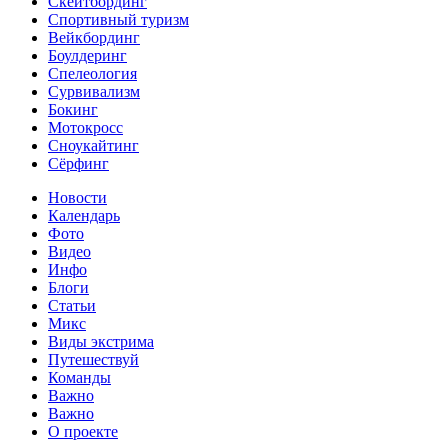
Скейтбординг
Спортивный туризм‎
Вейкбординг
Боулдеринг
Спелеология
Сурвивализм
Бокинг
Мотокросс
Сноукайтинг
Сёрфинг
Новости
Календарь
Фото
Видео
Инфо
Блоги
Статьи
Микс
Виды экстрима
Путешествуй
Команды
Важно
Важно
О проекте