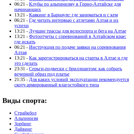
06:21 -
Клубы по альпинизму в Горно-Алтайске для
начинающих
13:21 -
Каякинг в Барнауле: где заниматься и с кем
06:21 -
Где читать интервью с атлетами Алтая и их
успехи
13:21 -
Лучшие трассы для велоспорта и бега на Алтае
13:21 -
Фотоотчеты с соревнований в Алтайском крае:
где искать
06:21 -
Инструкция по подаче заявки на соревнования
Алтая
13:21 -
Как зарегистрироваться на старты в Алтае и где
это сделать
23:31 -
Серьги-подвески с бриллиантом: как собрать
вечерний образ под платье
21:35 -
Для каких условий эксплуатации рекомендуется
скотч армированный влагостойкого типа
Виды спорта:
Страйкбол
Альпинизм
Зорбинг
Дайвинг