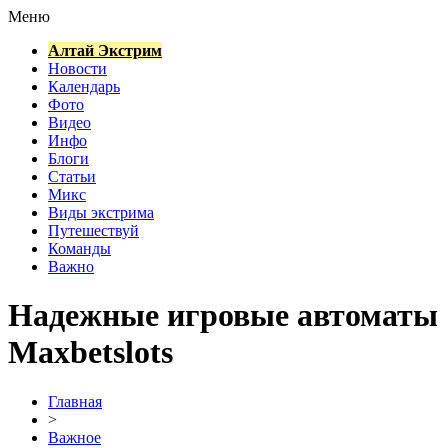
Меню
Алтай Экстрим
Новости
Календарь
Фото
Видео
Инфо
Блоги
Статьи
Микс
Виды экстрима
Путешествуй
Команды
Важно
Надежные игровые автоматы
Maxbetslots
Главная
>
Важное