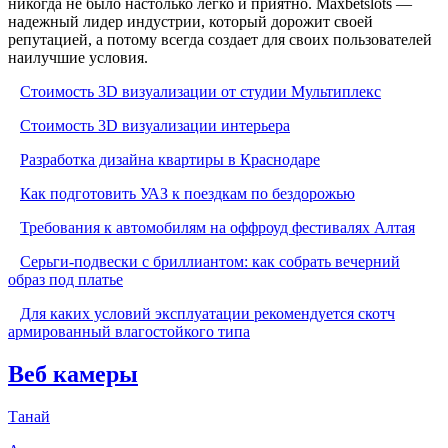
никогда не было настолько легко и приятно. Maxbetslots —
надежный лидер индустрии, который дорожит своей
репутацией, а потому всегда создает для своих пользователей
наилучшие условия.
Стоимость 3D визуализации от студии Мультиплекс
Стоимость 3D визуализации интерьера
Разработка дизайна квартиры в Краснодаре
Как подготовить УАЗ к поездкам по бездорожью
Требования к автомобилям на оффроуд фестивалях Алтая
Серьги-подвески с бриллиантом: как собрать вечерний
образ под платье
Для каких условий эксплуатации рекомендуется скотч
армированный влагостойкого типа
Веб камеры
Танай