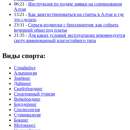
06:21 -
Инструкция по подаче заявки на соревнования
Алтая
13:21 -
Как зарегистрироваться на старты в Алтае и где
это сделать
23:31 -
Серьги-подвески с бриллиантом: как собрать
вечерний образ под платье
21:35 -
Для каких условий эксплуатации рекомендуется
скотч армированный влагостойкого типа
Виды спорта:
Страйкбол
Альпинизм
Зорбинг
Дайвинг
Скейтбординг
Спортивный туризм‎
Вейкбординг
Боулдеринг
Спелеология
Сурвивализм
Бокинг
Мотокросс