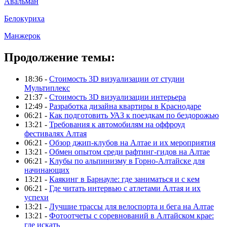
Авальман
Белокуриха
Манжерок
Продолжение темы:
18:36 -
Стоимость 3D визуализации от студии
Мультиплекс
21:37 -
Стоимость 3D визуализации интерьера
12:49 -
Разработка дизайна квартиры в Краснодаре
06:21 -
Как подготовить УАЗ к поездкам по бездорожью
13:21 -
Требования к автомобилям на оффроуд
фестивалях Алтая
06:21 -
Обзор джип-клубов на Алтае и их мероприятия
13:21 -
Обмен опытом среди рафтинг-гидов на Алтае
06:21 -
Клубы по альпинизму в Горно-Алтайске для
начинающих
13:21 -
Каякинг в Барнауле: где заниматься и с кем
06:21 -
Где читать интервью с атлетами Алтая и их
успехи
13:21 -
Лучшие трассы для велоспорта и бега на Алтае
13:21 -
Фотоотчеты с соревнований в Алтайском крае:
где искать