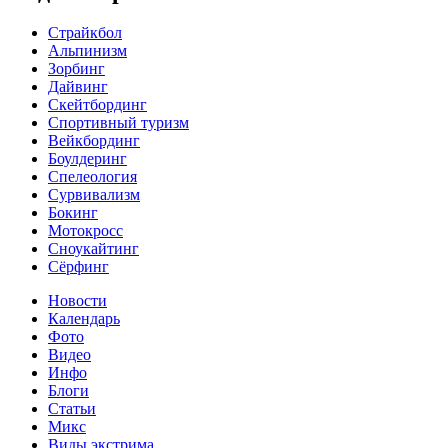
Страйкбол
Альпинизм
Зорбинг
Дайвинг
Скейтбординг
Спортивный туризм‎
Вейкбординг
Боулдеринг
Спелеология
Сурвивализм
Бокинг
Мотокросс
Сноукайтинг
Сёрфинг
Новости
Календарь
Фото
Видео
Инфо
Блоги
Статьи
Микс
Виды экстрима