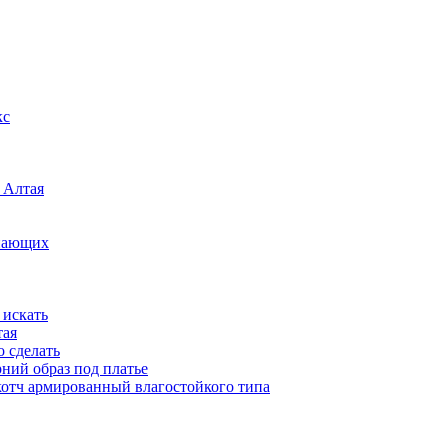
кс
 Алтая
инающих
 искать
тая
о сделать
рний образ под платье
котч армированный влагостойкого типа