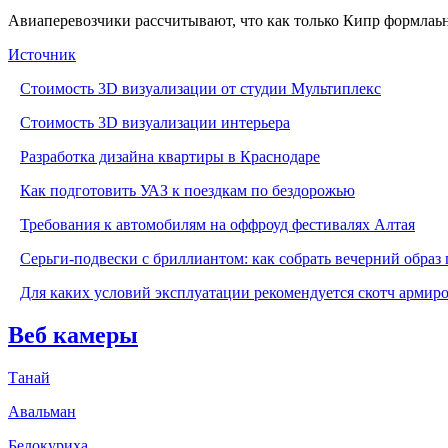
Авиаперевозчики рассчитывают, что как только Кипр формлаьно
Источник
Стоимость 3D визуализации от студии Мультиплекс
Стоимость 3D визуализации интерьера
Разработка дизайна квартиры в Краснодаре
Как подготовить УАЗ к поездкам по бездорожью
Требования к автомобилям на оффроуд фестивалях Алтая
Серьги-подвески с бриллиантом: как собрать вечерний образ 
Для каких условий эксплуатации рекомендуется скотч армир
Веб камеры
Танай
Авальман
Белокуриха