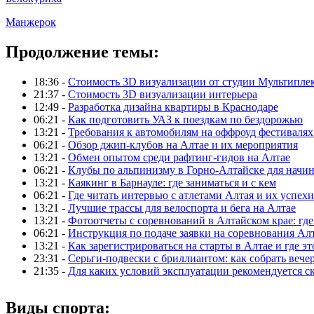
Манжерок
Продолжение темы:
18:36 -
Стоимость 3D визуализации от студии Мультипле
21:37 -
Стоимость 3D визуализации интерьера
12:49 -
Разработка дизайна квартиры в Краснодаре
06:21 -
Как подготовить УАЗ к поездкам по бездорожью
13:21 -
Требования к автомобилям на оффроуд фестивалях
06:21 -
Обзор джип-клубов на Алтае и их мероприятия
13:21 -
Обмен опытом среди рафтинг-гидов на Алтае
06:21 -
Клубы по альпинизму в Горно-Алтайске для нач
13:21 -
Каякинг в Барнауле: где заниматься и с кем
06:21 -
Где читать интервью с атлетами Алтая и их успехи
13:21 -
Лучшие трассы для велоспорта и бега на Алтае
13:21 -
Фотоотчеты с соревнований в Алтайском крае: где
06:21 -
Инструкция по подаче заявки на соревнования Ал
13:21 -
Как зарегистрироваться на старты в Алтае и где эт
23:31 -
Серьги-подвески с бриллиантом: как собрать вече
21:35 -
Для каких условий эксплуатации рекомендуется с
Виды спорта: