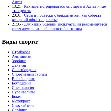
Алтая
13:21 -
Как зарегистрироваться на старты в Алтае и где
это сделать
23:31 -
Серьги-подвески с бриллиантом: как собрать
вечерний образ под платье
21:35 -
Для каких условий эксплуатации рекомендуется
скотч армированный влагостойкого типа
Виды спорта:
Страйкбол
Альпинизм
Зорбинг
Дайвинг
Скейтбординг
Спортивный туризм‎
Вейкбординг
Боулдеринг
Спелеология
Сурвивализм
Бокинг
Мотокросс
Сноукайтинг
Сёрфинг