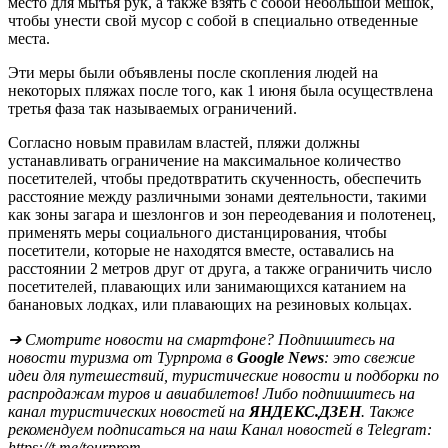
место для мытья рук, а также взять с собой небольшой мешок,
чтобы унести свой мусор с собой в специально отведенные
места.
Эти меры были объявлены после скопления людей на
некоторых пляжах после того, как 1 июня была осуществлена
третья фаза так называемых ограничений.
Согласно новым правилам властей, пляжи должны
устанавливать ограничение на максимальное количество
посетителей, чтобы предотвратить скученность, обеспечить
расстояние между различными зонами деятельности, такими
как зоны загара и шезлонгов и зон переодевания и полотенец,
применять меры социального дистанцирования, чтобы
посетители, которые не находятся вместе, оставались на
расстоянии 2 метров друг от друга, а также ограничить число
посетителей, плавающих или занимающихся катанием на
банановых лодках, или плавающих на резиновых кольцах.
➔ Смотрите новости на смартфоне? Подпишитесь на
новости туризма от Турпрома в
Google News
: это свежие
идеи для путешествий, туристические новости и подборки по
распродажам туров и авиабилетов! Либо подпишитесь на
канал туристических новостей на
ЯНДЕКС.ДЗЕН
. Также
рекомендуем подписаться на наш Канал новостей в Telegram:
https://t.me/tourprom