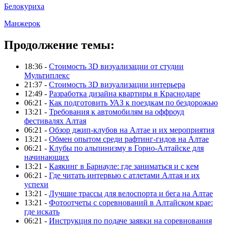
Белокуриха
Манжерок
Продолжение темы:
18:36 -
Стоимость 3D визуализации от студии
Мультиплекс
21:37 -
Стоимость 3D визуализации интерьера
12:49 -
Разработка дизайна квартиры в Краснодаре
06:21 -
Как подготовить УАЗ к поездкам по бездорожью
13:21 -
Требования к автомобилям на оффроуд
фестивалях Алтая
06:21 -
Обзор джип-клубов на Алтае и их мероприятия
13:21 -
Обмен опытом среди рафтинг-гидов на Алтае
06:21 -
Клубы по альпинизму в Горно-Алтайске для
начинающих
13:21 -
Каякинг в Барнауле: где заниматься и с кем
06:21 -
Где читать интервью с атлетами Алтая и их
успехи
13:21 -
Лучшие трассы для велоспорта и бега на Алтае
13:21 -
Фотоотчеты с соревнований в Алтайском крае:
где искать
06:21 -
Инструкция по подаче заявки на соревнования