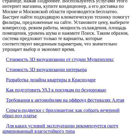
странице, нажав Подробнее. Воспользуйтесь услугами этого
интернет магазина, купите кондиционер, а его доставка по
Москве и Московской области производится бесплатно.
Быстрее найти подходящую климатическую технику помогут
фильтры, предложенные на сайте. Установите цену, выберите
компрессор, режим работы, мощность охлаждения, площадь
помещения, уровень шума и нажмите Поиск. Таким образом,
система предложит только те варианты, которые
соответствуют введенным параметрам, что значительно
упрощает выбор и экономит время.
Стоимость 3D визуализации от студии Мультиплекс
Стоимость 3D визуализации интерьера
Разработка дизайна квартиры в Краснодаре
Как подготовить УАЗ к поездкам по бездорожью
Требования к автомобилям на оффроуд фестивалях Алтая
Серьги-подвески с бриллиантом: как собрать вечерний
образ под платье
Для каких условий эксплуатации рекомендуется скотч
армированный влагостойкого типа