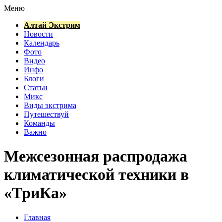
Меню
Алтай Экстрим
Новости
Календарь
Фото
Видео
Инфо
Блоги
Статьи
Микс
Виды экстрима
Путешествуй
Команды
Важно
Межсезонная распродажа
климатической техники в
«ТриКа»
Главная