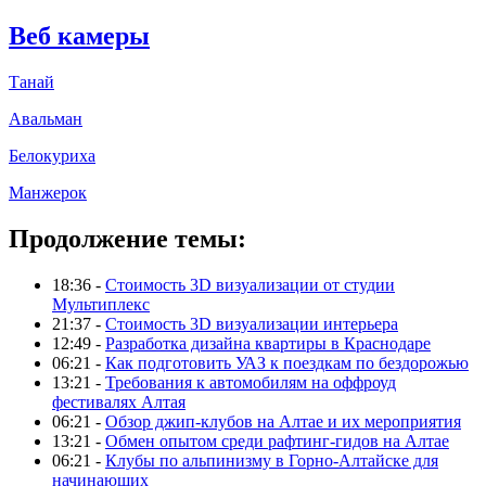
Веб камеры
Танай
Авальман
Белокуриха
Манжерок
Продолжение темы:
18:36 -
Стоимость 3D визуализации от студии
Мультиплекс
21:37 -
Стоимость 3D визуализации интерьера
12:49 -
Разработка дизайна квартиры в Краснодаре
06:21 -
Как подготовить УАЗ к поездкам по бездорожью
13:21 -
Требования к автомобилям на оффроуд
фестивалях Алтая
06:21 -
Обзор джип-клубов на Алтае и их мероприятия
13:21 -
Обмен опытом среди рафтинг-гидов на Алтае
06:21 -
Клубы по альпинизму в Горно-Алтайске для
начинающих