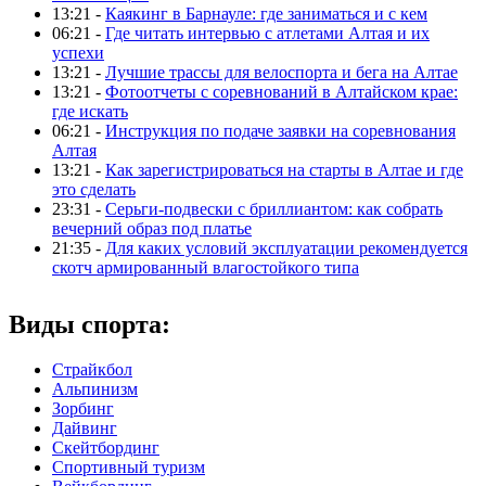
13:21 -
Каякинг в Барнауле: где заниматься и с кем
06:21 -
Где читать интервью с атлетами Алтая и их
успехи
13:21 -
Лучшие трассы для велоспорта и бега на Алтае
13:21 -
Фотоотчеты с соревнований в Алтайском крае:
где искать
06:21 -
Инструкция по подаче заявки на соревнования
Алтая
13:21 -
Как зарегистрироваться на старты в Алтае и где
это сделать
23:31 -
Серьги-подвески с бриллиантом: как собрать
вечерний образ под платье
21:35 -
Для каких условий эксплуатации рекомендуется
скотч армированный влагостойкого типа
Виды спорта:
Страйкбол
Альпинизм
Зорбинг
Дайвинг
Скейтбординг
Спортивный туризм‎