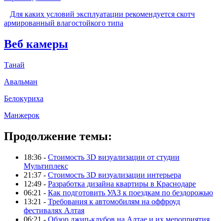
Для каких условий эксплуатации рекомендуется скотч
армированный влагостойкого типа
Веб камеры
Танай
Авальман
Белокуриха
Манжерок
Продолжение темы:
18:36 -
Стоимость 3D визуализации от студии
Мультиплекс
21:37 -
Стоимость 3D визуализации интерьера
12:49 -
Разработка дизайна квартиры в Краснодаре
06:21 -
Как подготовить УАЗ к поездкам по бездорожью
13:21 -
Требования к автомобилям на оффроуд
фестивалях Алтая
06:21 -
Обзор джип-клубов на Алтае и их мероприятия