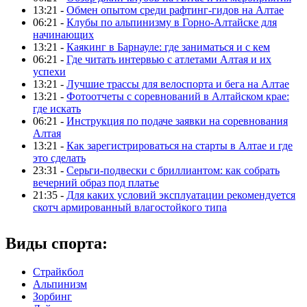
13:21 -
Обмен опытом среди рафтинг-гидов на Алтае
06:21 -
Клубы по альпинизму в Горно-Алтайске для
начинающих
13:21 -
Каякинг в Барнауле: где заниматься и с кем
06:21 -
Где читать интервью с атлетами Алтая и их
успехи
13:21 -
Лучшие трассы для велоспорта и бега на Алтае
13:21 -
Фотоотчеты с соревнований в Алтайском крае:
где искать
06:21 -
Инструкция по подаче заявки на соревнования
Алтая
13:21 -
Как зарегистрироваться на старты в Алтае и где
это сделать
23:31 -
Серьги-подвески с бриллиантом: как собрать
вечерний образ под платье
21:35 -
Для каких условий эксплуатации рекомендуется
скотч армированный влагостойкого типа
Виды спорта:
Страйкбол
Альпинизм
Зорбинг