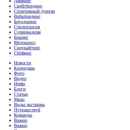
Дайвинг
Скейтбординг
Спортивный туризм‎
Вейкбординг
Боулдеринг
Спелеология
Сурвивализм
Бокинг
Мотокросс
Сноукайтинг
Сёрфинг
Новости
Календарь
Фото
Видео
Инфо
Блоги
Статьи
Микс
Виды экстрима
Путешествуй
Команды
Важно
Важно