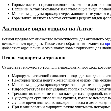
Горные массивы предоставляют возможности для альпини
Вершины Алтая открывают захватывающие виды, позволя
Многие маршруты проходят через живописные ущелья и д
Горы также являются местом обитания редких видов флор
Активные виды отдыха на Алтае
Регион предлагает множество возможностей для активного от
великолепием природы. Также стоит обратить внимание на
орг
добавляют адреналина и открывают новые горизонты для люб
Пешие маршруты и треккинг
Существует множество троп для пешеходных прогулок, которые
Маршруты различной сложности подходят как для новичко
Некоторые тропы ведут к живописным озерам, где можно 
Многие маршруты проходят через заповедные зоны, даря
Инфраструктура на популярных тропах включает укрыти
Треккинг позволяет не только насладиться природой, но и
Существуют организованные группы, которые помогут н
Лучшее время для пеших походов — весна и лето, когда п
При планировании маршрута важно учитывать погодные 