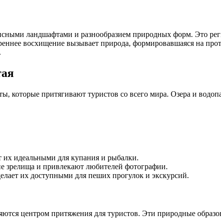
сными ландшафтами и разнообразием природных форм. Это реги
креннее восхищение вызывает природа, формировавшаяся на про
.
тая
ы, которые притягивают туристов со всего мира. Озера и водо
ет их идеальными для купания и рыбалки.
ие зрелища и привлекают любителей фотографии.
лает их доступными для пеших прогулок и экскурсий.
тся центром притяжения для туристов. Эти природные образов