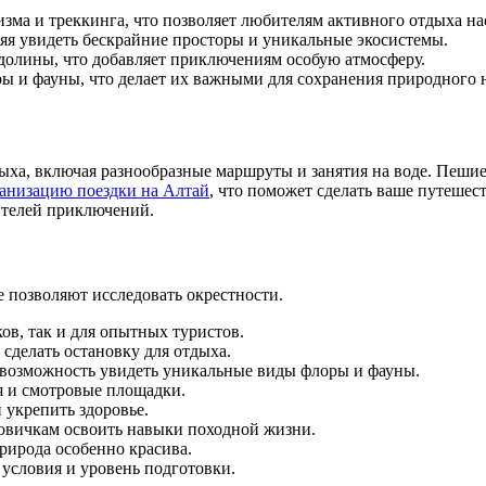
зма и треккинга, что позволяет любителям активного отдыха н
я увидеть бескрайние просторы и уникальные экосистемы.
олины, что добавляет приключениям особую атмосферу.
ы и фауны, что делает их важными для сохранения природного 
дыха, включая разнообразные маршруты и занятия на воде. Пеш
анизацию поездки на Алтай
, что поможет сделать ваше путеше
ителей приключений.
 позволяют исследовать окрестности.
в, так и для опытных туристов.
сделать остановку для отдыха.
 возможность увидеть уникальные виды флоры и фауны.
я и смотровые площадки.
 укрепить здоровье.
овичкам освоить навыки походной жизни.
рирода особенно красива.
условия и уровень подготовки.