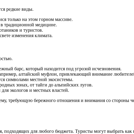
тся редкие виды.
ся только на этом горном массиве.
 в традиционной медицине.
таников и туристов.
 свете изменения климата.
остью.
ежный барс, который находится под угрозой исчезновения.
например, алтайский муфлон, привлекающий внимание любителе
ются символами местной экосистемы.
дных зонах, от тайги до альпийских лугов.
 для экологов и местных властей.
тему, требующую бережного отношения и внимания со стороны ч
.
я, подходящих для любого бюджета. Туристы могут выбрать как 