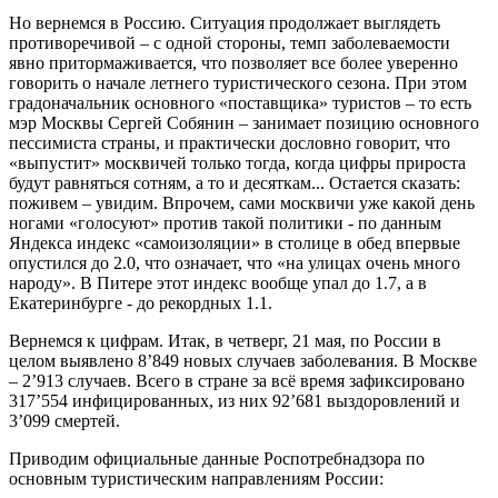
Но вернемся в Россию. Ситуация продолжает выглядеть
противоречивой – с одной стороны, темп заболеваемости
явно притормаживается, что позволяет все более уверенно
говорить о начале летнего туристического сезона. При этом
градоначальник основного «поставщика» туристов – то есть
мэр Москвы Сергей Собянин – занимает позицию основного
пессимиста страны, и практически дословно говорит, что
«выпустит» москвичей только тогда, когда цифры прироста
будут равняться сотням, а то и десяткам... Остается сказать:
поживем – увидим. Впрочем, сами москвичи уже какой день
ногами «голосуют» против такой политики - по данным
Яндекса индекс «самоизоляции» в столице в обед впервые
опустился до 2.0, что означает, что «на улицах очень много
народу». В Питере этот индекс вообще упал до 1.7, а в
Екатеринбурге - до рекордных 1.1.
Вернемся к цифрам. Итак, в четверг, 21 мая, по России в
целом выявлено 8’849 новых случаев заболевания. В Москве
– 2’913 случаев. Всего в стране за всё время зафиксировано
317’554 инфицированных, из них 92’681 выздоровлений и
3’099 смертей.
Приводим официальные данные Роспотребнадзора по
основным туристическим направлениям России: