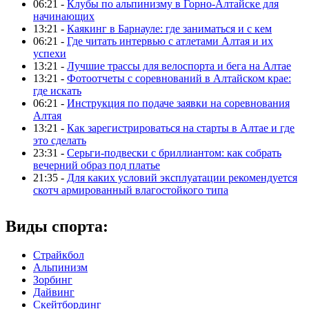
06:21 -
Клубы по альпинизму в Горно-Алтайске для
начинающих
13:21 -
Каякинг в Барнауле: где заниматься и с кем
06:21 -
Где читать интервью с атлетами Алтая и их
успехи
13:21 -
Лучшие трассы для велоспорта и бега на Алтае
13:21 -
Фотоотчеты с соревнований в Алтайском крае:
где искать
06:21 -
Инструкция по подаче заявки на соревнования
Алтая
13:21 -
Как зарегистрироваться на старты в Алтае и где
это сделать
23:31 -
Серьги-подвески с бриллиантом: как собрать
вечерний образ под платье
21:35 -
Для каких условий эксплуатации рекомендуется
скотч армированный влагостойкого типа
Виды спорта:
Страйкбол
Альпинизм
Зорбинг
Дайвинг
Скейтбординг