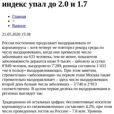
индекс упал до 2.0 и 1.7
Главная
>
Важное
21.05.2020 15:38
Россия постепенно продолжает выздоравливать от
коронавируса – хотя четверг не повторил рекорд среды по
числу выздоровевших, когда они превысили число
заболевших на 633 человека, тем не менее, показатели
заболеваемости держатся ниже 9 тысяч – заболело за сутки
8’849 человек, выздоровело 7’289, разница составила 1’433
«не в пользу» выздоравливающих. При этом заметим,
стремительно «заболевающая» на первом этапе Москва также
стремительно выздоравливает – здесь число выздоровевших
второй день больше числа заболевших – 3’746 и 2’913
соответственно. В целом первая десятка по выздоровевшим в
регионах выглядит так:
Традиционно об остальных цифрах: бессимптомные носители
коронавируса из свежевыявленных составляют 4.2%, при этом
число проведенных тестов на Россию – 7.8 млн. Уровень