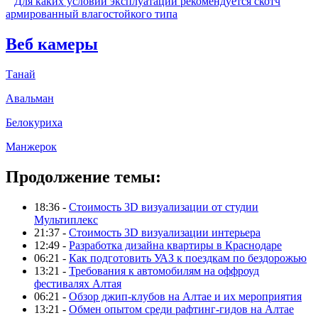
Для каких условий эксплуатации рекомендуется скотч
армированный влагостойкого типа
Веб камеры
Танай
Авальман
Белокуриха
Манжерок
Продолжение темы:
18:36 -
Стоимость 3D визуализации от студии
Мультиплекс
21:37 -
Стоимость 3D визуализации интерьера
12:49 -
Разработка дизайна квартиры в Краснодаре
06:21 -
Как подготовить УАЗ к поездкам по бездорожью
13:21 -
Требования к автомобилям на оффроуд
фестивалях Алтая
06:21 -
Обзор джип-клубов на Алтае и их мероприятия
13:21 -
Обмен опытом среди рафтинг-гидов на Алтае