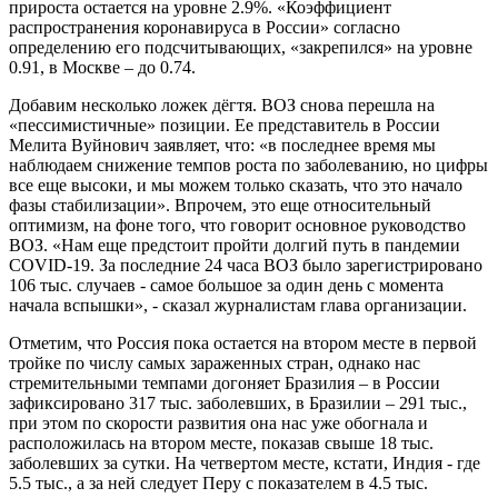
прироста остается на уровне 2.9%. «Коэффициент
распространения коронавируса в России» согласно
определению его подсчитывающих, «закрепился» на уровне
0.91, в Москве – до 0.74.
Добавим несколько ложек дёгтя. ВОЗ снова перешла на
«пессимистичные» позиции. Ее представитель в России
Мелита Вуйнович заявляет, что: «в последнее время мы
наблюдаем снижение темпов роста по заболеванию, но цифры
все еще высоки, и мы можем только сказать, что это начало
фазы стабилизации». Впрочем, это еще относительный
оптимизм, на фоне того, что говорит основное руководство
ВОЗ. «Нам еще предстоит пройти долгий путь в пандемии
COVID-19. За последние 24 часа ВОЗ было зарегистрировано
106 тыс. случаев - самое большое за один день с момента
начала вспышки», - сказал журналистам глава организации.
Отметим, что Россия пока остается на втором месте в первой
тройке по числу самых зараженных стран, однако нас
стремительными темпами догоняет Бразилия – в России
зафиксировано 317 тыс. заболевших, в Бразилии – 291 тыс.,
при этом по скорости развития она нас уже обогнала и
расположилась на втором месте, показав свыше 18 тыс.
заболевших за сутки. На четвертом месте, кстати, Индия - где
5.5 тыс., а за ней следует Перу с показателем в 4.5 тыс.