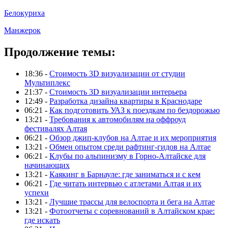
Белокуриха
Манжерок
Продолжение темы:
18:36 -
Стоимость 3D визуализации от студии
Мультиплекс
21:37 -
Стоимость 3D визуализации интерьера
12:49 -
Разработка дизайна квартиры в Краснодаре
06:21 -
Как подготовить УАЗ к поездкам по бездорожью
13:21 -
Требования к автомобилям на оффроуд
фестивалях Алтая
06:21 -
Обзор джип-клубов на Алтае и их мероприятия
13:21 -
Обмен опытом среди рафтинг-гидов на Алтае
06:21 -
Клубы по альпинизму в Горно-Алтайске для
начинающих
13:21 -
Каякинг в Барнауле: где заниматься и с кем
06:21 -
Где читать интервью с атлетами Алтая и их
успехи
13:21 -
Лучшие трассы для велоспорта и бега на Алтае
13:21 -
Фотоотчеты с соревнований в Алтайском крае:
где искать