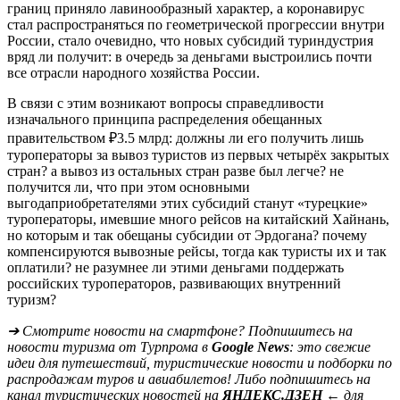
границ приняло лавинообразный характер, а коронавирус
стал распространяться по геометрической прогрессии внутри
России, стало очевидно, что новых субсидий туриндустрия
вряд ли получит: в очередь за деньгами выстроились почти
все отрасли народного хозяйства России.
В связи с этим возникают вопросы справедливости
изначального принципа распределения обещанных
правительством ₽3.5 млрд: должны ли его получить лишь
туроператоры за вывоз туристов из первых четырёх закрытых
стран? а вывоз из остальных стран разве был легче? не
получится ли, что при этом основными
выгодаприобретателями этих субсидий станут «турецкие»
туроператоры, имевшие много рейсов на китайский Хайнань,
но которым и так обещаны субсидии от Эрдогана? почему
компенсируются вывозные рейсы, тогда как туристы их и так
оплатили? не разумнее ли этими деньгами поддержать
российских туроператоров, развивающих внутренний
туризм?
➔ Смотрите новости на смартфоне? Подпишитесь на
новости туризма от Турпрома в
Google News
: это свежие
идеи для путешествий, туристические новости и подборки по
распродажам туров и авиабилетов! Либо подпишитесь на
канал туристических новостей на
ЯНДЕКС.ДЗЕН
← для