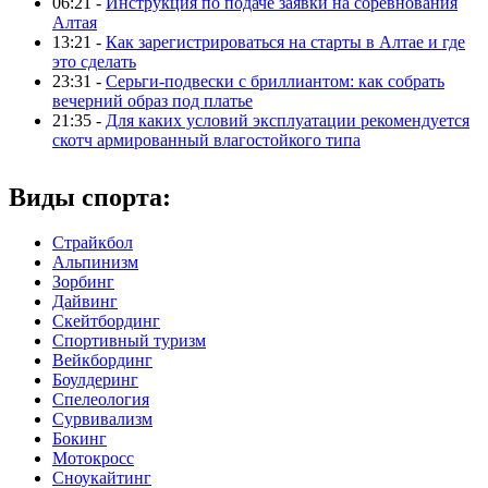
06:21 -
Инструкция по подаче заявки на соревнования
Алтая
13:21 -
Как зарегистрироваться на старты в Алтае и где
это сделать
23:31 -
Серьги-подвески с бриллиантом: как собрать
вечерний образ под платье
21:35 -
Для каких условий эксплуатации рекомендуется
скотч армированный влагостойкого типа
Виды спорта:
Страйкбол
Альпинизм
Зорбинг
Дайвинг
Скейтбординг
Спортивный туризм‎
Вейкбординг
Боулдеринг
Спелеология
Сурвивализм
Бокинг
Мотокросс
Сноукайтинг