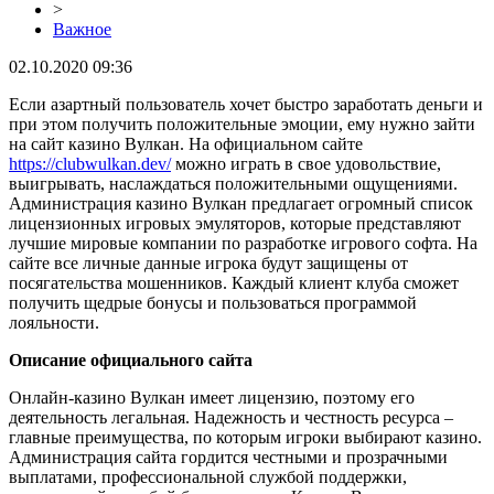
>
Важное
02.10.2020 09:36
Если азартный пользователь хочет быстро заработать деньги и
при этом получить положительные эмоции, ему нужно зайти
на сайт казино Вулкан. На официальном сайте
https://clubwulkan.dev/
можно играть в свое удовольствие,
выигрывать, наслаждаться положительными ощущениями.
Администрация казино Вулкан предлагает огромный список
лицензионных игровых эмуляторов, которые представляют
лучшие мировые компании по разработке игрового софта. На
сайте все личные данные игрока будут защищены от
посягательства мошенников. Каждый клиент клуба сможет
получить щедрые бонусы и пользоваться программой
лояльности.
Описание официального сайта
Онлайн-казино Вулкан имеет лицензию, поэтому его
деятельность легальная. Надежность и честность ресурса –
главные преимущества, по которым игроки выбирают казино.
Администрация сайта гордится честными и прозрачными
выплатами, профессиональной службой поддержки,