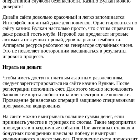
оперативной службой безопасности. Казино Вулкан можно
доверять!
Дизайн сайта довольно красочный и легко запоминается.
Интерфейс понятный даже для новичков. Ориентироваться по
сайту казино Вулкан настолько просто, что с этим справится
даже редкий гость клуба. Игровой зал предлагает игровые
автоматы от лучших провайдеров на рынке гемблинга.
Аппараты ресурса работают на генераторе случайных чисел.
Это не позволяет посторонним вмешиваться в результаты
игрового процесса.
Играть на деньги
Чтобы иметь доступ к платным азартным развлечениям,
следует зарегистрироваться на сайте казино Вулкан. После
регистрации пополнить счет. Для этого можно использовать
банковские карты любого типа или электронные кошельки.
Проведение финансовых операций защищено специальными
программами кодирования.
На сайте можно выигрывать большие суммы денег, если
принимать участие в турнирах по слотам. Такие мероприятия
проводятся в праздничные события. При активных ставках и
бонусных поощрениях шансы на победу и выигрыш
увеличиваются в несколько раз. Пополнение счета происходит