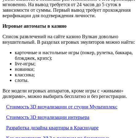
мгновенно. На вывод требуется от 24 часов до 5 суток в
зависимости от суммы. Первый вывод требует прохождения
верификации для подтверждения личности.
Игровые автоматы в казино
Список развлечений на сайте казино Вулкан довольно
внушительный. В разделах игровых эмуляторов можно найти:
карточные и настольные игры (покер, рулетка, баккара,
блэкджек, крэпс);
live-игры;
новинки;
классика;
слоты.
Все модели игровых аппаратов, кроме игры с «живыми»
дилерами», можно выбирать бесплатно и без регистрации.
Стоимость 3D визуализации от студии Мультиплекс
Стоимость 3D визуализации интерьера
Разработка дизайна квартиры в Краснодаре