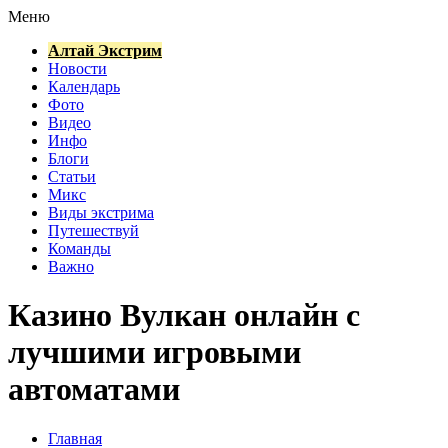
Меню
Алтай Экстрим
Новости
Календарь
Фото
Видео
Инфо
Блоги
Статьи
Микс
Виды экстрима
Путешествуй
Команды
Важно
Казино Вулкан онлайн с
лучшими игровыми
автоматами
Главная