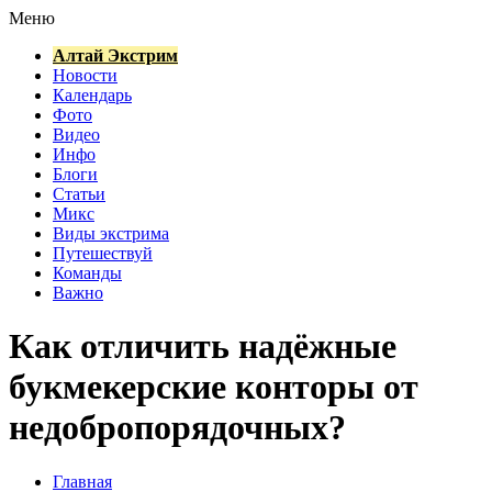
Меню
Алтай Экстрим
Новости
Календарь
Фото
Видео
Инфо
Блоги
Статьи
Микс
Виды экстрима
Путешествуй
Команды
Важно
Как отличить надёжные
букмекерские конторы от
недобропорядочных?
Главная