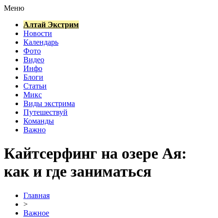
Меню
Алтай Экстрим
Новости
Календарь
Фото
Видео
Инфо
Блоги
Статьи
Микс
Виды экстрима
Путешествуй
Команды
Важно
Кайтсерфинг на озере Ая:
как и где заниматься
Главная
>
Важное