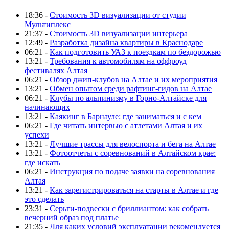
18:36 -
Стоимость 3D визуализации от студии
Мультиплекс
21:37 -
Стоимость 3D визуализации интерьера
12:49 -
Разработка дизайна квартиры в Краснодаре
06:21 -
Как подготовить УАЗ к поездкам по бездорожью
13:21 -
Требования к автомобилям на оффроуд
фестивалях Алтая
06:21 -
Обзор джип-клубов на Алтае и их мероприятия
13:21 -
Обмен опытом среди рафтинг-гидов на Алтае
06:21 -
Клубы по альпинизму в Горно-Алтайске для
начинающих
13:21 -
Каякинг в Барнауле: где заниматься и с кем
06:21 -
Где читать интервью с атлетами Алтая и их
успехи
13:21 -
Лучшие трассы для велоспорта и бега на Алтае
13:21 -
Фотоотчеты с соревнований в Алтайском крае:
где искать
06:21 -
Инструкция по подаче заявки на соревнования
Алтая
13:21 -
Как зарегистрироваться на старты в Алтае и где
это сделать
23:31 -
Серьги-подвески с бриллиантом: как собрать
вечерний образ под платье
21:35 -
Для каких условий эксплуатации рекомендуется