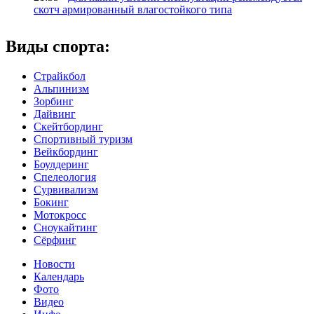
скотч армированный влагостойкого типа
Виды спорта:
Страйкбол
Альпинизм
Зорбинг
Дайвинг
Скейтбординг
Спортивный туризм‎
Вейкбординг
Боулдеринг
Спелеология
Сурвивализм
Бокинг
Мотокросс
Сноукайтинг
Сёрфинг
Новости
Календарь
Фото
Видео