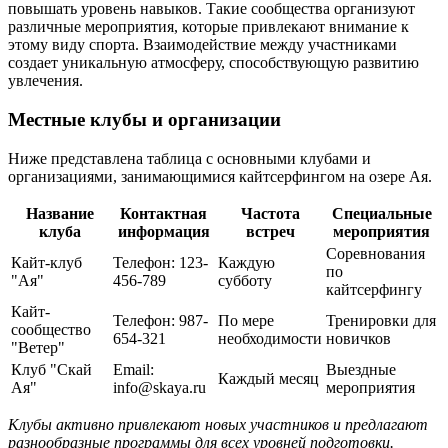
повышать уровень навыков. Такие сообщества организуют
различные мероприятия, которые привлекают внимание к
этому виду спорта. Взаимодействие между участниками
создает уникальную атмосферу, способствующую развитию
увлечения.
Местные клубы и организации
Ниже представлена таблица с основными клубами и
организациями, занимающимися кайтсерфингом на озере Ая.
Название
Контактная
Частота
Специальные
клуба
информация
встреч
мероприятия
Соревнования
Кайт-клуб
Телефон: 123-
Каждую
по
"Ая"
456-789
субботу
кайтсерфингу
Кайт-
Телефон: 987-
По мере
Тренировки для
сообщество
654-321
необходимости
новичков
"Ветер"
Клуб "Скай
Email:
Выездные
Каждый месяц
Ая"
info@skaya.ru
мероприятия
Клубы активно привлекают новых участников и предлагают
разнообразные программы для всех уровней подготовки.