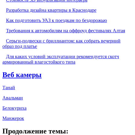
Разработка дизайна квартиры в Краснодаре
Как подготовить УАЗ к поездкам по бездорожью
Требования к автомобилям на оффроуд фестивалях Алтая
Серьги-подвески с бриллиантом: как собрать вечерний
образ под платье
Для каких условий эксплуатации рекомендуется скотч
армированный влагостойкого типа
Веб камеры
Танай
Авальман
Белокуриха
Манжерок
Продолжение темы: