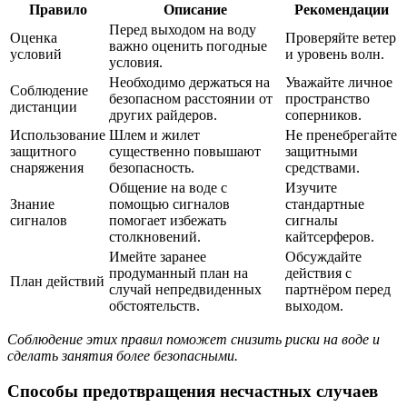
Правило
Описание
Рекомендации
Перед выходом на воду
Оценка
Проверяйте ветер
важно оценить погодные
условий
и уровень волн.
условия.
Необходимо держаться на
Уважайте личное
Соблюдение
безопасном расстоянии от
пространство
дистанции
других райдеров.
соперников.
Использование
Шлем и жилет
Не пренебрегайте
защитного
существенно повышают
защитными
снаряжения
безопасность.
средствами.
Общение на воде с
Изучите
Знание
помощью сигналов
стандартные
сигналов
помогает избежать
сигналы
столкновений.
кайтсерферов.
Имейте заранее
Обсуждайте
продуманный план на
действия с
План действий
случай непредвиденных
партнёром перед
обстоятельств.
выходом.
Соблюдение этих правил поможет снизить риски на воде и
сделать занятия более безопасными.
Способы предотвращения несчастных случаев