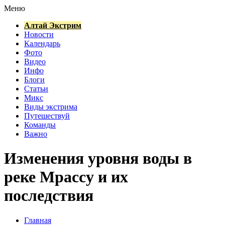
Меню
Алтай Экстрим
Новости
Календарь
Фото
Видео
Инфо
Блоги
Статьи
Микс
Виды экстрима
Путешествуй
Команды
Важно
Изменения уровня воды в
реке Мрассу и их
последствия
Главная