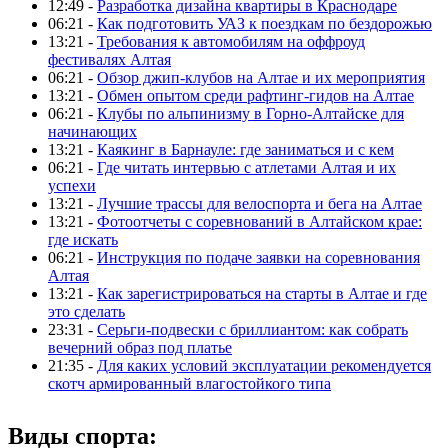
12:49 -
Разработка дизайна квартиры в Краснодаре
06:21 -
Как подготовить УАЗ к поездкам по бездорожью
13:21 -
Требования к автомобилям на оффроуд
фестивалях Алтая
06:21 -
Обзор джип-клубов на Алтае и их мероприятия
13:21 -
Обмен опытом среди рафтинг-гидов на Алтае
06:21 -
Клубы по альпинизму в Горно-Алтайске для
начинающих
13:21 -
Каякинг в Барнауле: где заниматься и с кем
06:21 -
Где читать интервью с атлетами Алтая и их
успехи
13:21 -
Лучшие трассы для велоспорта и бега на Алтае
13:21 -
Фотоотчеты с соревнований в Алтайском крае:
где искать
06:21 -
Инструкция по подаче заявки на соревнования
Алтая
13:21 -
Как зарегистрироваться на старты в Алтае и где
это сделать
23:31 -
Серьги-подвески с бриллиантом: как собрать
вечерний образ под платье
21:35 -
Для каких условий эксплуатации рекомендуется
скотч армированный влагостойкого типа
Виды спорта: