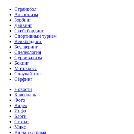
Страйкбол
Альпинизм
Зорбинг
Дайвинг
Скейтбординг
Спортивный туризм‎
Вейкбординг
Боулдеринг
Спелеология
Сурвивализм
Бокинг
Мотокросс
Сноукайтинг
Сёрфинг
Новости
Календарь
Фото
Видео
Инфо
Блоги
Статьи
Микс
Виды экстрима