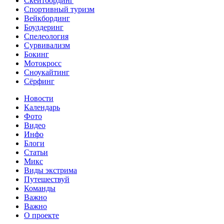
Скейтбординг
Спортивный туризм‎
Вейкбординг
Боулдеринг
Спелеология
Сурвивализм
Бокинг
Мотокросс
Сноукайтинг
Сёрфинг
Новости
Календарь
Фото
Видео
Инфо
Блоги
Статьи
Микс
Виды экстрима
Путешествуй
Команды
Важно
Важно
О проекте