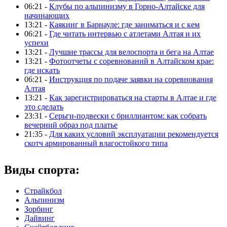
06:21 -
Клубы по альпинизму в Горно-Алтайске для
начинающих
13:21 -
Каякинг в Барнауле: где заниматься и с кем
06:21 -
Где читать интервью с атлетами Алтая и их
успехи
13:21 -
Лучшие трассы для велоспорта и бега на Алтае
13:21 -
Фотоотчеты с соревнований в Алтайском крае:
где искать
06:21 -
Инструкция по подаче заявки на соревнования
Алтая
13:21 -
Как зарегистрироваться на старты в Алтае и где
это сделать
23:31 -
Серьги-подвески с бриллиантом: как собрать
вечерний образ под платье
21:35 -
Для каких условий эксплуатации рекомендуется
скотч армированный влагостойкого типа
Виды спорта:
Страйкбол
Альпинизм
Зорбинг
Дайвинг