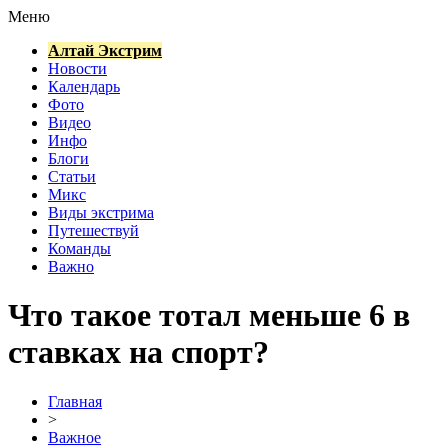
Меню
Алтай Экстрим
Новости
Календарь
Фото
Видео
Инфо
Блоги
Статьи
Микс
Виды экстрима
Путешествуй
Команды
Важно
Что такое тотал меньше 6 в
ставках на спорт?
Главная
>
Важное