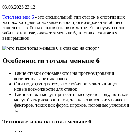
03.03.2023 23:12
Тотал меньше 6
- это специальный тип ставок в спортивных
матчах, который основывается на прогнозировании общего
количества забитых голов (голов) в матче. Если сумма голов,
забитых в матче, окажется меньше 6, то ставка считается
выигрышной.
Особенности тотала меньше 6
Такие ставки основываются на прогнозировании
количества забитых голов
Они подходят для тех, кто любит рисковать и ищет
новые возможности для ставок
Такие ставки могут принести высокую выгоду, но также
могут быть рискованными, так как зависят от множества
факторов, таких как форма игроков, погодные условия и
т.д.
Техника ставок на тотал меньше 6