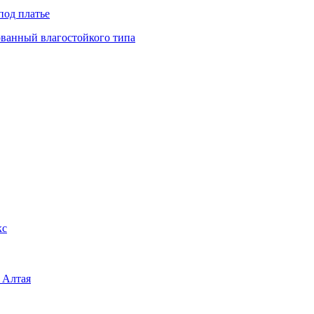
под платье
ованный влагостойкого типа
кс
 Алтая