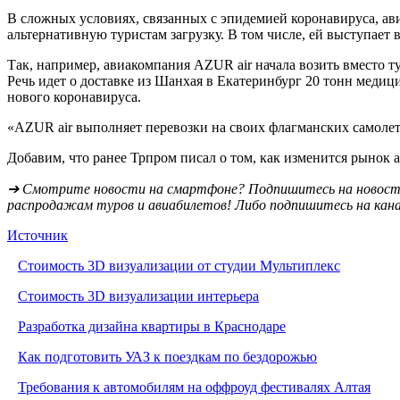
В сложных условиях, связанных с эпидемией коронавируса, ав
альтернативную туристам загрузку. В том числе, ей выступает
Так, например, авиакомпания AZUR air начала возить вместо т
Речь идет о доставке из Шанхая в Екатеринбург 20 тонн меди
нового коронавируса.
«AZUR air выполняет перевозки на своих флагманских самолет
Добавим, что ранее Трпром писал о том, как изменится рынок 
➔ Смотрите новости на смартфоне? Подпишитесь на новост
распродажам туров и авиабилетов! Либо подпишитесь на кан
Источник
Стоимость 3D визуализации от студии Мультиплекс
Стоимость 3D визуализации интерьера
Разработка дизайна квартиры в Краснодаре
Как подготовить УАЗ к поездкам по бездорожью
Требования к автомобилям на оффроуд фестивалях Алтая