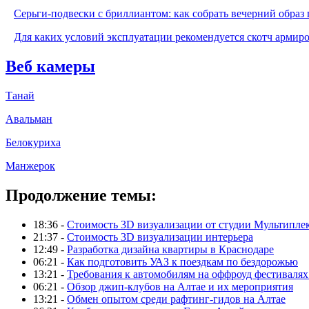
Серьги-подвески с бриллиантом: как собрать вечерний образ 
Для каких условий эксплуатации рекомендуется скотч армир
Веб камеры
Танай
Авальман
Белокуриха
Манжерок
Продолжение темы:
18:36 -
Стоимость 3D визуализации от студии Мультипле
21:37 -
Стоимость 3D визуализации интерьера
12:49 -
Разработка дизайна квартиры в Краснодаре
06:21 -
Как подготовить УАЗ к поездкам по бездорожью
13:21 -
Требования к автомобилям на оффроуд фестивалях
06:21 -
Обзор джип-клубов на Алтае и их мероприятия
13:21 -
Обмен опытом среди рафтинг-гидов на Алтае