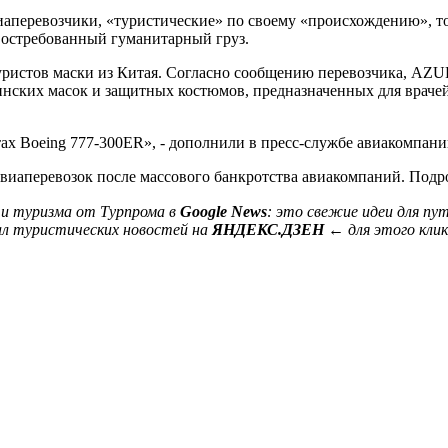
иаперевозчики, «туристические» по своему «происхождению», т
 востребованный гуманитарный груз.
уристов маски из Китая. Согласно сообщению перевозчика, AZUR 
цинских масок и защитных костюмов, предназначенных для враче
ах Boeing 777-300ER», - дополнили в пресс-службе авиакомпани
авиаперевозок после массового банкротства авиакомпаний. Подро
и туризма от Турпрома в
Google News
: это свежие идеи для пу
ал туристических новостей на
ЯНДЕКС.ДЗЕН
← для этого кли