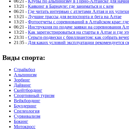
06:21 -
Клубы по альпинизму в Горно-Алтайске для нач
13:21 -
Каякинг в Барнауле: где заниматься и с кем
06:21 -
Где читать интервью с атлетами Алтая и их успехи
13:21 -
Лучшие трассы для велоспорта и бега на Алтае
13:21 -
Фотоотчеты с соревнований в Алтайском крае: где
06:21 -
Инструкция по подаче заявки на соревнования Ал
13:21 -
Как зарегистрироваться на старты в Алтае и где эт
23:31 -
Серьги-подвески с бриллиантом: как собрать вече
21:35 -
Для каких условий эксплуатации рекомендуется с
Виды спорта:
Страйкбол
Альпинизм
Зорбинг
Дайвинг
Скейтбординг
Спортивный туризм‎
Вейкбординг
Боулдеринг
Спелеология
Сурвивализм
Бокинг
Мотокросс