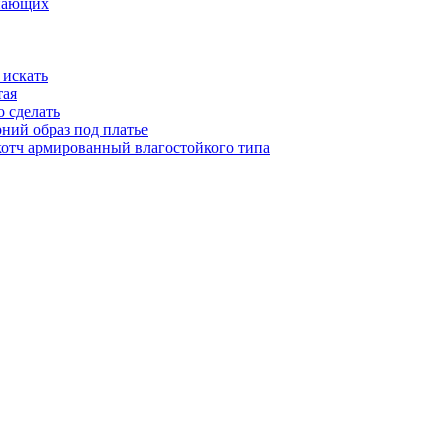
инающих
 искать
тая
о сделать
рний образ под платье
котч армированный влагостойкого типа