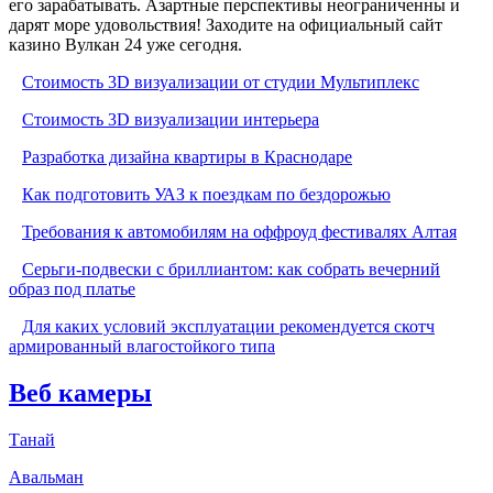
его зарабатывать. Азартные перспективы неограниченны и
дарят море удовольствия! Заходите на официальный сайт
казино Вулкан 24 уже сегодня.
Стоимость 3D визуализации от студии Мультиплекс
Стоимость 3D визуализации интерьера
Разработка дизайна квартиры в Краснодаре
Как подготовить УАЗ к поездкам по бездорожью
Требования к автомобилям на оффроуд фестивалях Алтая
Серьги-подвески с бриллиантом: как собрать вечерний
образ под платье
Для каких условий эксплуатации рекомендуется скотч
армированный влагостойкого типа
Веб камеры
Танай
Авальман