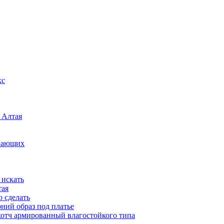
кс
 Алтая
инающих
 искать
тая
о сделать
рний образ под платье
котч армированный влагостойкого типа