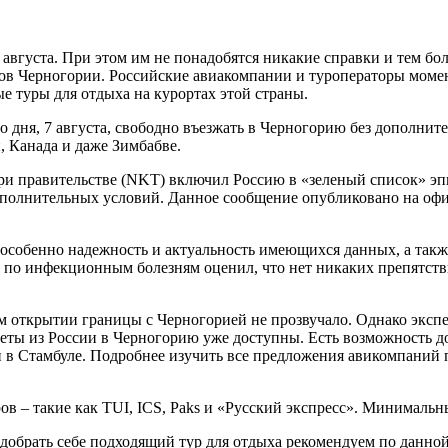
7 августа. При этом им не понадобятся никакие справки и тем 
ров Черногории. Российские авиакомпании и туроператоры момен
е туры для отдыха на курортах этой страны.
 дня, 7 августа, свободно въезжать в Черногорию без дополните
 Канада и даже Зимбабве.
и правительстве (NKT) включил Россию в «зеленый список» эпи
 дополнительных условий. Данное сообщение опубликовано на оф
особенно надежность и актуальность имеющихся данных, а так
о инфекционным болезням оценил, что нет никаких препятстви
ом открытии границы с Черногорией не прозвучало. Однако экс
леты из России в Черногорию уже доступны. Есть возможность д
или в Стамбуле. Подробнее изучить все предложения авикомпаний
ов – такие как TUI, ICS, Paks и «Русский экспресс». Минималь
добрать себе подходящий тур для отдыха рекомендуем по данной