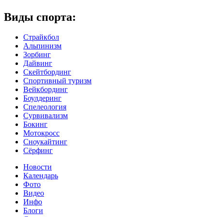
Виды спорта:
Страйкбол
Альпинизм
Зорбинг
Дайвинг
Скейтбординг
Спортивный туризм‎
Вейкбординг
Боулдеринг
Спелеология
Сурвивализм
Бокинг
Мотокросс
Сноукайтинг
Сёрфинг
Новости
Календарь
Фото
Видео
Инфо
Блоги