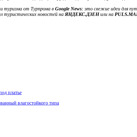
и туризма от Турпрома в
Google News
: это свежие идеи для пу
ал туристических новостей на
ЯНДЕКС.ДЗЕН
или на
PULS.MA
под платье
ованный влагостойкого типа