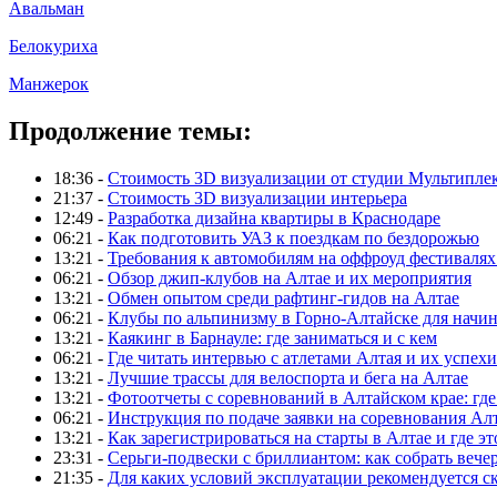
Авальман
Белокуриха
Манжерок
Продолжение темы:
18:36 -
Стоимость 3D визуализации от студии Мультипле
21:37 -
Стоимость 3D визуализации интерьера
12:49 -
Разработка дизайна квартиры в Краснодаре
06:21 -
Как подготовить УАЗ к поездкам по бездорожью
13:21 -
Требования к автомобилям на оффроуд фестивалях
06:21 -
Обзор джип-клубов на Алтае и их мероприятия
13:21 -
Обмен опытом среди рафтинг-гидов на Алтае
06:21 -
Клубы по альпинизму в Горно-Алтайске для нач
13:21 -
Каякинг в Барнауле: где заниматься и с кем
06:21 -
Где читать интервью с атлетами Алтая и их успехи
13:21 -
Лучшие трассы для велоспорта и бега на Алтае
13:21 -
Фотоотчеты с соревнований в Алтайском крае: где
06:21 -
Инструкция по подаче заявки на соревнования Ал
13:21 -
Как зарегистрироваться на старты в Алтае и где эт
23:31 -
Серьги-подвески с бриллиантом: как собрать вече
21:35 -
Для каких условий эксплуатации рекомендуется с