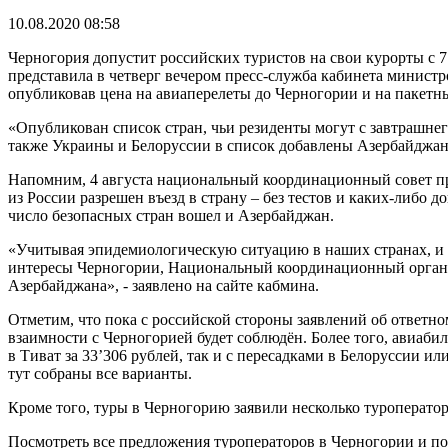
10.08.2020 08:58
Черногория допустит российских туристов на свои курорты с 
представила в четверг вечером пресс-служба кабинета минист
опубликовав цена на авиаперелеты до Черногории и на пакетны
«Опубликован список стран, чьи резиденты могут с завтрашнего
также Украины и Белоруссии в список добавлены Азербайджан,
Напомним, 4 августа национальный координационный совет пр
из России разрешен въезд в страну – без тестов и каких-либо
число безопасных стран вошел и Азербайджан.
«Учитывая эпидемиологическую ситуацию в наших странах, и 
интересы Черногории, Национальный координационный орган п
Азербайджана», - заявлено на сайте кабмина.
Отметим, что пока с российской стороны заявлений об ответн
взаимности с Черногорией будет соблюдён. Более того, авиаби
в Тиват за 33’306 рублей, так и с пересадками в Белоруссии 
тут собраны все варианты.
Кроме того, туры в Черногорию заявили несколько туроператор
Посмотреть все предложения туроператоров в Черногории и по