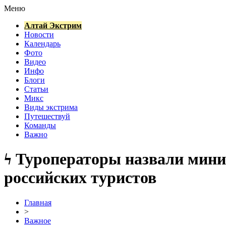
Меню
Алтай Экстрим
Новости
Календарь
Фото
Видео
Инфо
Блоги
Статьи
Микс
Виды экстрима
Путешествуй
Команды
Важно
ϟ Туроператоры назвали мини
российских туристов
Главная
>
Важное