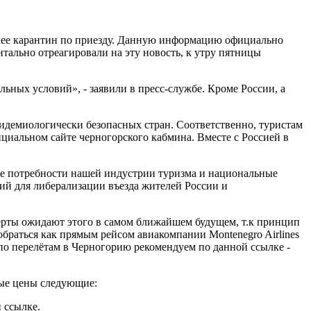
более карантин по приезду. Данную информацию официально
тально отреагировали на эту новость, к утру пятницы
льных условий», - заявили в пресс-службе. Кроме России, а
демиологически безопасных стран. Соответственно, туристам
ициальном сайте черногорского кабмина. Вместе с Россией в
же потребности нашей индустрии туризма и национальные
й для либерализации въезда жителей России и
перты ожидают этого в самом ближайшем будущем, т.к принцип
обраться как прямым рейсом авиакомпании Montenegro Airlines
 по перелётам в Черногорию рекомендуем по данной ссылке -
ные цены следующие:
 ссылке.