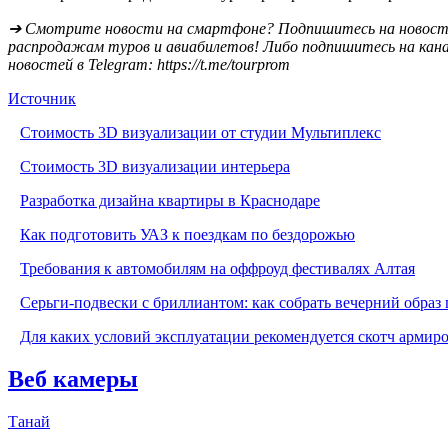
➔ Смотрите новости на смартфоне? Подпишитесь на новост
распродажам туров и авиабилетов! Либо подпишитесь на кан
новостей в Telegram: https://t.me/tourprom
Источник
Стоимость 3D визуализации от студии Мультиплекс
Стоимость 3D визуализации интерьера
Разработка дизайна квартиры в Краснодаре
Как подготовить УАЗ к поездкам по бездорожью
Требования к автомобилям на оффроуд фестивалях Алтая
Серьги-подвески с бриллиантом: как собрать вечерний образ 
Для каких условий эксплуатации рекомендуется скотч армир
Веб камеры
Танай