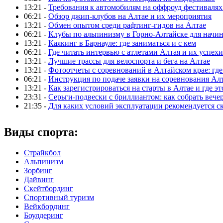
13:21 -
Требования к автомобилям на оффроуд фестивалях
06:21 -
Обзор джип-клубов на Алтае и их мероприятия
13:21 -
Обмен опытом среди рафтинг-гидов на Алтае
06:21 -
Клубы по альпинизму в Горно-Алтайске для нач
13:21 -
Каякинг в Барнауле: где заниматься и с кем
06:21 -
Где читать интервью с атлетами Алтая и их успехи
13:21 -
Лучшие трассы для велоспорта и бега на Алтае
13:21 -
Фотоотчеты с соревнований в Алтайском крае: где
06:21 -
Инструкция по подаче заявки на соревнования Ал
13:21 -
Как зарегистрироваться на старты в Алтае и где эт
23:31 -
Серьги-подвески с бриллиантом: как собрать вече
21:35 -
Для каких условий эксплуатации рекомендуется с
Виды спорта:
Страйкбол
Альпинизм
Зорбинг
Дайвинг
Скейтбординг
Спортивный туризм‎
Вейкбординг
Боулдеринг