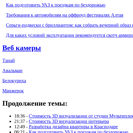
Как подготовить УАЗ к поездкам по бездорожью
Требования к автомобилям на оффроуд фестивалях Алтая
Серьги-подвески с бриллиантом: как собрать вечерний образ 
Для каких условий эксплуатации рекомендуется скотч армир
Веб камеры
Танай
Авальман
Белокуриха
Манжерок
Продолжение темы:
18:36 -
Стоимость 3D визуализации от студии Мультипле
21:37 -
Стоимость 3D визуализации интерьера
12:49 -
Разработка дизайна квартиры в Краснодаре
06:21 -
Как подготовить УАЗ к поездкам по бездорожью