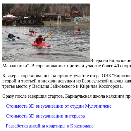
Вчера на Бирюзовой
Маральника". В соревнованиях приняли участие более 40 спорт
Каякеры соревновались на прямом участке озера ОЭЗ "Бирюзов
второй и третьей приехали девушки из Барнаульской школы кая
третье место у Василия Зайковского и Кирилла Косогорова.
Сразу после завершия стартов, Барнаульская школа каякинга 
Стоимость 3D визуализации от студии Мультиплекс
Стоимость 3D визуализации интерьера
Разработка дизайна квартиры в Краснодаре