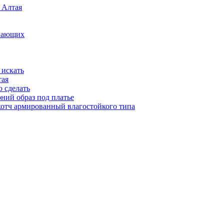
 Алтая
инающих
 искать
тая
о сделать
рний образ под платье
котч армированный влагостойкого типа