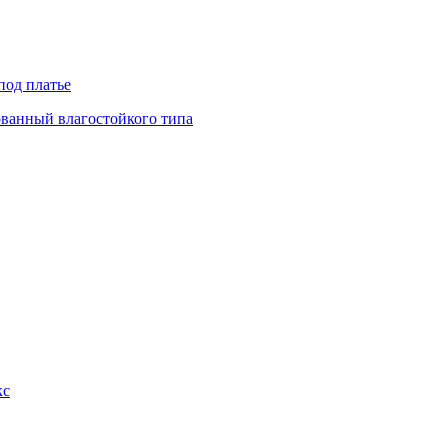
под платье
ованный влагостойкого типа
кс