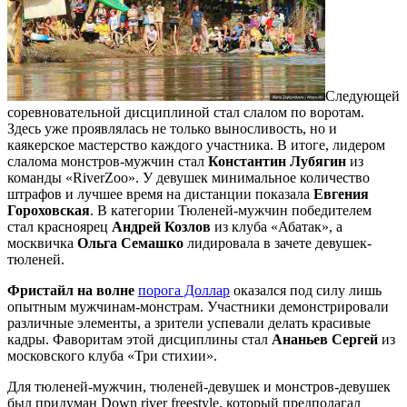
Следующей
соревновательной дисциплиной стал слалом по воротам.
Здесь уже проявлялась не только выносливость, но и
каякерское мастерство каждого участника. В итоге, лидером
слалома монстров-мужчин стал
Константин Лубягин
из
команды «RiverZoo». У девушек минимальное количество
штрафов и лучшее время на дистанции показала
Евгения
Гороховская
. В категории Тюленей-мужчин победителем
стал красноярец
Андрей Козлов
из клуба «Абатак», а
москвичка
Ольга Семашко
лидировала в зачете девушек-
тюленей.
Фристайл на волне
порога Доллар
оказался под силу лишь
опытным мужчинам-монстрам. Участники демонстрировали
различные элементы, а зрители успевали делать красивые
кадры. Фаворитам этой дисциплины стал
Ананьев Сергей
из
московского клуба «Три стихии».
Для тюленей-мужчин, тюленей-девушек и монстров-девушек
был придуман Down river freestyle, который предполагал