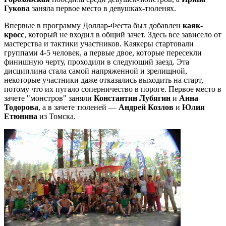
Гукова
заняла первое место в девушках-тюленях.
Впервые в программу Доллар-Феста был добавлен
каяк-
кросс
, который не входил в общий зачет. Здесь все зависело от
мастерства и тактики участников. Каякеры стартовали
группами 4-5 человек, а первые двое, которые пересекли
финишную черту, проходили в следующий заезд. Эта
дисциплина стала самой напряженной и зрелищной,
некоторые участники даже отказались выходить на старт,
потому что их пугало соперничество в пороге. Первое место в
зачете "монстров" заняли
Константин Лубягин
и
Анна
Тодорова
, а в зачете тюленей —
Андрей Козлов
и
Юлия
Етюнина
из Томска.