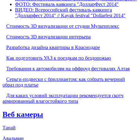
ФОТО: Фестиваль каякинга "ДолларФест 2014"
ВИДЕО: Всероссийский фестиваль каякинга
"Долларфест 2014" // Kayak festival "Dollarfest 2014"
Стоимость 3D визуализации от студии Мультиплекс
Стоимость 3D визуализации интерьера
Разработка дизайна квартиры в Краснодаре
Как подготовить УАЗ к поездкам по бездорожью
Требования к автомобилям на оффроуд фестивалях Алтая
Серьги-подвески с бриллиантом: как собрать вечерний
образ под платье
Для каких условий эксплуатации рекомендуется скотч
армированный влагостойкого типа
Веб камеры
Танай
Авальман