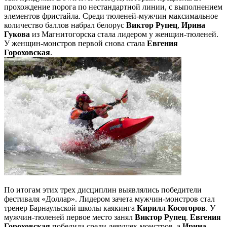
прохождение порога по нестандартной линии, с выполнением
элементов фристайла. Среди тюленей-мужчин максимальное
количество баллов набрал белорус
Виктор Рупец
,
Ирина
Гукова
из Магнитогорска стала лидером у женщин-тюленей.
У женщин-монстров первой снова стала
Евгения
Гороховская
.
По итогам этих трех дисциплин выявлялись победители
фестиваля «Доллар». Лидером зачета мужчин-монстров стал
тренер Барнаульской школы каякинга
Кирилл Косогоров
. У
мужчин-тюленей первое место занял
Виктор Рупец
.
Евгения
Гороховская
победила среди девушек-монстров, а
Ирина