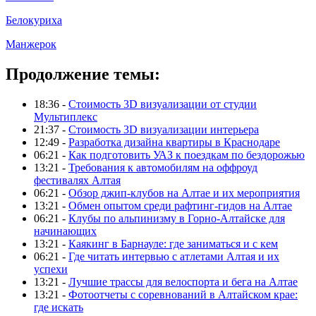
Белокуриха
Манжерок
Продолжение темы:
18:36 -
Стоимость 3D визуализации от студии
Мультиплекс
21:37 -
Стоимость 3D визуализации интерьера
12:49 -
Разработка дизайна квартиры в Краснодаре
06:21 -
Как подготовить УАЗ к поездкам по бездорожью
13:21 -
Требования к автомобилям на оффроуд
фестивалях Алтая
06:21 -
Обзор джип-клубов на Алтае и их мероприятия
13:21 -
Обмен опытом среди рафтинг-гидов на Алтае
06:21 -
Клубы по альпинизму в Горно-Алтайске для
начинающих
13:21 -
Каякинг в Барнауле: где заниматься и с кем
06:21 -
Где читать интервью с атлетами Алтая и их
успехи
13:21 -
Лучшие трассы для велоспорта и бега на Алтае
13:21 -
Фотоотчеты с соревнований в Алтайском крае:
где искать