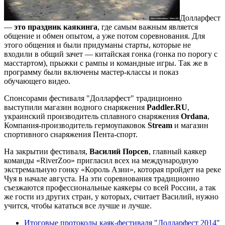
Долларфест
—
это праздник каякинга
, где самым важным является
общение и обмен опытом, а уже потом соревнования. Для
этого общения и были придуманы старты, которые не
входили в общий зачет — китайская гонка (гонка по порогу с
масстартом), прыжки с рампы и командные игры. Так же в
программу были включены мастер-классы и показ
обучающего видео.
Спонсорами фестиваля "Долларфест" традиционно
выступили магазин водного снаряжения
Paddler.RU
,
украинский производитель сплавного снаряжения
Ordana
,
Компания-производитель гермоупаковок
Stream
и магазин
спортивного снаряжения Пента-спорт.
На закрытии фестиваля,
Василий Порсев
, главный каякер
команды «RiverZoo» пригласил всех на международную
экстремальную гонку «Король Азии», которая пройдет на реке
Чуя в начале августа. На эти соревнования традиционно
съезжаются профессиональные каякеры со всей России, а так
же гости из других стран, у которых, считает Василий, нужно
учится, чтобы кататься все лучше и лучше.
Итоговые протоколы каяк-фестиваля "Долларфест 2014"