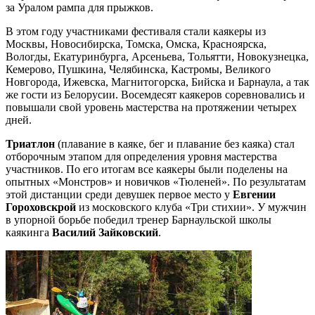
за Уралом рампа для прыжков.
В этом году участниками фестиваля стали каякеры из
Москвы, Новосибирска, Томска, Омска, Красноярска,
Вологды, Екатуринбурга, Арсеньева, Тольятти, Новокузнецка,
Кемерово, Пушкина, Челябинска, Кастромы, Великого
Новгорода, Ижевска, Магнитогорска, Бийска и Барнаула, а так
же гости из Белорусии. Восемдесят каякеров соревновались и
повышали свой уровень мастерства на протяжении четырех
дней.
Триатлон
(плавание в каяке, бег и плавание без каяка) стал
отборочным этапом для определения уровня мастерства
участников. По его итогам все каякеры были поделены на
опытных «Монстров» и новичков «Тюленей». По результатам
этой дистанции среди девушек первое место у
Евгении
Гороховскрой
из московского клуба «Три стихии». У мужчин
в упорной борьбе победил тренер Барнаульской школы
каякинга
Василий Зайковский
.