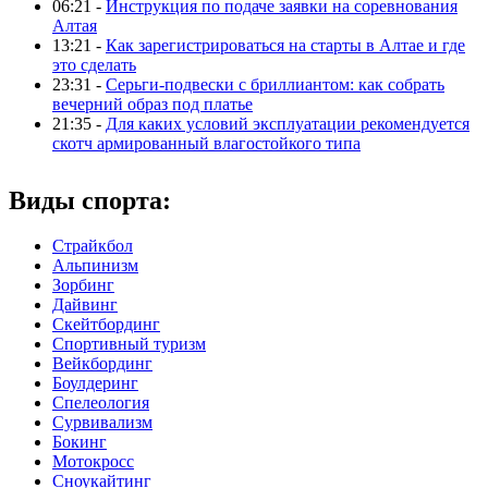
06:21 -
Инструкция по подаче заявки на соревнования
Алтая
13:21 -
Как зарегистрироваться на старты в Алтае и где
это сделать
23:31 -
Серьги-подвески с бриллиантом: как собрать
вечерний образ под платье
21:35 -
Для каких условий эксплуатации рекомендуется
скотч армированный влагостойкого типа
Виды спорта:
Страйкбол
Альпинизм
Зорбинг
Дайвинг
Скейтбординг
Спортивный туризм‎
Вейкбординг
Боулдеринг
Спелеология
Сурвивализм
Бокинг
Мотокросс
Сноукайтинг