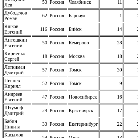
53
Россия
Челябинск
11
Лев
Дубоделов
62
Россия
Барнаул
1
Роман
Яшков
116
Россия
Бийск
14
Евгений
Антошкин
50
Россия
Кемерово
28
Евгений
Кириенко
18
Россия
Москва
18
Сергей
Леткиман
57
Россия
Томск
30
Дмитрий
Певнев
52
Россия
Томск
9
Кирилл
Андреев
47
Россия
Новосибирск
16
Евгений
Штумпф
29
Россия
Красноярск
17
Дмитрий
Бабин
33
Россия
Екатеринбург
22
Никита
Касымов
54
Россия
Омск
13