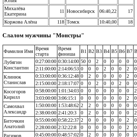
Юлия
Михалёва
11
Новосибирск
06:40,22
17
Екатерина
Коржова Алёна
118
Томск
10:40,00
18
Слалом мужчины "Монстры"
Время
Время
Фамилия Имя
В1
В2
В3
В4
В5
В6
В7
старта
финиша
0:27:00:00
0:30:14:00
50
0
2
0
0
0
0
0
Лубягин
Константин
2:11:00:00
2:14:06:53
0
0
0
2
0
0
2
0
0:33:00:00
0:36:12:48
0
2
0
0
0
0
2
0
Клинюк
Станислав
2:15:00:00
2:18:17:07
0
0
2
0
0
2
0
0
0:58:00:00
1:01:34:03
0
0
0
0
0
0
0
2
Косогоров
Кирилл
3:03:00:00
3:06:15:1
0
0
0
0
0
0
2
0
1:50:00:00
1:53:48:62
2
2
0
0
0
0
0
0
Самохвал
Александр
2:38:00:00
2:41:20:3
0
2
0
0
0
0
0
2
0:55:00:00
0:58:22:37
2
0
0
0
0
0
2
0
Биточкин
Анатолий
2:28:00:00
2:32:22:8
0
0
0
0
0
0
2
0
0:45:00:00
0:48:57:02
0
2
0
0
0
0
0
0
Рагимов