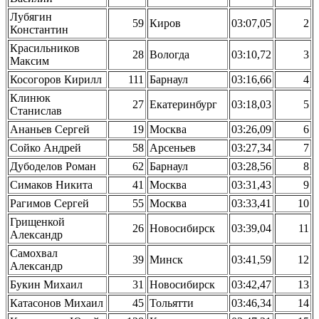
Лубягин
59
Киров
03:07,05
2
Константин
Красильников
28
Вологда
03:10,72
3
Максим
Косогоров Кирилл
111
Барнаул
03:16,66
4
Клинюк
27
Екатеринбург
03:18,03
5
Станислав
Ананьев Сергей
19
Москва
03:26,09
6
Сойко Андрей
58
Арсеньев
03:27,34
7
Дубоделов Роман
62
Барнаул
03:28,56
8
Симаков Никита
41
Москва
03:31,43
9
Рагимов Сергей
55
Москва
03:33,41
10
Грищенкой
26
Новосибирск
03:39,04
11
Александр
Самохвал
39
Минск
03:41,59
12
Александр
Букин Михаил
31
Новосибирск
03:42,47
13
Катасонов Михаил
45
Тольятти
03:46,34
14