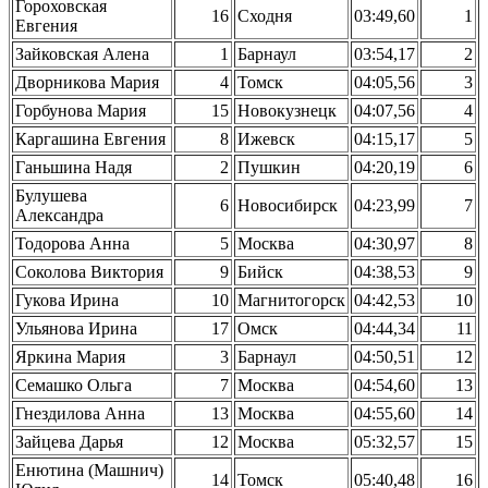
Гороховская
16
Сходня
03:49,60
1
Евгения
Зайковская Алена
1
Барнаул
03:54,17
2
Дворникова Мария
4
Томск
04:05,56
3
Горбунова Мария
15
Новокузнецк
04:07,56
4
Каргашина Евгения
8
Ижевск
04:15,17
5
Ганьшина Надя
2
Пушкин
04:20,19
6
Булушева
6
Новосибирск
04:23,99
7
Александра
Тодорова Анна
5
Москва
04:30,97
8
Соколова Виктория
9
Бийск
04:38,53
9
Гукова Ирина
10
Магнитогорск
04:42,53
10
Ульянова Ирина
17
Омск
04:44,34
11
Яркина Мария
3
Барнаул
04:50,51
12
Семашко Ольга
7
Москва
04:54,60
13
Гнездилова Анна
13
Москва
04:55,60
14
Зайцева Дарья
12
Москва
05:32,57
15
Енютина (Машнич)
14
Томск
05:40,48
16