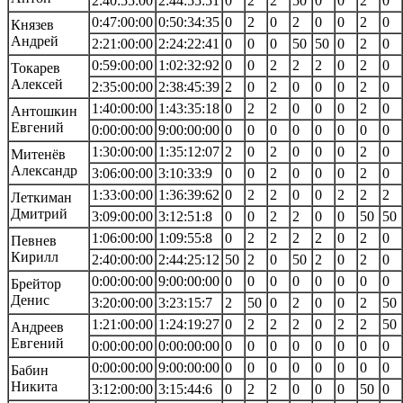
2:40:55:00
2:44:55:51
0
2
2
50
0
0
2
0
0:47:00:00
0:50:34:35
0
2
0
2
0
0
2
0
Князев
Андрей
2:21:00:00
2:24:22:41
0
0
0
50
50
0
2
0
0:59:00:00
1:02:32:92
0
0
2
2
2
0
2
0
Токарев
Алексей
2:35:00:00
2:38:45:39
2
0
2
0
0
0
2
0
1:40:00:00
1:43:35:18
0
2
2
0
0
0
2
0
Антошкин
Евгений
0:00:00:00
9:00:00:00
0
0
0
0
0
0
0
0
1:30:00:00
1:35:12:07
2
0
2
0
0
0
2
0
Митенёв
Александр
3:06:00:00
3:10:33:9
0
0
2
0
0
0
2
0
1:33:00:00
1:36:39:62
0
2
2
0
0
2
2
2
Леткиман
Дмитрий
3:09:00:00
3:12:51:8
0
0
2
2
0
0
50
50
1:06:00:00
1:09:55:8
0
2
2
2
2
0
2
0
Певнев
Кирилл
2:40:00:00
2:44:25:12
50
2
0
50
2
0
2
0
0:00:00:00
9:00:00:00
0
0
0
0
0
0
0
0
Брейтор
Денис
3:20:00:00
3:23:15:7
2
50
0
2
0
0
2
50
1:21:00:00
1:24:19:27
0
2
2
2
0
2
2
50
Андреев
Евгений
0:00:00:00
0:00:00:00
0
0
0
0
0
0
0
0
0:00:00:00
9:00:00:00
0
0
0
0
0
0
0
0
Бабин
Никита
3:12:00:00
3:15:44:6
0
2
2
0
0
0
50
0