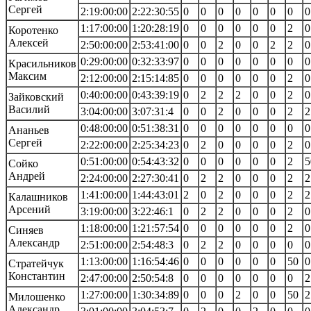
Сергей
2:19:00:00
2:22:30:55
0
0
0
0
0
0
0
0
1:17:00:00
1:20:28:19
0
0
0
0
0
0
2
0
Коротенко
Алексей
2:50:00:00
2:53:41:00
0
0
2
0
0
2
2
0
0:29:00:00
0:32:33:97
0
0
0
0
0
0
0
0
Красильников
Максим
2:12:00:00
2:15:14:85
0
0
0
0
0
0
2
0
0:40:00:00
0:43:39:19
0
2
2
2
0
0
2
0
Зайковский
Василий
3:04:00:00
3:07:31:4
0
0
2
0
0
0
2
2
0:48:00:00
0:51:38:31
0
0
0
0
0
0
0
0
Ананьев
Сергей
2:22:00:00
2:25:34:23
0
2
0
0
0
0
2
0
0:51:00:00
0:54:43:32
0
0
0
0
0
0
2
5
Сойко
Андрей
2:24:00:00
2:27:30:41
0
2
2
0
0
0
2
2
1:41:00:00
1:44:43:01
2
0
2
0
0
0
2
2
Калашников
Арсений
3:19:00:00
3:22:46:1
0
2
2
0
0
0
2
0
1:18:00:00
1:21:57:54
0
0
0
0
0
0
2
0
Синяев
Александр
2:51:00:00
2:54:48:3
0
2
2
0
0
0
0
0
1:13:00:00
1:16:54:46
0
0
0
0
0
0
50
0
Стратейчук
Константин
2:47:00:00
2:50:54:8
0
0
0
0
0
0
0
2
1:27:00:00
1:30:34:89
0
0
0
2
0
0
50
2
Милошенко
Александр