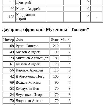
44
0
-
Дмитрий
60
Калин Андрей
0
-
Кондрашин
128
0
-
Юрий
Даунривер фристайл Мужчины "Тюлени"
Номер
Фио
Итог
Место
68
Рупец Виктор
210
1
49
Козлов Андрей
190
2
23
Митенёв Александр
180
3
61
Князев Андрей
170
4
56
Карпюк Алексей
110
5
42
Дубляженко Петр
100
6
69
Волков Михаил
90
7
53
Кислухин Лев
70
8
24
Леусенков Игорь
70
8
70
Дядченко Антон
70
8