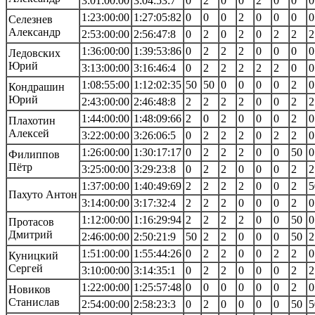
3:01:00:00
3:04:53:7
0
2
0
0
2
0
0
0
1:23:00:00
1:27:05:82
0
0
0
2
0
0
0
0
Селезнев
Александр
2:53:00:00
2:56:47:8
0
2
0
2
0
2
2
2
1:36:00:00
1:39:53:86
0
2
2
2
0
0
0
0
Ледовских
Юрий
3:13:00:00
3:16:46:4
0
2
2
2
2
2
0
0
1:08:55:00
1:12:02:35
50
50
0
0
0
0
2
0
Кондрашин
Юрий
2:43:00:00
2:46:48:8
2
2
2
2
0
0
2
2
1:44:00:00
1:48:09:66
2
0
2
0
0
0
2
0
Плахотин
Алексей
3:22:00:00
3:26:06:5
0
2
2
2
0
2
2
0
1:26:00:00
1:30:17:17
0
2
2
2
0
0
50
0
Филиппов
Пётр
3:25:00:00
3:29:23:8
0
2
2
0
0
0
2
2
1:37:00:00
1:40:49:69
2
2
2
2
0
0
2
5
Пахуто Антон
3:14:00:00
3:17:32:4
2
2
2
0
0
0
2
0
1:12:00:00
1:16:29:94
2
2
2
2
0
0
50
0
Протасов
Дмитрий
2:46:00:00
2:50:21:9
50
2
2
0
0
0
50
2
1:51:00:00
1:55:44:26
0
2
2
0
0
2
2
0
Куницкий
Сергей
3:10:00:00
3:14:35:1
0
2
2
0
0
0
2
2
1:22:00:00
1:25:57:48
0
0
0
0
0
0
2
0
Новиков
Станислав
2:54:00:00
2:58:23:3
0
2
0
0
0
0
50
5