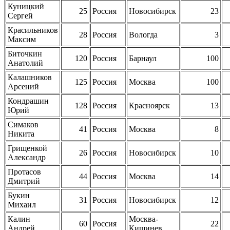
Куницкий
25
Россия
Новосибирск
23
Сергей
Красильников
28
Россия
Вологда
3
Максим
Биточкин
120
Россия
Барнаул
100
Анатолий
Калашников
125
Россия
Москва
100
Арсений
Кондрашин
128
Россия
Красноярск
13
Юрий
Симаков
41
Россия
Москва
8
Никита
Грищенкой
26
Россия
Новосибирск
10
Александр
Протасов
44
Россия
Москва
14
Дмитрий
Букин
31
Россия
Новосибирск
12
Михаил
Калин
Москва-
60
Россия
22
Андрей
Кишинев