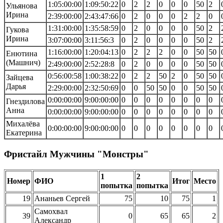
1:05:00:00
1:09:50:22
0
2
2
0
0
0
50
2
Ульянова
Ирина
2:39:00:00
2:43:47:66
0
2
0
0
0
2
2
0
1:31:00:00
1:35:58:59
0
2
0
0
0
0
50
2
Гукова
Ирина
3:07:00:00
3:11:56:3
0
2
0
0
0
0
50
2
1:16:00:00
1:20:04:13
0
2
2
2
0
0
50
50
Енютина
(Машнич)
2:49:00:00
2:52:28:8
0
2
0
0
0
0
50
50
0:56:00:58
1:00:38:22
0
2
2
50
2
0
50
50
Зайцева
Дарья
2:29:00:00
2:32:50:69
0
0
50
50
0
0
50
50
0:00:00:00
9:00:00:00
0
0
0
0
0
0
0
0
Гнездилова
Анна
0:00:00:00
9:00:00:00
0
0
0
0
0
0
0
0
Михалёва
0:00:00:00
9:00:00:00
0
0
0
0
0
0
0
0
Екатерина
Фристайл Мужчины "Монстры"
1
2
Номер
ФИО
Итог
Место
попытка
попытка
19
Ананьев Сергей
75
10
75
1
Самохвал
39
0
65
65
2
Александр