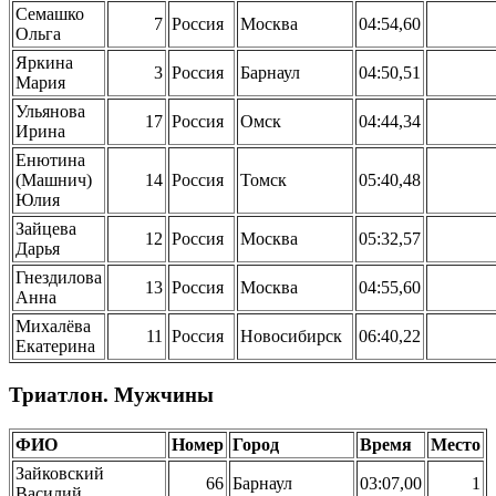
Семашко
7
Россия
Москва
04:54,60
Ольга
Яркина
3
Россия
Барнаул
04:50,51
Мария
Ульянова
17
Россия
Омск
04:44,34
Ирина
Енютина
(Машнич)
14
Россия
Томск
05:40,48
Юлия
Зайцева
12
Россия
Москва
05:32,57
Дарья
Гнездилова
13
Россия
Москва
04:55,60
Анна
Михалёва
11
Россия
Новосибирск
06:40,22
Екатерина
Триатлон. Мужчины
ФИО
Номер
Город
Время
Место
Зайковский
66
Барнаул
03:07,00
1
Василий