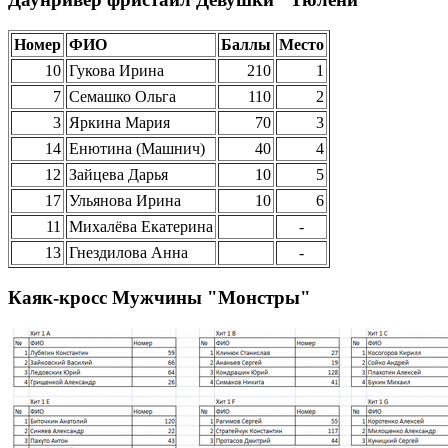
Номер
ФИО
Баллы
Место
10
Гукова Ирина
210
1
7
Семашко Ольга
110
2
3
Яркина Мария
70
3
14
Енютина (Машнич)
40
4
12
Зайцева Дарья
10
5
17
Ульянова Ирина
10
6
11
Михалёва Екатерина
-
13
Гнездилова Анна
-
Каяк-кросс Мужчины "Монстры"