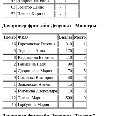
47
Андреев Евгений
-
63
Брейтор Денис
-
52
Певнев Кирилл
-
Даунривер фристайл Девушки "Монстры"
Номер
ФИО
Баллы
Место
16
Гороховская Евгения
310
1
5
Тодорова Анна
170
2
8
Каргашина Евгения
110
3
2
Ганьшина Надя
90
4
4
Дворникова Мария
70
5
9
Соколова Виктория
40
6
1
Зайковская Алена
15
7
6
Булушева Александра
10
8
112
Титова Марина
-500
9
15
Горбунова Мария
-
Даунривер фристайл Девушки "Тюлени"