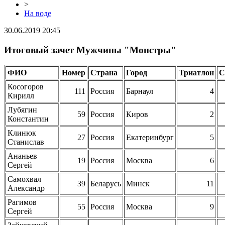
>
На воде
30.06.2019 20:45
Итоговый зачет Мужчины "Монстры"
ФИО
Номер
Страна
Город
Триатлон
С
Косогоров
111
Россия
Барнаул
4
Кирилл
Лубягин
59
Россия
Киров
2
Константин
Клинюк
27
Россия
Екатеринбург
5
Станислав
Ананьев
19
Россия
Москва
6
Сергей
Самохвал
39
Беларусь
Минск
11
Александр
Рагимов
55
Россия
Москва
9
Сергей