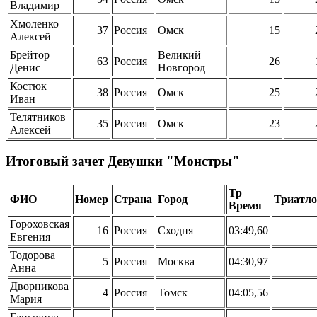
Владимир
Хмоленко
37
Россия
Омск
15
Алексей
Брейтор
Великий
63
Россия
26
Денис
Новгород
Костюк
38
Россия
Омск
25
Иван
Телятников
35
Россия
Омск
23
Алексей
Итоговый зачет Девушки "Монстры"
Тр
ФИО
Номер
Страна
Город
Триатл
Время
Гороховская
16
Россия
Сходня
03:49,60
Евгения
Тодорова
5
Россия
Москва
04:30,97
Анна
Дворникова
4
Россия
Томск
04:05,56
Мария