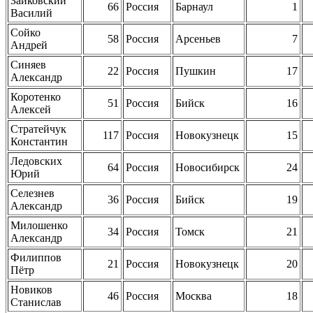
Зайковский
66
Россия
Барнаул
1
Василий
Сойко
58
Россия
Арсеньев
7
Андрей
Синяев
22
Россия
Пушкин
17
Александр
Коротенко
51
Россия
Бийск
16
Алексей
Стратейчук
117
Россия
Новокузнецк
15
Константин
Ледовских
64
Россия
Новосибирск
24
Юрий
Селезнев
36
Россия
Бийск
19
Александр
Милошенко
34
Россия
Томск
21
Александр
Филиппов
21
Россия
Новокузнецк
20
Пётр
Новиков
46
Россия
Москва
18
Станислав