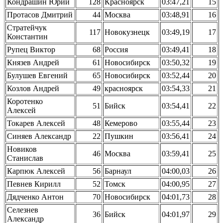
Кондрашин Юрий
128
Красноярск
03:47,21
15
Протасов Дмитрий
44
Москва
03:48,91
16
Стратейчук
117
Новокузнецк
03:49,19
17
Константин
Рупец Виктор
68
Россия
03:49,41
18
Князев Андрей
61
Новосибирск
03:50,32
19
Булушев Евгений
65
Новосибирск
03:52,44
20
Козлов Андрей
49
красноярск
03:54,33
21
Коротенко
51
Бийск
03:54,41
22
Алексей
Токарев Алексей
48
Кемерово
03:55,44
23
Синяев Александр
22
Пушкин
03:56,41
24
Новиков
46
Москва
03:59,41
25
Станислав
Карпюк Алексей
56
Барнаул
04:00,03
26
Певнев Кирилл
52
Томск
04:00,95
27
Дядченко Антон
70
Новосибирск
04:01,73
28
Селезнев
36
Бийск
04:01,97
29
Александр