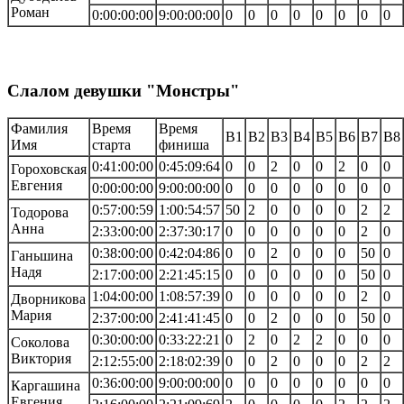
Роман
0:00:00:00
9:00:00:00
0
0
0
0
0
0
0
0
Слалом девушки "Монстры"
Фамилия
Время
Время
В1
В2
В3
В4
В5
В6
В7
В8
Имя
старта
финиша
0:41:00:00
0:45:09:64
0
0
2
0
0
2
0
0
Гороховская
Евгения
0:00:00:00
9:00:00:00
0
0
0
0
0
0
0
0
0:57:00:59
1:00:54:57
50
2
0
0
0
0
2
2
Тодорова
Анна
2:33:00:00
2:37:30:17
0
0
0
0
0
0
2
0
0:38:00:00
0:42:04:86
0
0
2
0
0
0
50
0
Ганьшина
Надя
2:17:00:00
2:21:45:15
0
0
0
0
0
0
50
0
1:04:00:00
1:08:57:39
0
0
0
0
0
0
2
0
Дворникова
Мария
2:37:00:00
2:41:41:45
0
0
2
0
0
0
50
0
0:30:00:00
0:33:22:21
0
2
0
2
2
0
0
0
Соколова
Виктория
2:12:55:00
2:18:02:39
0
0
2
0
0
0
2
2
0:36:00:00
9:00:00:00
0
0
0
0
0
0
0
0
Каргашина
Евгения