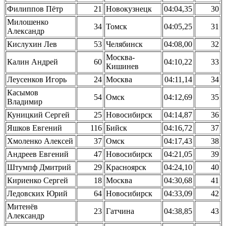
Филиппов Пётр
21
Новокузнецк
04:04,35
30
Милошенко
34
Томск
04:05,25
31
Александр
Кислухин Лев
53
Челябинск
04:08,00
32
Москва-
Калин Андрей
60
04:10,22
33
Кишинев
Леусенков Игорь
24
Москва
04:11,14
34
Касымов
54
Омск
04:12,69
35
Владимир
Куницкий Сергей
25
Новосибирск
04:14,87
36
Яшков Евгений
116
Бийск
04:16,72
37
Хмоленко Алексей
37
Омск
04:17,43
38
Андреев Евгений
47
Новосибирск
04:21,05
39
Штумпф Дмитрий
29
Красноярск
04:24,10
40
Кириенко Сергей
18
Москва
04:30,68
41
Ледовских Юрий
64
Новосибирск
04:33,09
42
Митенёв
23
Гатчина
04:38,85
43
Александр