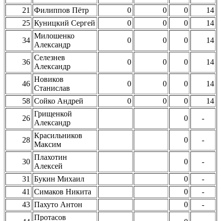
21
Филиппов Пётр
0
0
0
14
25
Куницкий Сергей
0
0
0
14
Милошенко
34
0
0
0
14
Александр
Селезнев
36
0
0
0
14
Александр
Новиков
46
0
0
0
14
Станислав
58
Сойко Андрей
0
0
0
14
Грищенкой
26
0
-
Александр
Красильников
28
0
-
Максим
Плахотин
30
0
-
Алексей
31
Букин Михаил
0
-
41
Симаков Никита
0
-
43
Пахуто Антон
0
-
Протасов