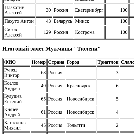
Плахотин
30
Россия
Екатеринбург
100
Алексей
Пахуто Антон
43
Беларусь
Минск
100
Сизов
129
Россия
Кострома
100
Алексей
Итоговый зачет Мужчины "Тюлени"
ФИО
Номер
Страна
Город
Триатлон
Слал
Рупец
68
Россия
3
Виктор
Козлов
49
Россия
Красноярск
6
Андрей
Булушев
65
Россия
Новосибирск
5
Евгений
Князев
61
Россия
Новосибирск
4
Андрей
Катасонов
45
Россия
Тольятти
2
Михаил