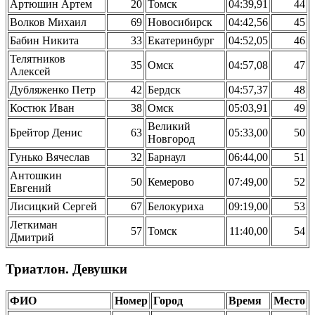
Артюшин Артем
20
Томск
04:39,91
44
Волков Михаил
69
Новосибирск
04:42,56
45
Бабин Никита
33
Екатеринбург
04:52,05
46
Телятников
35
Омск
04:57,08
47
Алексей
Дубляженко Петр
42
Бердск
04:57,37
48
Костюк Иван
38
Омск
05:03,91
49
Великий
Брейтор Денис
63
05:33,00
50
Новгород
Гунько Вячеслав
32
Барнаул
06:44,00
51
Антошкин
50
Кемерово
07:49,00
52
Евгений
Лисицкий Сергей
67
Белокуриха
09:19,00
53
Леткиман
57
Томск
11:40,00
54
Дмитрий
Триатлон. Девушки
ФИО
Номер
Город
Время
Место