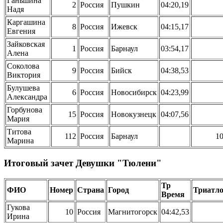
Ганьшина
2
Россия
Пушкин
04:20,19
Надя
Каргашина
8
Россия
Ижевск
04:15,17
Евгения
Зайковская
1
Россия
Барнаул
03:54,17
Алена
Соколова
9
Россия
Бийск
04:38,53
Виктория
Булушева
6
Россия
Новосибирск
04:23,99
Александра
Горбунова
15
Россия
Новокузнецк
04:07,56
Мария
Титова
112
Россия
Барнаул
1
Марина
Итоговый зачет Девушки "Тюлени"
Тр
ФИО
Номер
Страна
Город
Триатл
Время
Гукова
10
Россия
Магнитогорск
04:42,53
Ирина