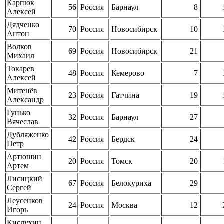
Карпюк
56
Россия
Барнаул
8
Алексей
Дядченко
70
Россия
Новосибирск
10
Антон
Волков
69
Россия
Новосибирск
21
Михаил
Токарев
48
Россия
Кемерово
7
Алексей
Митенёв
23
Россия
Гатчина
19
Александр
Гунько
32
Россия
Барнаул
27
Вячеслав
Дубляженко
42
Россия
Бердск
24
Петр
Артюшин
20
Россия
Томск
20
Артем
Лисицкий
67
Россия
Белокуриха
29
Сергей
Леусенков
24
Россия
Москва
12
Игорь
Кислухин