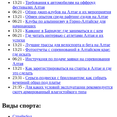
13:21 -
Требования к автомобилям на оффроуд
фестивалях Алтая
06:21 -
Обзор джип-клубов на Алтае и их мероприятия
13:21 -
Обмен опытом среди рафтинг-гидов на Алтае
06:21 -
Клубы по альпинизму в Горно-Алтайске для
начинающих
13:21 -
Каякинг в Барнауле: где заниматься и с кем
06:21 -
Где читать интервью с атлетами Алтая и их
успехи
13:21 -
Лучшие трассы для велоспорта и бега на Алтае
13:21 -
Фотоотчеты с соревнований в Алтайском крае:
где искать
06:21 -
Инструкция по подаче заявки на соревнования
Алтая
13:21 -
Как зарегистрироваться на старты в Алтае и где
это сделать
23:31 -
Серьги-подвески с бриллиантом: как собрать
вечерний образ под платье
21:35 -
Для каких условий эксплуатации рекомендуется
скотч армированный влагостойкого типа
Виды спорта:
Страйкбол