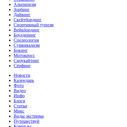
Альпинизм
Зорбинг
Дайвинг
Скейтбординг
Спортивный туризм‎
Вейкбординг
Боулдеринг
Спелеология
Сурвивализм
Бокинг
Мотокросс
Сноукайтинг
Сёрфинг
Новости
Календарь
Фото
Видео
Инфо
Блоги
Статьи
Микс
Виды экстрима
Путешествуй
Команды