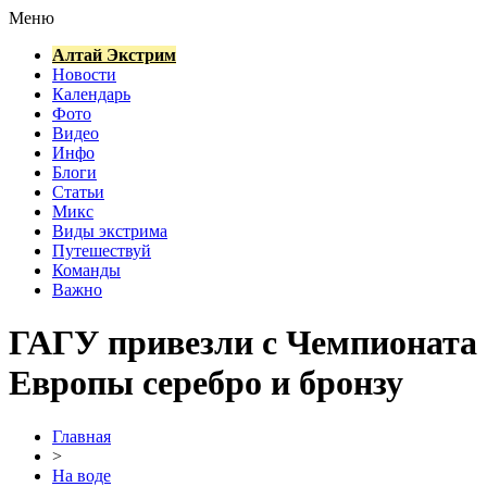
Меню
Алтай Экстрим
Новости
Календарь
Фото
Видео
Инфо
Блоги
Статьи
Микс
Виды экстрима
Путешествуй
Команды
Важно
ГАГУ привезли с Чемпионата
Европы серебро и бронзу
Главная
>
На воде