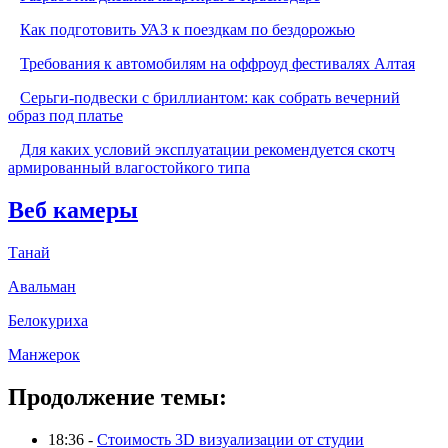
Как подготовить УАЗ к поездкам по бездорожью
Требования к автомобилям на оффроуд фестивалях Алтая
Серьги-подвески с бриллиантом: как собрать вечерний
образ под платье
Для каких условий эксплуатации рекомендуется скотч
армированный влагостойкого типа
Веб камеры
Танай
Авальман
Белокуриха
Манжерок
Продолжение темы:
18:36 -
Стоимость 3D визуализации от студии