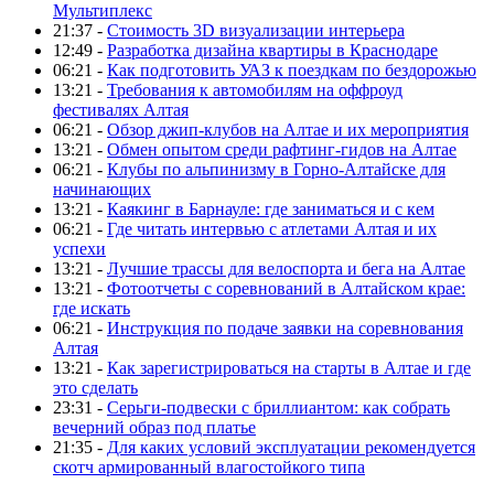
Мультиплекс
21:37 -
Стоимость 3D визуализации интерьера
12:49 -
Разработка дизайна квартиры в Краснодаре
06:21 -
Как подготовить УАЗ к поездкам по бездорожью
13:21 -
Требования к автомобилям на оффроуд
фестивалях Алтая
06:21 -
Обзор джип-клубов на Алтае и их мероприятия
13:21 -
Обмен опытом среди рафтинг-гидов на Алтае
06:21 -
Клубы по альпинизму в Горно-Алтайске для
начинающих
13:21 -
Каякинг в Барнауле: где заниматься и с кем
06:21 -
Где читать интервью с атлетами Алтая и их
успехи
13:21 -
Лучшие трассы для велоспорта и бега на Алтае
13:21 -
Фотоотчеты с соревнований в Алтайском крае:
где искать
06:21 -
Инструкция по подаче заявки на соревнования
Алтая
13:21 -
Как зарегистрироваться на старты в Алтае и где
это сделать
23:31 -
Серьги-подвески с бриллиантом: как собрать
вечерний образ под платье
21:35 -
Для каких условий эксплуатации рекомендуется
скотч армированный влагостойкого типа