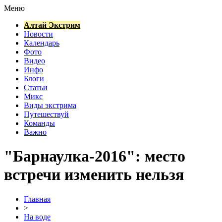
Меню
Алтай Экстрим
Новости
Календарь
Фото
Видео
Инфо
Блоги
Статьи
Микс
Виды экстрима
Путешествуй
Команды
Важно
"Барнаулка-2016": место
встречи изменить нельзя
Главная
>
На воде