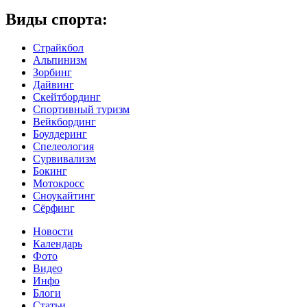
Виды спорта:
Страйкбол
Альпинизм
Зорбинг
Дайвинг
Скейтбординг
Спортивный туризм‎
Вейкбординг
Боулдеринг
Спелеология
Сурвивализм
Бокинг
Мотокросс
Сноукайтинг
Сёрфинг
Новости
Календарь
Фото
Видео
Инфо
Блоги
Статьи