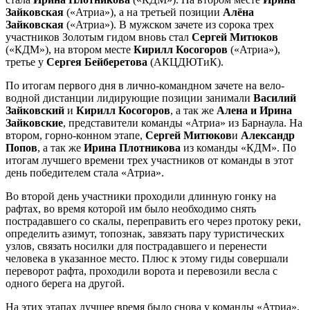
Зайковская
(«Атриа»), а на третьей позиции
Алёна
Зайковская
(«Атриа»). В мужском зачете из сорока трех
участников Золотым гидом вновь стал
Сергей Митюков
(«КДМ»), на втором месте
Кирилл Косогоров
(«Атриа»),
третье у
Сергея Бейберетова
(АКЦДЮТиК).
По итогам первого дня в лично-командном зачете на вело-
водной дистанции лидирующие позиции занимали
Василий
Зайковский
и
Кирилл Косогоров
, а так же
Алена и Ирина
Зайковские
, представители команды «Атриа» из Барнаула. На
втором, горно-конном этапе,
Сергей Митюков
и
Александр
Попов
, а так же
Ирина Плотникова
из команды «КДМ». По
итогам лучшего времени трех участников от команды в этот
день победителем стала «Атриа».
Во второй день участники проходили длинную гонку на
рафтах, во время которой им было необходимо снять
пострадавшего со скалы, переправить его через протоку реки,
определить азимут, топознак, завязать пару туристических
узлов, связать носилки для пострадавшего и перенести
человека в указанное место. Плюс к этому гиды совершали
переворот рафта, проходили ворота и перевозили весла с
одного берега на другой.
На этих этапах лучшее время было снова у команды «Атриа»,