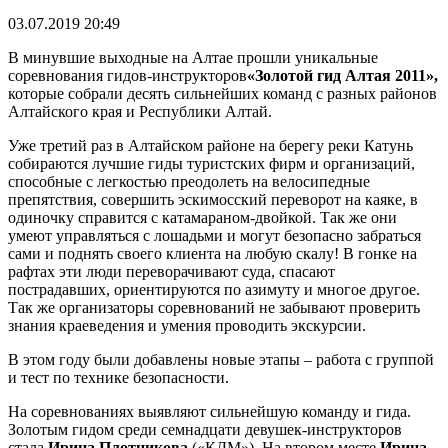
03.07.2019 20:49
В минувшие выходные на Алтае прошли уникальные
соревнования гидов-инструкторов
«Золотой гид Алтая 2011»,
которые собрали десять сильнейших команд с разных районов
Алтайского края и Республики Алтай.
Уже третий раз в Алтайском районе на берегу реки Катунь
собираются лучшие гиды туристских фирм и организаций,
способные с легкостью преодолеть на велосипедные
препятствия, совершить эскимосский переворот на каяке, в
одиночку справится с катамараном-двойкой. Так же они
умеют управляться с лошадьми и могут безопасно забраться
сами и поднять своего клиента на любую скалу! В гонке на
рафтах эти люди переворачивают суда, спасают
пострадавших, ориентируются по азимуту и многое другое.
Так же организаторы соревнований не забывают проверить
знания краеведения и умения проводить экскурсии.
В этом году были добавлены новые этапы – работа с группой
и тест по технике безопасности.
На соревнованиях выявляют сильнейшую команду и гида.
Золотым гидом среди семнадцати девушек-инструкторов
стала
Ирина Плотникова
(«КДМ»). На втором месте
Ирина