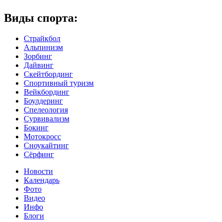
Виды спорта:
Страйкбол
Альпинизм
Зорбинг
Дайвинг
Скейтбординг
Спортивный туризм‎
Вейкбординг
Боулдеринг
Спелеология
Сурвивализм
Бокинг
Мотокросс
Сноукайтинг
Сёрфинг
Новости
Календарь
Фото
Видео
Инфо
Блоги