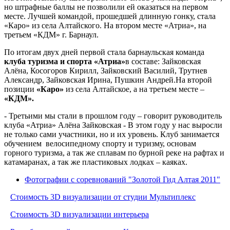
но штрафные баллы не позволили ей оказаться на первом
месте. Лучшей командой, прошедшей длинную гонку, стала
«Каро» из села Алтайского. На втором месте «Атриа», на
третьем «КДМ» г. Барнаул.
По итогам двух дней первой стала барнаульская команда
клуба туризма и спорта «Атриа»
в составе: Зайковская
Алёна, Косогоров Кирилл, Зайковский Василий, Трутнев
Александр, Зайковская Ирина, Пушкин Андрей.
На второй
позиции
«Каро»
из села Алтайское, а на третьем месте –
«КДМ».
- Третьими мы стали в прошлом году – говорит руководитель
клуба «Атриа» Алёна Зайковская - В этом году у нас выросли
не только сами участники, но и их уровень. Клуб занимается
обучением велосипедному спорту и туризму, основам
горного туризма, а так же сплавам по бурной реке на рафтах и
катамаранах, а так же пластиковых лодках – каяках.
Фотографии с соревнований "Золотой Гид Алтая 2011"
Стоимость 3D визуализации от студии Мультиплекс
Стоимость 3D визуализации интерьера