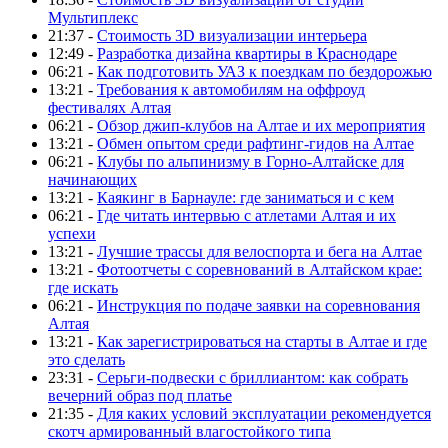
Мультиплекс
21:37 -
Стоимость 3D визуализации интерьера
12:49 -
Разработка дизайна квартиры в Краснодаре
06:21 -
Как подготовить УАЗ к поездкам по бездорожью
13:21 -
Требования к автомобилям на оффроуд
фестивалях Алтая
06:21 -
Обзор джип-клубов на Алтае и их мероприятия
13:21 -
Обмен опытом среди рафтинг-гидов на Алтае
06:21 -
Клубы по альпинизму в Горно-Алтайске для
начинающих
13:21 -
Каякинг в Барнауле: где заниматься и с кем
06:21 -
Где читать интервью с атлетами Алтая и их
успехи
13:21 -
Лучшие трассы для велоспорта и бега на Алтае
13:21 -
Фотоотчеты с соревнований в Алтайском крае:
где искать
06:21 -
Инструкция по подаче заявки на соревнования
Алтая
13:21 -
Как зарегистрироваться на старты в Алтае и где
это сделать
23:31 -
Серьги-подвески с бриллиантом: как собрать
вечерний образ под платье
21:35 -
Для каких условий эксплуатации рекомендуется
скотч армированный влагостойкого типа