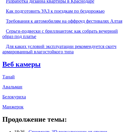
Разработка дизайна квартиры в Краснодаре
Как подготовить УАЗ к поездкам по бездорожью
Требования к автомобилям на оффроуд фестивалях Алтая
Серьги-подвески с бриллиантом: как собрать вечерний
образ под платье
Для каких условий эксплуатации рекомендуется скотч
армированный влагостойкого типа
Веб камеры
Танай
Авальман
Белокуриха
Манжерок
Продолжение темы:
18:36 -
Стоимость 3D визуализации от студии