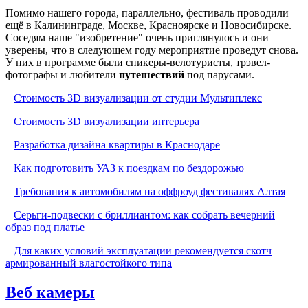
Помимо нашего города, параллельно, фестиваль проводили
ещё в Калининграде, Москве, Красноярске и Новосибирске.
Соседям наше "изобретение" очень приглянулось и они
уверены, что в следующем году мероприятие проведут снова.
У них в программе были спикеры-велотуристы, трэвел-
фотографы и любители
путешествий
под парусами.
Стоимость 3D визуализации от студии Мультиплекс
Стоимость 3D визуализации интерьера
Разработка дизайна квартиры в Краснодаре
Как подготовить УАЗ к поездкам по бездорожью
Требования к автомобилям на оффроуд фестивалях Алтая
Серьги-подвески с бриллиантом: как собрать вечерний
образ под платье
Для каких условий эксплуатации рекомендуется скотч
армированный влагостойкого типа
Веб камеры