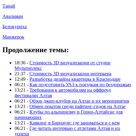
Танай
Авальман
Белокуриха
Манжерок
Продолжение темы:
18:36 -
Стоимость 3D визуализации от студии
Мультиплекс
21:37 -
Стоимость 3D визуализации интерьера
12:49 -
Разработка дизайна квартиры в Краснодаре
06:21 -
Как подготовить УАЗ к поездкам по бездорожью
13:21 -
Требования к автомобилям на оффроуд
фестивалях Алтая
06:21 -
Обзор джип-клубов на Алтае и их мероприятия
13:21 -
Обмен опытом среди рафтинг-гидов на Алтае
06:21 -
Клубы по альпинизму в Горно-Алтайске для
начинающих
13:21 -
Каякинг в Барнауле: где заниматься и с кем
06:21 -
Где читать интервью с атлетами Алтая и их
успехи