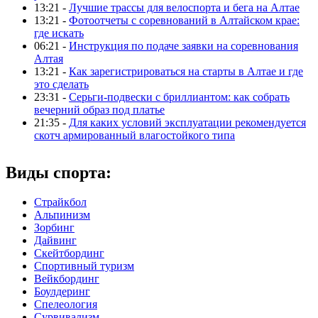
13:21 -
Лучшие трассы для велоспорта и бега на Алтае
13:21 -
Фотоотчеты с соревнований в Алтайском крае:
где искать
06:21 -
Инструкция по подаче заявки на соревнования
Алтая
13:21 -
Как зарегистрироваться на старты в Алтае и где
это сделать
23:31 -
Серьги-подвески с бриллиантом: как собрать
вечерний образ под платье
21:35 -
Для каких условий эксплуатации рекомендуется
скотч армированный влагостойкого типа
Виды спорта:
Страйкбол
Альпинизм
Зорбинг
Дайвинг
Скейтбординг
Спортивный туризм‎
Вейкбординг
Боулдеринг
Спелеология
Сурвивализм