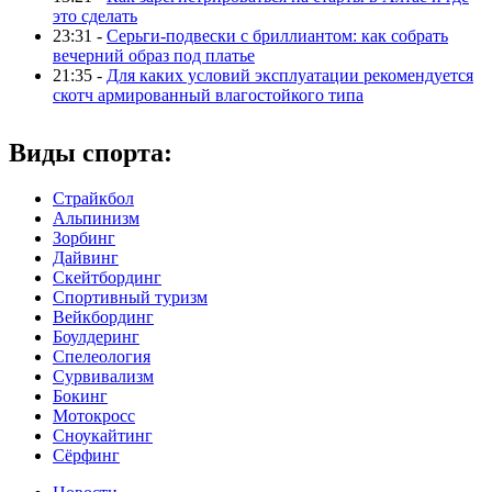
это сделать
23:31 -
Серьги-подвески с бриллиантом: как собрать
вечерний образ под платье
21:35 -
Для каких условий эксплуатации рекомендуется
скотч армированный влагостойкого типа
Виды спорта:
Страйкбол
Альпинизм
Зорбинг
Дайвинг
Скейтбординг
Спортивный туризм‎
Вейкбординг
Боулдеринг
Спелеология
Сурвивализм
Бокинг
Мотокросс
Сноукайтинг
Сёрфинг