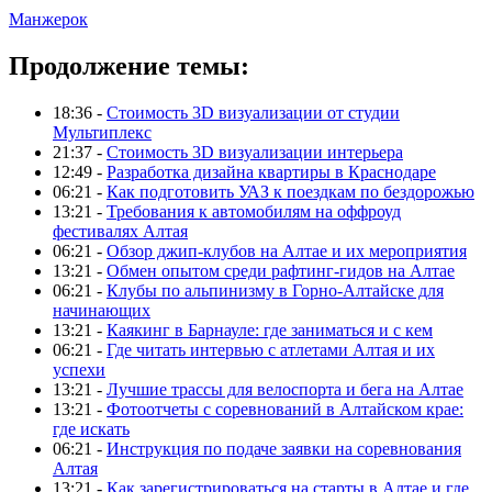
Манжерок
Продолжение темы:
18:36 -
Стоимость 3D визуализации от студии
Мультиплекс
21:37 -
Стоимость 3D визуализации интерьера
12:49 -
Разработка дизайна квартиры в Краснодаре
06:21 -
Как подготовить УАЗ к поездкам по бездорожью
13:21 -
Требования к автомобилям на оффроуд
фестивалях Алтая
06:21 -
Обзор джип-клубов на Алтае и их мероприятия
13:21 -
Обмен опытом среди рафтинг-гидов на Алтае
06:21 -
Клубы по альпинизму в Горно-Алтайске для
начинающих
13:21 -
Каякинг в Барнауле: где заниматься и с кем
06:21 -
Где читать интервью с атлетами Алтая и их
успехи
13:21 -
Лучшие трассы для велоспорта и бега на Алтае
13:21 -
Фотоотчеты с соревнований в Алтайском крае:
где искать
06:21 -
Инструкция по подаче заявки на соревнования
Алтая
13:21 -
Как зарегистрироваться на старты в Алтае и где