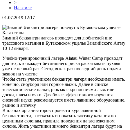
>
На земле
01.07.2019 12:17
Зимний беккантри лагерь проведут для любителей вне
трассового катания в Бутаковском ущелье Заилийского Алтау
10-12 января.
Учебно-тренировочный лагерь Alatau Winter Camp проводят
для тех, кто жаждет без лишнего риска раскатывать пухляк
уже не первый раз. Сегодня как раз последний день подачи
заявок на участие.
Чтобы стать участником беккантри лагеря необходимо иметь,
конечно, сноуборд или горные лыжи. Далее в списке
телескопические палки, рюкзак с креплениями лыж или
доски, шлем и очки. Для более эффективного изучения
снежной науки рекомендуется иметь лавинное оборудование,
рацию и аптечку.
В планах организаторов провести курс лавинной
безопастности, рассказать и показать тактику катания по
целинным склонам, правила поведения на заснеженном
склоне. Жить участники зимнего беккантри лагеря будут на