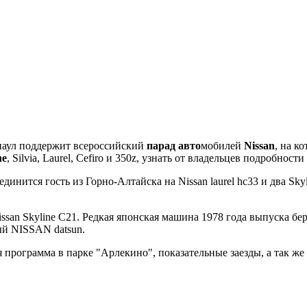
наул поддержит всероссийский
парад авто
мобилей
Nissan
, на к
ne
, Silvia, Laurel, Сefiro и 350z, узнать от владельцев подробност
оединится гость из Горно-Алтайска на Nissan laurel hc33 и два 
issan Skyline C21. Редкая японская машина 1978 года выпуска б
ый NISSAN datsun.
 программа в парке "Арлекино", показательные заезды, а так же