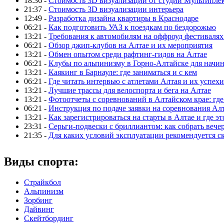
18:36 -
Стоимость 3D визуализации от студии Мультипле
21:37 -
Стоимость 3D визуализации интерьера
12:49 -
Разработка дизайна квартиры в Краснодаре
06:21 -
Как подготовить УАЗ к поездкам по бездорожью
13:21 -
Требования к автомобилям на оффроуд фестивалях
06:21 -
Обзор джип-клубов на Алтае и их мероприятия
13:21 -
Обмен опытом среди рафтинг-гидов на Алтае
06:21 -
Клубы по альпинизму в Горно-Алтайске для нач
13:21 -
Каякинг в Барнауле: где заниматься и с кем
06:21 -
Где читать интервью с атлетами Алтая и их успехи
13:21 -
Лучшие трассы для велоспорта и бега на Алтае
13:21 -
Фотоотчеты с соревнований в Алтайском крае: где
06:21 -
Инструкция по подаче заявки на соревнования Ал
13:21 -
Как зарегистрироваться на старты в Алтае и где эт
23:31 -
Серьги-подвески с бриллиантом: как собрать вече
21:35 -
Для каких условий эксплуатации рекомендуется с
Виды спорта:
Страйкбол
Альпинизм
Зорбинг
Дайвинг
Скейтбординг