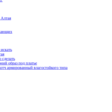
кс
 Алтая
инающих
 искать
тая
о сделать
рний образ под платье
котч армированный влагостойкого типа