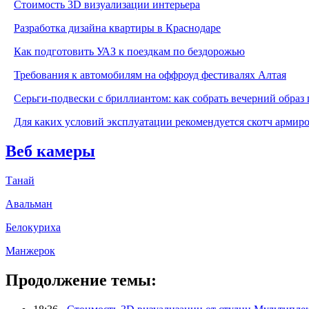
Стоимость 3D визуализации интерьера
Разработка дизайна квартиры в Краснодаре
Как подготовить УАЗ к поездкам по бездорожью
Требования к автомобилям на оффроуд фестивалях Алтая
Серьги-подвески с бриллиантом: как собрать вечерний образ 
Для каких условий эксплуатации рекомендуется скотч армир
Веб камеры
Танай
Авальман
Белокуриха
Манжерок
Продолжение темы: