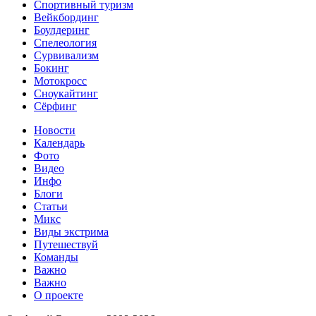
Спортивный туризм‎
Вейкбординг
Боулдеринг
Спелеология
Сурвивализм
Бокинг
Мотокросс
Сноукайтинг
Сёрфинг
Новости
Календарь
Фото
Видео
Инфо
Блоги
Статьи
Микс
Виды экстрима
Путешествуй
Команды
Важно
Важно
О проекте