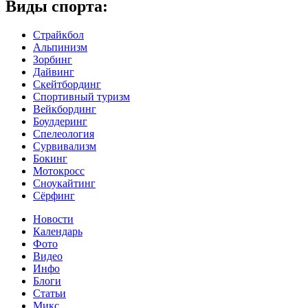
Виды спорта:
Страйкбол
Альпинизм
Зорбинг
Дайвинг
Скейтбординг
Спортивный туризм‎
Вейкбординг
Боулдеринг
Спелеология
Сурвивализм
Бокинг
Мотокросс
Сноукайтинг
Сёрфинг
Новости
Календарь
Фото
Видео
Инфо
Блоги
Статьи
Микс