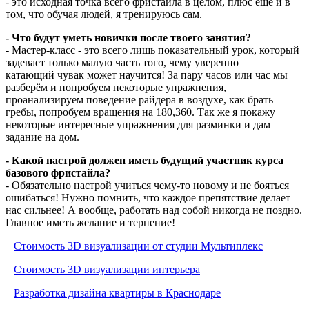
- это исходная точка всего фристайла в целом, плюс еще и в
том, что обучая людей, я тренируюсь сам.
- Что будут уметь новички после твоего занятия?
- Мастер-класс - это всего лишь показательный урок, который
задевает только малую часть того, чему уверенно
катающий чувак может научится! За пару часов или час мы
разберём и попробуем некоторые упражнения,
проанализируем поведение райдера в воздухе, как брать
гребы, попробуем вращения на 180,360. Так же я покажу
некоторые интересные упражнения для разминки и дам
задание на дом.
- Какой настрой должен иметь будущий участник курса
базового фристайла?
- Обязательно настрой учиться чему-то новому и не бояться
ошибаться! Нужно помнить, что каждое препятствие делает
нас сильнее! А вообще, работать над собой никогда не поздно.
Главное иметь желание и терпение!
Стоимость 3D визуализации от студии Мультиплекс
Стоимость 3D визуализации интерьера
Разработка дизайна квартиры в Краснодаре