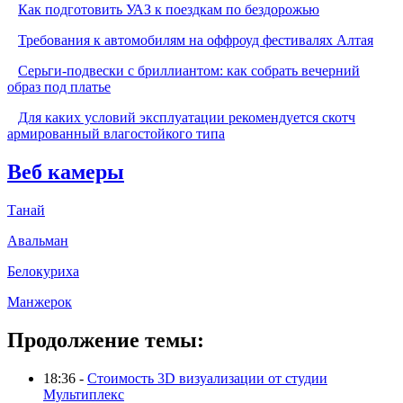
Как подготовить УАЗ к поездкам по бездорожью
Требования к автомобилям на оффроуд фестивалях Алтая
Серьги-подвески с бриллиантом: как собрать вечерний
образ под платье
Для каких условий эксплуатации рекомендуется скотч
армированный влагостойкого типа
Веб камеры
Танай
Авальман
Белокуриха
Манжерок
Продолжение темы:
18:36 -
Стоимость 3D визуализации от студии
Мультиплекс