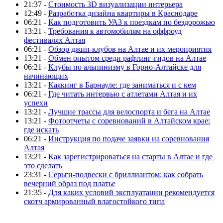
21:37 -
Стоимость 3D визуализации интерьера
12:49 -
Разработка дизайна квартиры в Краснодаре
06:21 -
Как подготовить УАЗ к поездкам по бездорожью
13:21 -
Требования к автомобилям на оффроуд
фестивалях Алтая
06:21 -
Обзор джип-клубов на Алтае и их мероприятия
13:21 -
Обмен опытом среди рафтинг-гидов на Алтае
06:21 -
Клубы по альпинизму в Горно-Алтайске для
начинающих
13:21 -
Каякинг в Барнауле: где заниматься и с кем
06:21 -
Где читать интервью с атлетами Алтая и их
успехи
13:21 -
Лучшие трассы для велоспорта и бега на Алтае
13:21 -
Фотоотчеты с соревнований в Алтайском крае:
где искать
06:21 -
Инструкция по подаче заявки на соревнования
Алтая
13:21 -
Как зарегистрироваться на старты в Алтае и где
это сделать
23:31 -
Серьги-подвески с бриллиантом: как собрать
вечерний образ под платье
21:35 -
Для каких условий эксплуатации рекомендуется
скотч армированный влагостойкого типа