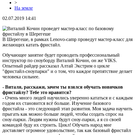
>
На земле
02.07.2019 14:41
В Шерегеше, в рамках Lenovo-camp проведут мастер-класс для
желающих катать фристайл.
Обучающее занятие будет проводить профессиональный
инструктор по сноуборду Виталий Кочин, он же VIKS.
Опытный райдер рассказал Алтай Экстрим о цикле
"фристайл-сноупарки" и о том, что каждое препятствие делает
человека сильнее.
- Виталя, расскажи, зачем ты взялся обучать новичков
фристайлу? Тебе это нравится?
- Очень много людей научились уверенно кататься и с каждым
годом их становится всё больше. Изучение базового
фристайла - это следующий этап развития. Моя задача научить
прыгать как можно больше людей, чтобы создать спрос на
сноу-парки. Людям нужны будут сноу-парки, а я со своей
командой буду их строить. Цикл! Обучать народ мне
доставляет огромное удовольствие, так как базовый фристайл