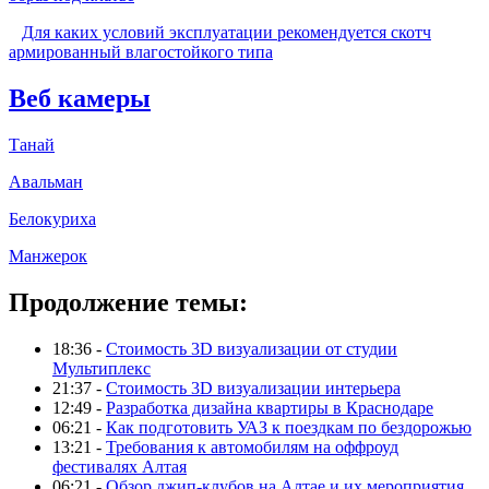
Для каких условий эксплуатации рекомендуется скотч
армированный влагостойкого типа
Веб камеры
Танай
Авальман
Белокуриха
Манжерок
Продолжение темы:
18:36 -
Стоимость 3D визуализации от студии
Мультиплекс
21:37 -
Стоимость 3D визуализации интерьера
12:49 -
Разработка дизайна квартиры в Краснодаре
06:21 -
Как подготовить УАЗ к поездкам по бездорожью
13:21 -
Требования к автомобилям на оффроуд
фестивалях Алтая
06:21 -
Обзор джип-клубов на Алтае и их мероприятия