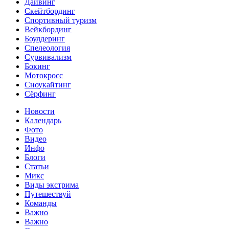
Дайвинг
Скейтбординг
Спортивный туризм‎
Вейкбординг
Боулдеринг
Спелеология
Сурвивализм
Бокинг
Мотокросс
Сноукайтинг
Сёрфинг
Новости
Календарь
Фото
Видео
Инфо
Блоги
Статьи
Микс
Виды экстрима
Путешествуй
Команды
Важно
Важно