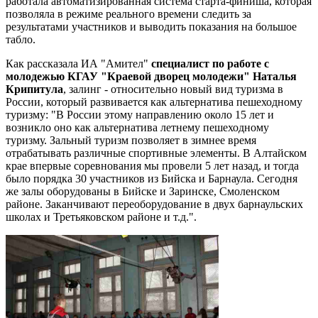
работала автоматизированная система старта-финиша, которая
позволяла в режиме реального времени следить за
результатами участников и выводить показания на большое
табло.
Как рассказала ИА "Амител"
специалист по работе с
молодежью КГАУ "Краевой дворец молодежи" Наталья
Крипитула
, залинг - относительно новый вид туризма в
России, который развивается как альтернатива пешеходному
туризму: "В России этому направлению около 15 лет и
возникло оно как альтернатива летнему пешеходному
туризму. Зальный туризм позволяет в зимнее время
отрабатывать различные спортивные элементы. В Алтайском
крае впервые соревнования мы провели 5 лет назад, и тогда
было порядка 30 участников из Бийска и Барнаула. Сегодня
же залы оборудованы в Бийске и Заринске, Смоленском
районе. Заканчивают переоборудование в двух барнаульских
школах и Третьяковском районе и т.д.".