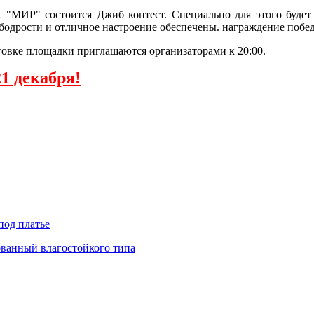
К "МИР" состоится Джиб контест. Специально для этого буде
 бодрости и отличное настроение обеспечены. награждение побед
товке площадки приглашаются организаторами к 20:00.
21 декабря!
под платье
ованный влагостойкого типа