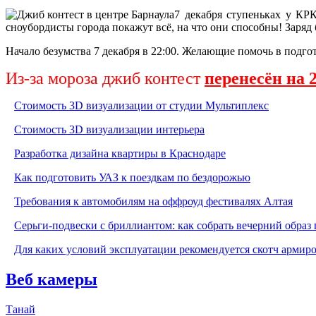
7 декабря ступеньках у КР
сноубордисты города покажут всё, на что они способны! Заряд
Начало безумства 7 декабря в 22:00. Желающие помочь в подго
Из-за мороза джиб контест
перенесён на 
Стоимость 3D визуализации от студии Мультиплекс
Стоимость 3D визуализации интерьера
Разработка дизайна квартиры в Краснодаре
Как подготовить УАЗ к поездкам по бездорожью
Требования к автомобилям на оффроуд фестивалях Алтая
Серьги-подвески с бриллиантом: как собрать вечерний образ 
Для каких условий эксплуатации рекомендуется скотч армир
Веб камеры
Танай