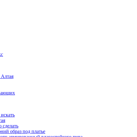
кс
 Алтая
инающих
 искать
тая
о сделать
рний образ под платье
котч армированный влагостойкого типа