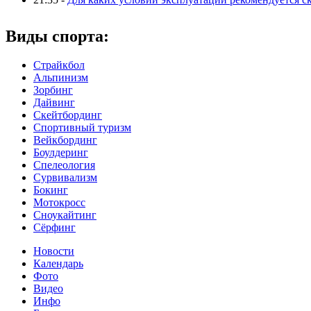
Виды спорта:
Страйкбол
Альпинизм
Зорбинг
Дайвинг
Скейтбординг
Спортивный туризм‎
Вейкбординг
Боулдеринг
Спелеология
Сурвивализм
Бокинг
Мотокросс
Сноукайтинг
Сёрфинг
Новости
Календарь
Фото
Видео
Инфо