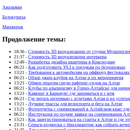
Авальман
Белокуриха
Манжерок
Продолжение темы:
18:36 -
Стоимость 3D визуализации от студии Мультипле
21:37 -
Стоимость 3D визуализации интерьера
12:49 -
Разработка дизайна квартиры в Краснодаре
06:21 -
Как подготовить УАЗ к поездкам по бездорожью
13:21 -
Требования к автомобилям на оффроуд фестивалях
06:21 -
Обзор джип-клубов на Алтае и их мероприятия
13:21 -
Обмен опытом среди рафтинг-гидов на Алтае
06:21 -
Клубы по альпинизму в Горно-Алтайске для нач
13:21 -
Каякинг в Барнауле: где заниматься и с кем
06:21 -
Где читать интервью с атлетами Алтая и их успехи
13:21 -
Лучшие трассы для велоспорта и бега на Алтае
13:21 -
Фотоотчеты с соревнований в Алтайском крае: где
06:21 -
Инструкция по подаче заявки на соревнования Ал
13:21 -
Как зарегистрироваться на старты в Алтае и где эт
23:31 -
Серьги-подвески с бриллиантом: как собрать вече
21:35 -
Для каких условий эксплуатации рекомендуется с