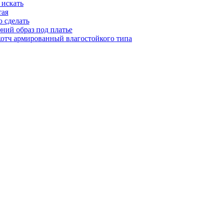
 искать
тая
о сделать
рний образ под платье
котч армированный влагостойкого типа