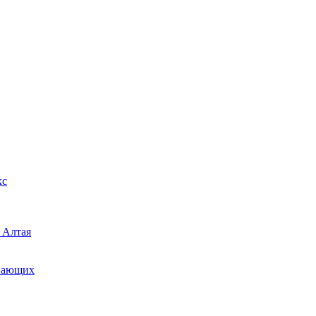
кс
 Алтая
инающих