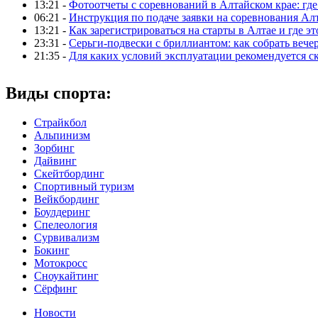
13:21 -
Фотоотчеты с соревнований в Алтайском крае: где
06:21 -
Инструкция по подаче заявки на соревнования Ал
13:21 -
Как зарегистрироваться на старты в Алтае и где эт
23:31 -
Серьги-подвески с бриллиантом: как собрать вече
21:35 -
Для каких условий эксплуатации рекомендуется с
Виды спорта:
Страйкбол
Альпинизм
Зорбинг
Дайвинг
Скейтбординг
Спортивный туризм‎
Вейкбординг
Боулдеринг
Спелеология
Сурвивализм
Бокинг
Мотокросс
Сноукайтинг
Сёрфинг
Новости