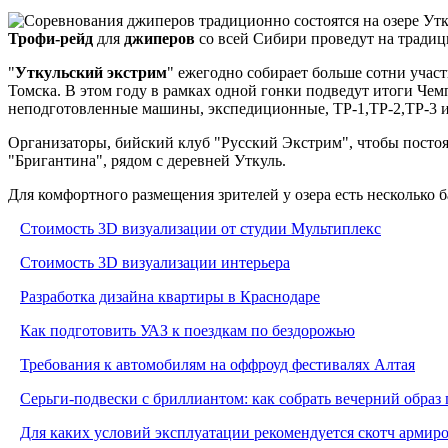
Трофи-рейд
для
джиперов
со всей Сибири проведут на традиц
"
Уткульский экстрим
" ежегодно собирает больше сотни учас
Томска. В этом году в рамках одной гонки подведут итоги Чем
неподготовленные машины, экспедиционные, ТР-1,ТР-2,ТР-3 
Организаторы, бийский клуб "Русский Экстрим", чтобы постоя
"Бригантина", рядом с деревней Уткуль.
Для комфортного размещения зрителей у озера есть несколько б
Стоимость 3D визуализации от студии Мультиплекс
Стоимость 3D визуализации интерьера
Разработка дизайна квартиры в Краснодаре
Как подготовить УАЗ к поездкам по бездорожью
Требования к автомобилям на оффроуд фестивалях Алтая
Серьги-подвески с бриллиантом: как собрать вечерний образ 
Для каких условий эксплуатации рекомендуется скотч армир