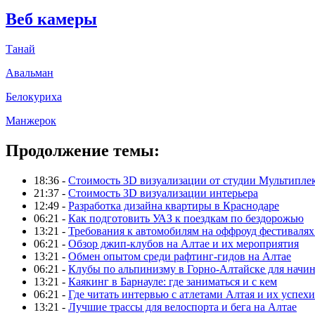
Веб камеры
Танай
Авальман
Белокуриха
Манжерок
Продолжение темы:
18:36 -
Стоимость 3D визуализации от студии Мультипле
21:37 -
Стоимость 3D визуализации интерьера
12:49 -
Разработка дизайна квартиры в Краснодаре
06:21 -
Как подготовить УАЗ к поездкам по бездорожью
13:21 -
Требования к автомобилям на оффроуд фестивалях
06:21 -
Обзор джип-клубов на Алтае и их мероприятия
13:21 -
Обмен опытом среди рафтинг-гидов на Алтае
06:21 -
Клубы по альпинизму в Горно-Алтайске для нач
13:21 -
Каякинг в Барнауле: где заниматься и с кем
06:21 -
Где читать интервью с атлетами Алтая и их успехи
13:21 -
Лучшие трассы для велоспорта и бега на Алтае