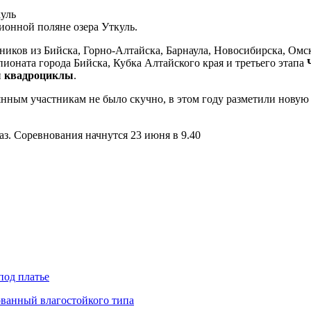
ионной поляне озера Уткуль.
тников из Бийска, Горно-Алтайска, Барнаула, Новосибирска, Омс
пионата города Бийска, Кубка Алтайского края и третьего этапа
и
квадроциклы
.
нным участникам не было скучно, в этом году разметили новую 
аз. Соревнования начнутся 23 июня в 9.40
под платье
ованный влагостойкого типа