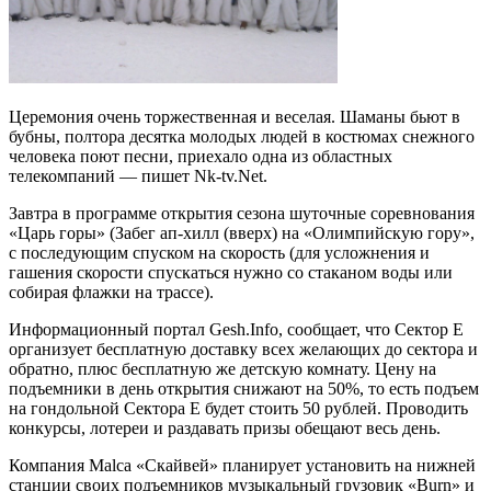
Церемония очень торжественная и веселая. Шаманы бьют в
бубны, полтора десятка молодых людей в костюмах снежного
человека поют песни, приехало одна из областных
телекомпаний — пишет Nk-tv.Net.
Завтра в программе открытия сезона шуточные соревнования
«Царь горы» (Забег ап-хилл (вверх) на «Олимпийскую гору»,
с последующим спуском на скорость (для усложнения и
гашения скорости спускаться нужно со стаканом воды или
собирая флажки на трассе).
Информационный портал Gesh.Info, сообщает, что Сектор Е
организует бесплатную доставку всех желающих до сектора и
обратно, плюс бесплатную же детскую комнату. Цену на
подъемники в день открытия снижают на 50%, то есть подъем
на гондольной Сектора Е будет стоить 50 рублей. Проводить
конкурсы, лотереи и раздавать призы обещают весь день.
Компания Malca «Скайвей» планирует установить на нижней
станции своих подъемников музыкальный грузовик «Burn» и