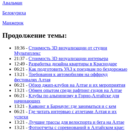
Авальман
Белокуриха
Манжерок
Продолжение темы:
18:36 -
Стоимость 3D визуализации от студии
Мультиплекс
21:37 -
Стоимость 3D визуализации интерьера
12:49 -
Разработка дизайна квартиры в Краснодаре
06:21 -
Как подготовить УАЗ к поездкам по бездорожью
13:21 -
Требования к автомобилям на оффроуд
фестивалях Алтая
06:21 -
Обзор джип-клубов на Алтае и их мероприятия
13:21 -
Обмен опытом среди рафтинг-гидов на Алтае
06:21 -
Клубы по альпинизму в Горно-Алтайске для
начинающих
13:21 -
Каякинг в Барнауле: где заниматься и с кем
06:21 -
Где читать интервью с атлетами Алтая и их
успехи
13:21 -
Лучшие трассы для велоспорта и бега на Алтае
13:21 -
Фотоотчеты с соревнований в Алтайском крае: