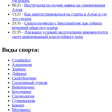
где искать
06:21 -
Инструкция по подаче заявки на соревнования
Алтая
13:21 -
Как зарегистрироваться на старты в Алтае и где
это сделать
23:31 -
Серьги-подвески с бриллиантом: как собрать
вечерний образ под платье
21:35 -
Для каких условий эксплуатации рекомендуется
скотч армированный влагостойкого типа
Виды спорта:
Страйкбол
Альпинизм
Зорбинг
Дайвинг
Скейтбординг
Спортивный туризм‎
Вейкбординг
Боулдеринг
Спелеология
Сурвивализм
Бокинг
Мотокросс