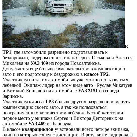
В
ТР1
, где автомобили разрешено подготавливать к
бездорожью, лидером стал экипаж Сергея Гаськова и Алексея
Микляева на
УАЗ 469
из города Новоалтайска.
Допускается еще большее вмешательство в комплектацию
авто и его подготовку к бездорожью в
классе ТР2
.
Участникам на таких автомобилях уже можно пользоваться
лебедкой. Экипаж-лидер на этом виде авто - Руслан Чикатуев
и Виталий Копылов на автомобиле
УАЗ 3151
из города
Заринска.
Участникам
класса ТР3
больше других разрешено изменять
комплектацию своего авто, а так же пользоваться
неограниченным количеством лебедок. В этой категории
первое место у экипажа Сергея и Виктора Дегтяревых на
автомобиле
УАЗ 469
из Барнаула.
В классе
квадрациклов
участвовали всего четыре экипажа,
один из которых сошел с дистанции. В результате лидировала