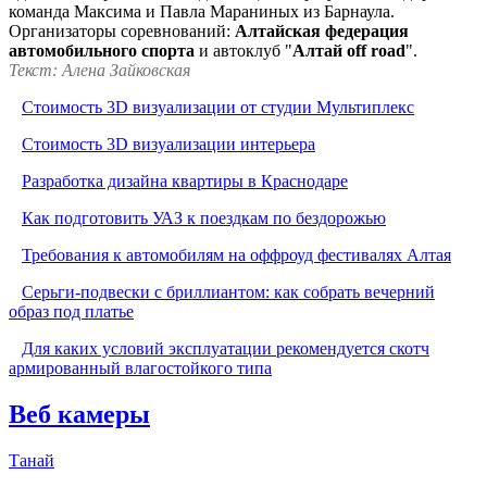
команда Максима и Павла Мараниных из Барнаула.
Организаторы соревнований:
Алтайская федерация
автомобильного спорта
и автоклуб "
Алтай off road
".
Текст: Алена Зайковская
Стоимость 3D визуализации от студии Мультиплекс
Стоимость 3D визуализации интерьера
Разработка дизайна квартиры в Краснодаре
Как подготовить УАЗ к поездкам по бездорожью
Требования к автомобилям на оффроуд фестивалях Алтая
Серьги-подвески с бриллиантом: как собрать вечерний
образ под платье
Для каких условий эксплуатации рекомендуется скотч
армированный влагостойкого типа
Веб камеры
Танай