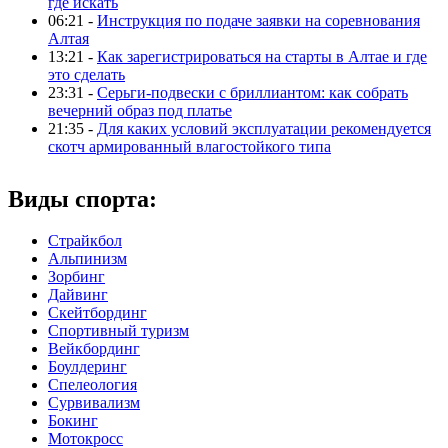
где искать
06:21 -
Инструкция по подаче заявки на соревнования
Алтая
13:21 -
Как зарегистрироваться на старты в Алтае и где
это сделать
23:31 -
Серьги-подвески с бриллиантом: как собрать
вечерний образ под платье
21:35 -
Для каких условий эксплуатации рекомендуется
скотч армированный влагостойкого типа
Виды спорта:
Страйкбол
Альпинизм
Зорбинг
Дайвинг
Скейтбординг
Спортивный туризм‎
Вейкбординг
Боулдеринг
Спелеология
Сурвивализм
Бокинг
Мотокросс