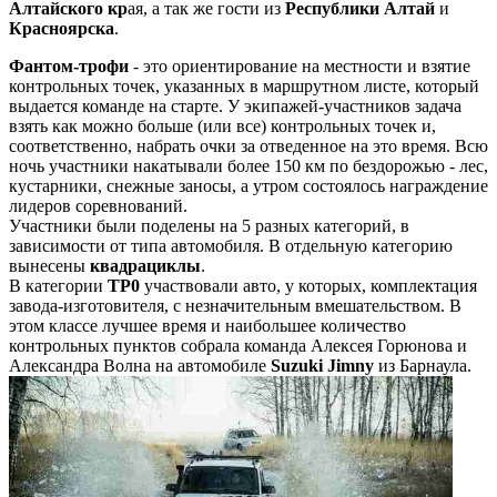
Алтайского кр
ая, а так же гости из
Республики Алтай
и
Красноярска
.
Фантом-трофи
- это ориентирование на местности и взятие
контрольных точек, указанных в маршрутном листе, который
выдается команде на старте. У экипажей-участников задача
взять как можно больше (или все) контрольных точек и,
соответственно, набрать очки за отведенное на это время. Всю
ночь участники накатывали более 150 км по бездорожью - лес,
кустарники, снежные заносы, а утром состоялось награждение
лидеров соревнований.
Участники были поделены на 5 разных категорий, в
зависимости от типа автомобиля. В отдельную категорию
вынесены
квадрациклы
.
В категории
ТР0
участвовали авто, у которых, комплектация
завода-изготовителя, с незначительным вмешательством. В
этом классе лучшее время и наибольшее количество
контрольных пунктов собрала команда Алексея Горюнова и
Александра Волна на автомобиле
Suzuki Jimny
из Барнаула.