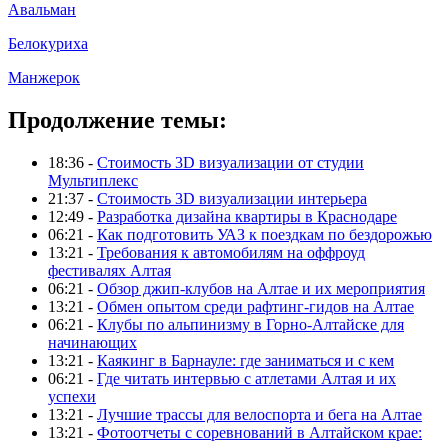
Авальман
Белокуриха
Манжерок
Продолжение темы:
18:36 -
Стоимость 3D визуализации от студии
Мультиплекс
21:37 -
Стоимость 3D визуализации интерьера
12:49 -
Разработка дизайна квартиры в Краснодаре
06:21 -
Как подготовить УАЗ к поездкам по бездорожью
13:21 -
Требования к автомобилям на оффроуд
фестивалях Алтая
06:21 -
Обзор джип-клубов на Алтае и их мероприятия
13:21 -
Обмен опытом среди рафтинг-гидов на Алтае
06:21 -
Клубы по альпинизму в Горно-Алтайске для
начинающих
13:21 -
Каякинг в Барнауле: где заниматься и с кем
06:21 -
Где читать интервью с атлетами Алтая и их
успехи
13:21 -
Лучшие трассы для велоспорта и бега на Алтае
13:21 -
Фотоотчеты с соревнований в Алтайском крае: