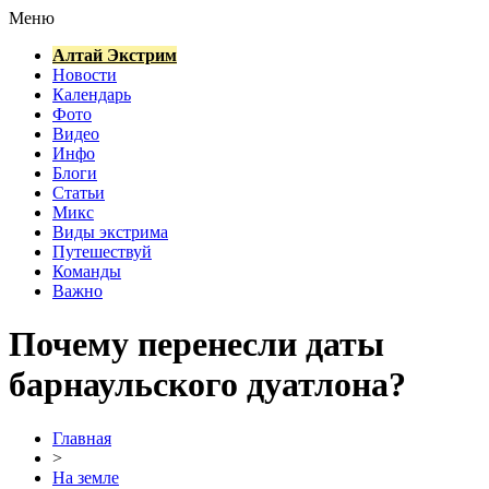
Меню
Алтай Экстрим
Новости
Календарь
Фото
Видео
Инфо
Блоги
Статьи
Микс
Виды экстрима
Путешествуй
Команды
Важно
Почему перенесли даты
барнаульского дуатлона?
Главная
>
На земле