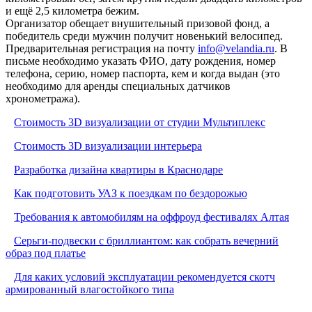
и ещё 2,5 километра бежим.
Организатор обещает внушительный призовой фонд, а
победитель среди мужчин получит новенький велосипед.
Предварительная регистрация на почту
info@velandia.ru
. В
письме необходимо указать ФИО, дату рождения, номер
телефона, серию, номер паспорта, кем и когда выдан (это
необходимо для аренды специальных датчиков
хронометража).
Стоимость 3D визуализации от студии Мультиплекс
Стоимость 3D визуализации интерьера
Разработка дизайна квартиры в Краснодаре
Как подготовить УАЗ к поездкам по бездорожью
Требования к автомобилям на оффроуд фестивалях Алтая
Серьги-подвески с бриллиантом: как собрать вечерний
образ под платье
Для каких условий эксплуатации рекомендуется скотч
армированный влагостойкого типа