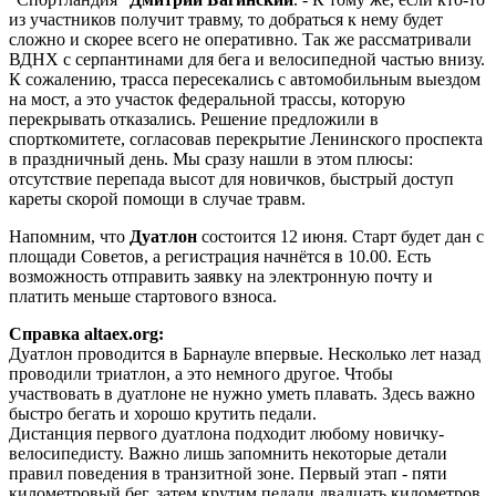
из участников получит травму, то добраться к нему будет
сложно и скорее всего не оперативно. Так же рассматривали
ВДНХ с серпантинами для бега и велосипедной частью внизу.
К сожалению, трасса пересекались с автомобильным выездом
на мост, а это участок федеральной трассы, которую
перекрывать отказались. Решение предложили в
спорткомитете, согласовав перекрытие Ленинского проспекта
в праздничный день. Мы сразу нашли в этом плюсы:
отсутствие перепада высот для новичков, быстрый доступ
кареты скорой помощи в случае травм.
Напомним, что
Дуатлон
состоится 12 июня. Старт будет дан с
площади Советов, а регистрация начнётся в 10.00. Есть
возможность отправить заявку на электронную почту и
платить меньше стартового взноса.
Справка altaex.org:
Дуатлон проводится в Барнауле впервые. Несколько лет назад
проводили триатлон, а это немного другое. Чтобы
участвовать в дуатлоне не нужно уметь плавать. Здесь важно
быстро бегать и хорошо крутить педали.
Дистанция первого дуатлона подходит любому новичку-
велосипедисту. Важно лишь запомнить некоторые детали
правил поведения в транзитной зоне. Первый этап - пяти
километровый бег, затем крутим педали двадцать километров