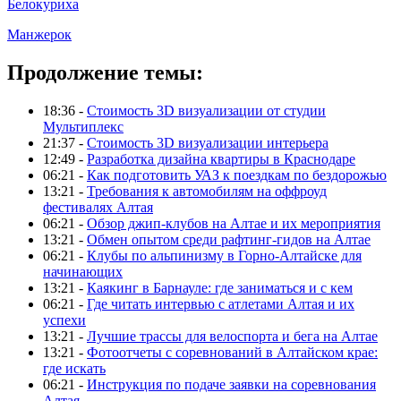
Белокуриха
Манжерок
Продолжение темы:
18:36 -
Стоимость 3D визуализации от студии
Мультиплекс
21:37 -
Стоимость 3D визуализации интерьера
12:49 -
Разработка дизайна квартиры в Краснодаре
06:21 -
Как подготовить УАЗ к поездкам по бездорожью
13:21 -
Требования к автомобилям на оффроуд
фестивалях Алтая
06:21 -
Обзор джип-клубов на Алтае и их мероприятия
13:21 -
Обмен опытом среди рафтинг-гидов на Алтае
06:21 -
Клубы по альпинизму в Горно-Алтайске для
начинающих
13:21 -
Каякинг в Барнауле: где заниматься и с кем
06:21 -
Где читать интервью с атлетами Алтая и их
успехи
13:21 -
Лучшие трассы для велоспорта и бега на Алтае
13:21 -
Фотоотчеты с соревнований в Алтайском крае:
где искать
06:21 -
Инструкция по подаче заявки на соревнования
Алтая