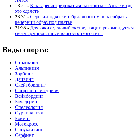
13:21 -
Как зарегистрироваться на старты в Алтае и где
это сделать
23:31 -
Серьги-подвески с бриллиантом: как собрать
вечерний образ под платье
21:35 -
Для каких условий эксплуатации рекомендуется
скотч армированный влагостойкого типа
Виды спорта:
Страйкбол
Альпинизм
Зорбинг
Дайвинг
Скейтбординг
Спортивный туризм‎
Вейкбординг
Боулдеринг
Спелеология
Сурвивализм
Бокинг
Мотокросс
Сноукайтинг
Сёрфинг