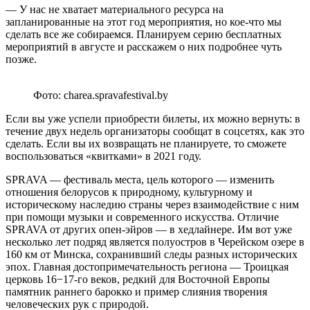
— У нас не хватает материального ресурса на
запланированные на этот год мероприятия, но кое-что мы
сделать все же собираемся. Планируем серию бесплатных
мероприятий в августе и расскажем о них подробнее чуть
позже.
Фото: charea.spravafestival.by
Если вы уже успели приобрести билеты, их можно вернуть: в
течение двух недель организаторы сообщат в соцсетях, как это
сделать. Если вы их возвращать не планируете, то сможете
воспользоваться «квитками» в 2021 году.
SPRAVA — фестиваль места, цель которого — изменить
отношения белорусов к природному, культурному и
историческому наследию страны через взаимодействие с ним
при помощи музыки и современного искусства. Отличие
SPRAVA от других опен-эйров — в хедлайнере. Им вот уже
несколько лет подряд является полуостров в Черейском озере в
160 км от Минска, сохранивший следы разных исторических
эпох. Главная достопримечательность региона — Троицкая
церковь 16−17-го веков, редкий для Восточной Европы
памятник раннего барокко и пример слияния творения
человеческих рук с природой.