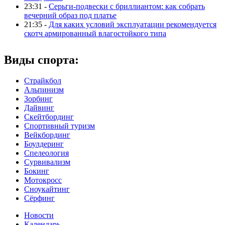
23:31 -
Серьги-подвески с бриллиантом: как собрать
вечерний образ под платье
21:35 -
Для каких условий эксплуатации рекомендуется
скотч армированный влагостойкого типа
Виды спорта:
Страйкбол
Альпинизм
Зорбинг
Дайвинг
Скейтбординг
Спортивный туризм‎
Вейкбординг
Боулдеринг
Спелеология
Сурвивализм
Бокинг
Мотокросс
Сноукайтинг
Сёрфинг
Новости
Календарь