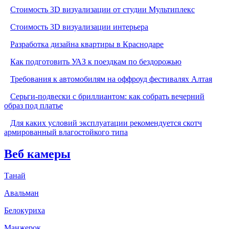
Стоимость 3D визуализации от студии Мультиплекс
Стоимость 3D визуализации интерьера
Разработка дизайна квартиры в Краснодаре
Как подготовить УАЗ к поездкам по бездорожью
Требования к автомобилям на оффроуд фестивалях Алтая
Серьги-подвески с бриллиантом: как собрать вечерний
образ под платье
Для каких условий эксплуатации рекомендуется скотч
армированный влагостойкого типа
Веб камеры
Танай
Авальман
Белокуриха
Манжерок