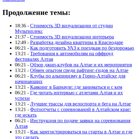
Продолжение темы:
18:36 -
Стоимость 3D визуализации от студии
Мультиплекс
21:37 -
Стоимость 3D визуализации интерьера
12:49 -
Разработка дизайна квартиры в Краснодаре
06:21 -
Как подготовить УАЗ к поездкам по бездорожью
13:21 -
Требования к автомобилям на оффроуд
фестивалях Алтая
06:21 -
Обзор джип-клубов на Алтае и их мероприятия
13:21 -
Обмен опытом среди рафтинг-гидов на Алтае
06:21 -
Клубы по альпинизму в Горно-Алтайске для
начинающих
13:21 -
Каякинг в Барнауле: где заниматься и с кем
06:21 -
Где читать интервью с атлетами Алтая и их
успехи
13:21 -
Лучшие трассы для велоспорта и бега на Алтае
13:21 -
Фотоотчеты с соревнований в Алтайском крае:
где искать
06:21 -
Инструкция по подаче заявки на соревнования
Алтая
13:21 -
Как зарегистрироваться на старты в Алтае и где
это сделать