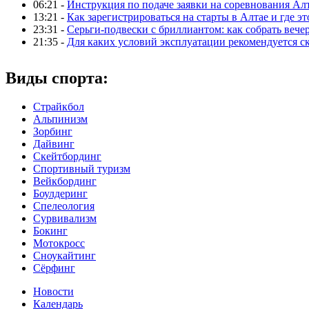
06:21 -
Инструкция по подаче заявки на соревнования Ал
13:21 -
Как зарегистрироваться на старты в Алтае и где эт
23:31 -
Серьги-подвески с бриллиантом: как собрать вече
21:35 -
Для каких условий эксплуатации рекомендуется с
Виды спорта:
Страйкбол
Альпинизм
Зорбинг
Дайвинг
Скейтбординг
Спортивный туризм‎
Вейкбординг
Боулдеринг
Спелеология
Сурвивализм
Бокинг
Мотокросс
Сноукайтинг
Сёрфинг
Новости
Календарь