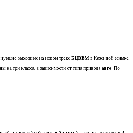
инувшие выходные на новом треке
БЦВВМ
в Казенной заимке.
ы на три класса, в зависимости от типа привода
авто
. По
овой техничной и безопасной трассой, а точнее, даже двумя!