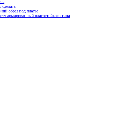
тая
о сделать
рний образ под платье
котч армированный влагостойкого типа