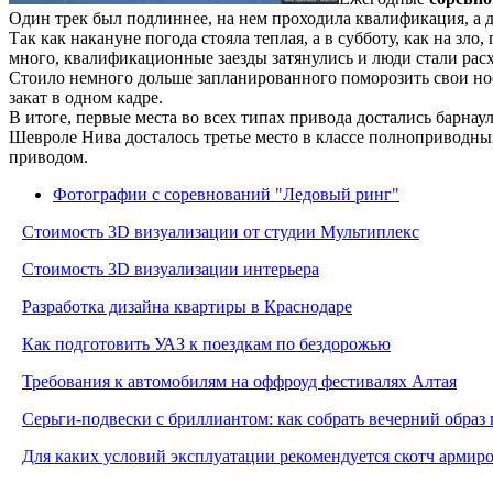
Один трек был подлиннее, на нем проходила квалификация, а д
Так как накануне погода стояла теплая, а в субботу, как на з
много, квалификационные заезды затянулись и люди стали расх
Стоило немного дольше запланированного поморозить свои но
закат в одном кадре.
В итоге, первые места во всех типах привода достались бар
Шевроле Нива досталось третье место в классе полноприводных
приводом.
Фотографии с соревнований "Ледовый ринг"
Стоимость 3D визуализации от студии Мультиплекс
Стоимость 3D визуализации интерьера
Разработка дизайна квартиры в Краснодаре
Как подготовить УАЗ к поездкам по бездорожью
Требования к автомобилям на оффроуд фестивалях Алтая
Серьги-подвески с бриллиантом: как собрать вечерний образ 
Для каких условий эксплуатации рекомендуется скотч армир