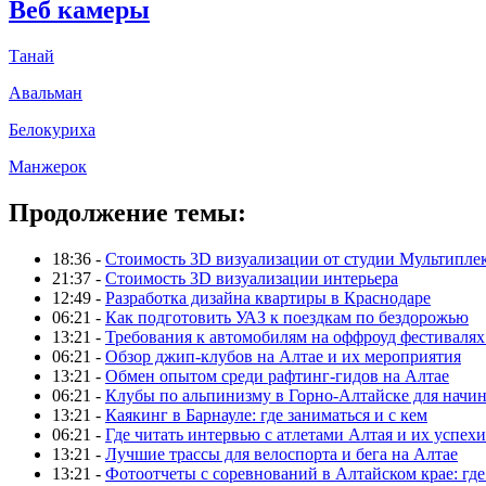
Веб камеры
Танай
Авальман
Белокуриха
Манжерок
Продолжение темы:
18:36 -
Стоимость 3D визуализации от студии Мультипле
21:37 -
Стоимость 3D визуализации интерьера
12:49 -
Разработка дизайна квартиры в Краснодаре
06:21 -
Как подготовить УАЗ к поездкам по бездорожью
13:21 -
Требования к автомобилям на оффроуд фестивалях
06:21 -
Обзор джип-клубов на Алтае и их мероприятия
13:21 -
Обмен опытом среди рафтинг-гидов на Алтае
06:21 -
Клубы по альпинизму в Горно-Алтайске для нач
13:21 -
Каякинг в Барнауле: где заниматься и с кем
06:21 -
Где читать интервью с атлетами Алтая и их успехи
13:21 -
Лучшие трассы для велоспорта и бега на Алтае
13:21 -
Фотоотчеты с соревнований в Алтайском крае: где