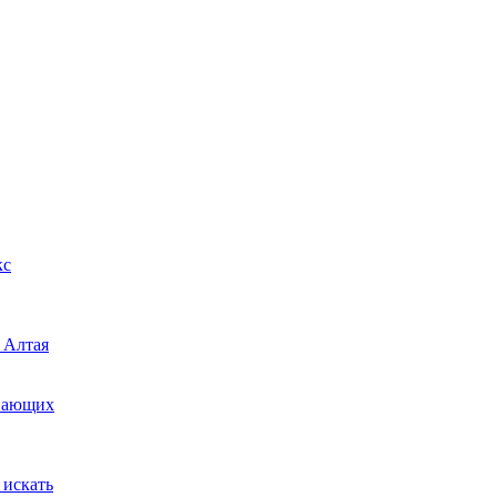
кс
 Алтая
инающих
 искать