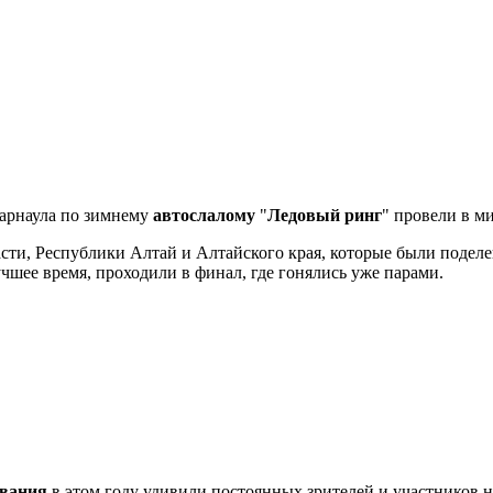
арнаула по зимнему
автослалому
"
Ледовый ринг
" провели в м
ти, Республики Алтай и Алтайского края, которые были поделен
чшее время, проходили в финал, где гонялись уже парами.
ования
в этом году удивили постоянных зрителей и участников н