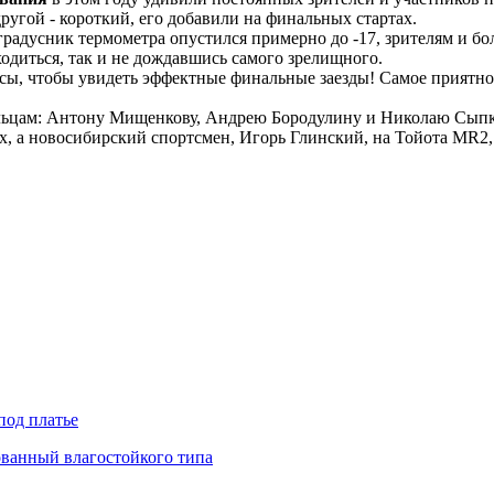
ругой - короткий, его добавили на финальных стартах.
ло, градусник термометра опустился примерно до -17, зрителям и
одиться, так и не дождавшись самого зрелищного.
сы, чтобы увидеть эффектные финальные заезды! Самое приятно
наульцам: Антону Мищенкову, Андрею Бородулину и Николаю Сып
, а новосибирский спортсмен, Игорь Глинский, на Тойота MR2, 
под платье
ованный влагостойкого типа